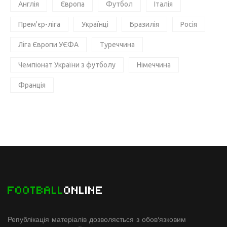
Англія
Європа
Футбол
Італія
Прем'єр-ліга
Українці
Бразилія
Росія
Ліга Європи УЄФА
Туреччина
Чемпіонат України з футболу
Німеччина
Франція
FOOTBALL
ONLINE
Републікація матеріалів дозволяється з обов'язковим