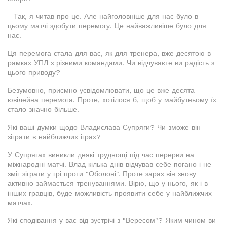
- Так, я читав про це. Але найголовніше для нас було в
цьому матчі здобути перемогу. Це найважливіше було для
нас.
Ця перемога стала для вас, як для тренера, вже десятою в
рамках УПЛ з різними командами. Чи відчуваєте ви радість з
цього приводу?
Безумовно, приємно усвідомлювати, що це вже десята
ювілейна перемога. Проте, хотілося б, щоб у майбутньому їх
стало значно більше.
Які ваші думки щодо Владислава Супряги? Чи зможе він
зіграти в найближчих іграх?
У Супрягах виникли деякі труднощі під час перерви на
міжнародні матчі. Влад кілька днів відчував себе погано і не
зміг зіграти у грі проти "Оболоні". Проте зараз він знову
активно займається тренуваннями. Вірю, що у нього, як і в
інших гравців, буде можливість проявити себе у найближчих
матчах.
Які сподівання у вас від зустрічі з "Вересом"? Яким чином ви