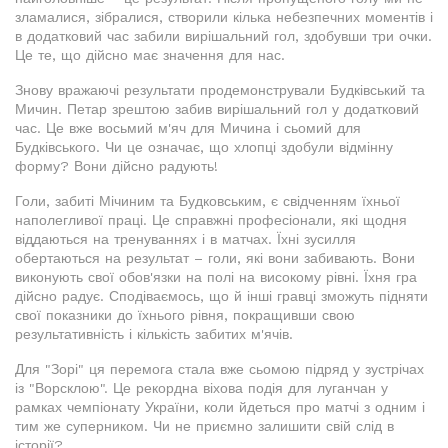
зламалися, зібралися, створили кілька небезпечних моментів і
в додатковий час забили вирішальний гол, здобувши три очки.
Це те, що дійсно має значення для нас.
Знову вражаючі результати продемонстрували Будківський та
Мичин. Петар зрештою забив вирішальний гол у додатковий
час. Це вже восьмий м'яч для Мичина і сьомий для
Будківського. Чи це означає, що хлопці здобули відмінну
форму? Вони дійсно радують!
Голи, забиті Мічиним та Будковським, є свідченням їхньої
наполегливої праці. Це справжні професіонали, які щодня
віддаються на тренуваннях і в матчах. Їхні зусилля
обертаються на результат – голи, які вони забивають. Вони
виконують свої обов'язки на полі на високому рівні. Їхня гра
дійсно радує. Сподіваємось, що й інші гравці зможуть підняти
свої показники до їхнього рівня, покращивши свою
результативність і кількість забитих м'ячів.
Для "Зорі" ця перемога стала вже сьомою підряд у зустрічах
із "Ворсклою". Це рекордна віхова подія для луганчан у
рамках чемпіонату України, коли йдеться про матчі з одним і
тим же суперником. Чи не приємно залишити свій слід в
історії?