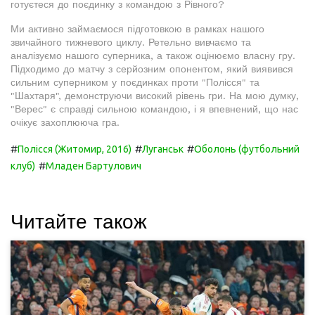
готуєтеся до поєдинку з командою з Рівного?
Ми активно займаємося підготовкою в рамках нашого
звичайного тижневого циклу. Ретельно вивчаємо та
аналізуємо нашого суперника, а також оцінюємо власну гру.
Підходимо до матчу з серйозним опонентом, який виявився
сильним суперником у поєдинках проти "Полісся" та
"Шахтаря", демонструючи високий рівень гри. На мою думку,
"Верес" є справді сильною командою, і я впевнений, що нас
очікує захоплююча гра.
#
#
#
Полісся (Житомир, 2016)
Луганськ
Оболонь (футбольний
#
клуб)
Младен Бартулович
Читайте також