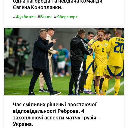
одна нагорода та невдача команди
Євгена Коноплянки.
#
#
#
Футболіст
Бізнес
Кіберспорт
Час сміливих рішень і зростаючої
відповідальності Реброва. 4
захоплюючі аспекти матчу Грузія -
Україна.