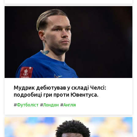
Мудрик дебютував у складі Челсі:
подробиці гри проти Ювентуса.
#
#
#
Футболіст
Лондон
Англія