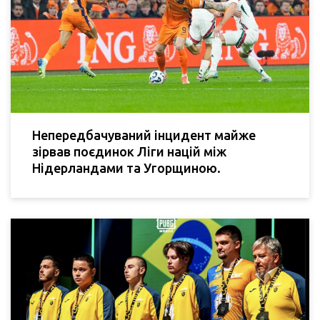
Непередбачуваний інцидент майже
зірвав поєдинок Ліги націй між
Нідерландами та Угорщиною.