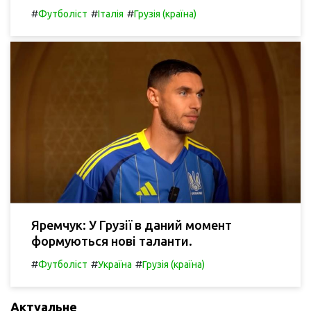
#
#
#
Футболіст
Італія
Грузія (країна)
Яремчук: У Грузії в даний момент
формуються нові таланти.
#
#
#
Футболіст
Україна
Грузія (країна)
Актуальне