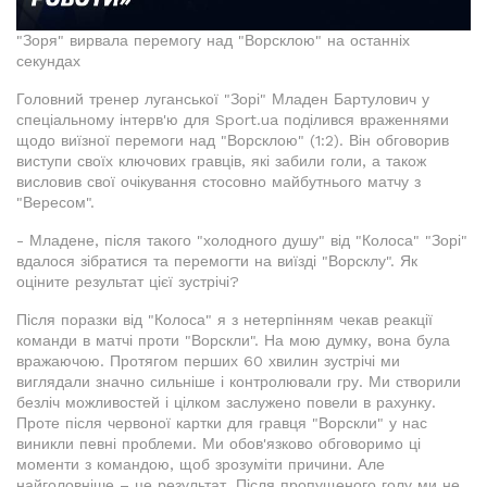
"Зоря" вирвала перемогу над "Ворсклою" на останніх
секундах
Головний тренер луганської "Зорі" Младен Бартулович у
спеціальному інтерв'ю для Sport.ua поділився враженнями
щодо виїзної перемоги над "Ворсклою" (1:2). Він обговорив
виступи своїх ключових гравців, які забили голи, а також
висловив свої очікування стосовно майбутнього матчу з
"Вересом".
- Младене, після такого "холодного душу" від "Колоса" "Зорі"
вдалося зібратися та перемогти на виїзді "Ворсклу". Як
оціните результат цієї зустрічі?
Після поразки від "Колоса" я з нетерпінням чекав реакції
команди в матчі проти "Ворскли". На мою думку, вона була
вражаючою. Протягом перших 60 хвилин зустрічі ми
виглядали значно сильніше і контролювали гру. Ми створили
безліч можливостей і цілком заслужено повели в рахунку.
Проте після червоної картки для гравця "Ворскли" у нас
виникли певні проблеми. Ми обов'язково обговоримо ці
моменти з командою, щоб зрозуміти причини. Але
найголовніше – це результат. Після пропущеного голу ми не