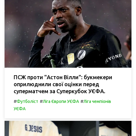
ПСЖ проти "Астон Вілли": букмекери
оприлюднили свої оцінки перед
суперматчем за Суперкубок УЄФА.
#
#
#
Футболіст
Ліга Європи УЄФА
Ліга чемпіонів
УЄФА