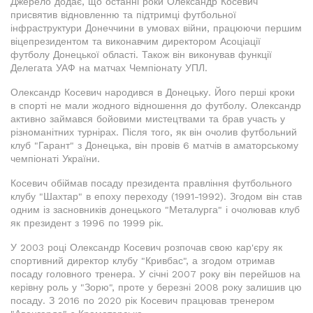
Джерело додає, що останні роки Олександр Косевич
присвятив відновленню та підтримці футбольної
інфраструктури Донеччини в умовах війни, працюючи першим
віцепрезидентом та виконавчим директором Асоціації
футболу Донецької області. Також він виконував функції
Делегата УАФ на матчах Чемпіонату УПЛ.
Олександр Косевич народився в Донецьку. Його перші кроки
в спорті не мали жодного відношення до футболу. Олександр
активно займався бойовими мистецтвами та брав участь у
різноманітних турнірах. Після того, як він очолив футбольний
клуб "Гарант" з Донецька, він провів 6 матчів в аматорському
чемпіонаті України.
Косевич обіймав посаду президента правління футбольного
клубу "Шахтар" в епоху переходу (1991-1992). Згодом він став
одним із засновників донецького "Металурга" і очолював клуб
як президент з 1996 по 1999 рік.
У 2003 році Олександр Косевич розпочав свою кар'єру як
спортивний директор клубу "Кривбас", а згодом отримав
посаду головного тренера. У січні 2007 року він перейшов на
керівну роль у "Зорю", проте у березні 2008 року залишив цю
посаду. З 2016 по 2020 рік Косевич працював тренером