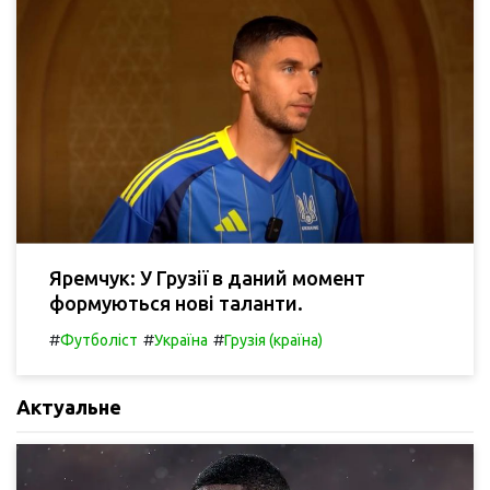
Яремчук: У Грузії в даний момент
формуються нові таланти.
#
#
#
Футболіст
Україна
Грузія (країна)
Актуальне