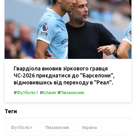
Гвардіола вмовив зіркового гравця
ЧС-2026 приєднатися до "Барселони",
відмовившись від переходу в "Реал".
#
#
#
Футболіст
Іспанія
Півзахисник
Теги
Футболіст
Півзахисник
Україна