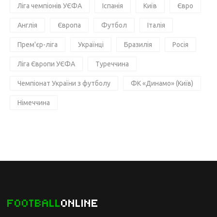
Ліга чемпіонів УЄФА
Іспанія
Київ
Євро
Англія
Європа
Футбол
Італія
Прем'єр-ліга
Українці
Бразилія
Росія
Ліга Європи УЄФА
Туреччина
Чемпіонат України з футболу
ФК «Динамо» (Київ)
Німеччина
FOOTBALL
ONLINE