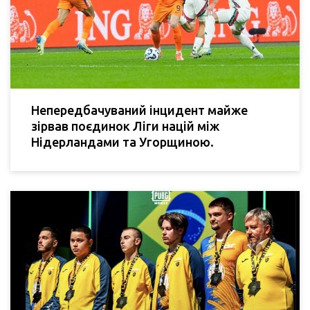
Непередбачуваний інцидент майже
зірвав поєдинок Ліги націй між
Нідерландами та Угорщиною.