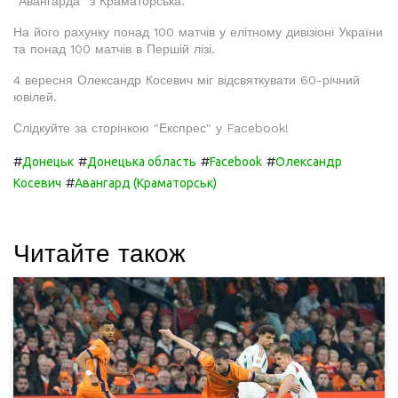
"Авангарда" з Краматорська.
На його рахунку понад 100 матчів у елітному дивізіоні України
та понад 100 матчів в Першій лізі.
4 вересня Олександр Косевич міг відсвяткувати 60-річний
ювілей.
Слідкуйте за сторінкою "Експрес" у Facebook!
#
#
#
#
Донецьк
Донецька область
Facebook
Олександр
#
Косевич
Авангард (Краматорськ)
Читайте також