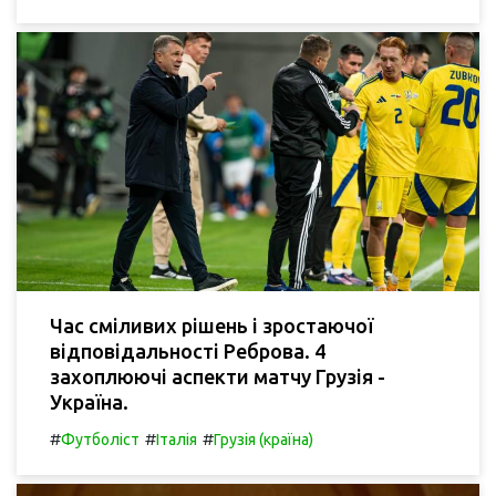
Час сміливих рішень і зростаючої
відповідальності Реброва. 4
захоплюючі аспекти матчу Грузія -
Україна.
#
#
#
Футболіст
Італія
Грузія (країна)