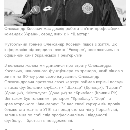
Олександр Косевич має досвід роботи в п'яти професійних
командах України, серед яких є й "Шахтар".
Футбольний тренер Олександр Косевич пішов з життя. Цю
інформацію підтвердила газета "Експрес", посилаючись на
офіційний сайт Української Прем'єр-ліги.
З великим жалем ми дізналися про втрату Олександра
Косевича, шанованого функціонера та тренера, який пішов з
життя на 60-му році свого існування. Олександр
Олександрович протягом своєї кар'єри займав керівні посади
в таких футбольних клубах, як "Шахтар" (Донецьк), "Гарант"
(Донецьк), "Металург" (Донецьк) та "Кривбас" (Кривий Ріг).
Він також був головним тренером "Кривбасу", "Зорі" та
краматорського "Авангарду". За час своєї кар'єри він провів
більше ста матчів в УПЛ та понад сто матчів у Першій лізі,
залишивши по собі слід професіоналізму і відданості
футболу, - йдеться в повідомленні.