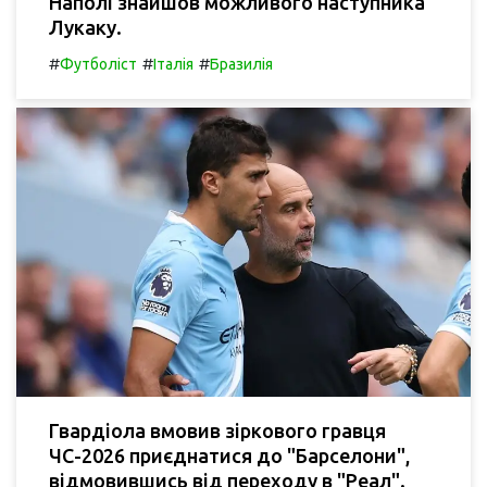
Наполі знайшов можливого наступника
Лукаку.
#
#
#
Футболіст
Італія
Бразилія
Гвардіола вмовив зіркового гравця
ЧС-2026 приєднатися до "Барселони",
відмовившись від переходу в "Реал".