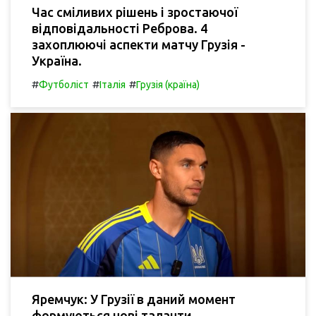
Час сміливих рішень і зростаючої
відповідальності Реброва. 4
захоплюючі аспекти матчу Грузія -
Україна.
#
#
#
Футболіст
Італія
Грузія (країна)
Яремчук: У Грузії в даний момент
формуються нові таланти.