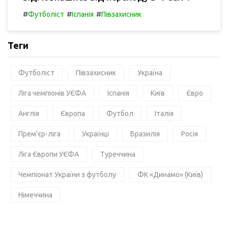
#
#
#
Футболіст
Іспанія
Півзахисник
Теги
Футболіст
Півзахисник
Україна
Ліга чемпіонів УЄФА
Іспанія
Київ
Євро
Англія
Європа
Футбол
Італія
Прем'єр-ліга
Українці
Бразилія
Росія
Ліга Європи УЄФА
Туреччина
Чемпіонат України з футболу
ФК «Динамо» (Київ)
Німеччина