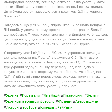
міжнародної перерви, встиг відновитися і взяв участь у матчі
проти "Шавіша" 17 жовтня, провівши на полі всі 90 хвилин.
Ця кубкова зустріч завершилася з рахунком 2:0 на користь
"Бенфіки".
Нагадаємо, що у 2025 році збірна України зазнала невдачі в
Лізі націй, у двоматчевому протистоянні програвши Бельгії,
що позбавило її можливості виступати в Дивізіоні А. Внаслідок
цього провалу у дивізіоні B Ліги націй Синьо-жовті втратили
шанс кваліфікуватися на ЧС-2026 через цей турнір.
У першому матчі відбору на ЧС-2026 українська команда
зазнала поразки від Франції з рахунком 0:2. Після цього
команда зіграла внічию з Азербайджаном (1:1). У третьому
турі українці здобули виїзну перемогу над Ісландією з
рахунком 5:3, а в четвертому матчі обіграли Азербайджан
(2:1). У цій групі лише переможець отримає пряму путівку на
чемпіонат світу, тоді як команда, що займе друге місце,
матиме можливість взяти участь у плей-оф.
#
#
#
#
#
Україна
Португалія
Ліга Націй
Півзахисник
Бельгія
#
#
#
Українська асоціація футболу
Франція
Азербайджан
#
#
#
#
Лісабон
YouTube
Ісландія
Рейк'явік