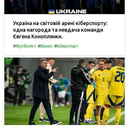
Україна на світовій арені кіберспорту:
одна нагорода та невдача команди
Євгена Коноплянки.
#
#
#
Футболіст
Бізнес
Кіберспорт