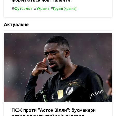
#
#
#
Футболіст
Україна
Грузія (країна)
Актуальне
ПСЖ проти "Астон Вілли": букмекери
оприлюднили свої оцінки перед