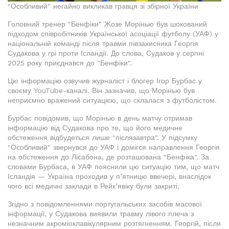
"Особливий" негайно викликав гравця зі збірної України
Головний тренер "Бенфіки" Жозе Морінью був шокований
підходом співробітників Української асоціації футболу (УАФ) у
національній команді після травми півзахисника Георгія
Судакова у грі проти Ісландії. До слова, Судаков у серпні
2025 року приєднався до "Бенфіки".
Цю інформацію озвучив журналіст і блогер Ігор Бурбас у
своєму YouTube-каналі. Він зазначив, що Морінью був
неприємно вражений ситуацією, що склалася з футболістом.
Бурбас повідомив, що Морінью в день матчу отримав
інформацію від Судакова про те, що його медичне
обстеження відбудеться лише "післязавтра". У підсумку
"Особливий" звернувся до УАФ і домігся направлення Георгія
на обстеження до Лісабона, де розташована "Бенфіка". За
словами Бурбаса, в УАФ пояснили цю ситуацію тим, що матч
Ісландія — Україна проходив у п’ятницю ввечері, внаслідок
чого всі медичні заклади в Рейк’явіку були закриті.
Згідно з повідомленнями португальських засобів масової
інформації, у Судакова виявили травму лівого плеча з
незначним акроміоклавікулярним розтягненням. Георгій, після