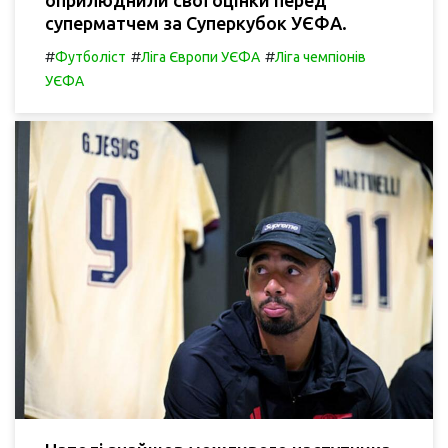
суперматчем за Суперкубок УЄФА.
#
#
#
Футболіст
Ліга Європи УЄФА
Ліга чемпіонів
УЄФА