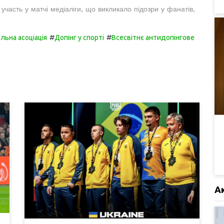
часть у матчі медіаліги, що викликало підозри у фанатів,
#
#
льна асоціація
Допінг у спорті
Всесвітнє антидопінгове
А