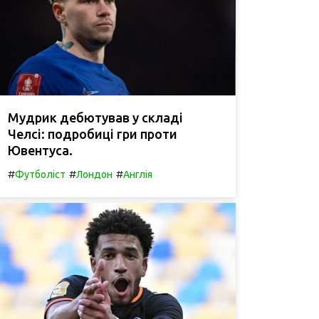
Мудрик дебютував у складі
Челсі: подробиці гри проти
Ювентуса.
#
#
#
Футболіст
Лондон
Англія