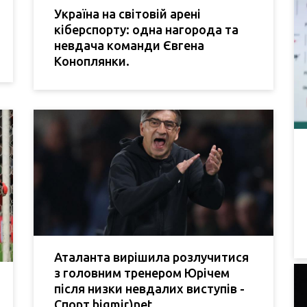
Україна на світовій арені
кіберспорту: одна нагорода та
невдача команди Євгена
Коноплянки.
Аталанта вирішила розлучитися
з головним тренером Юрічем
після низки невдалих виступів -
Спорт bigmir)net.