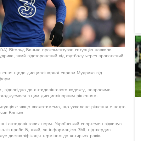
WADA) Вітольд Банька прокоментував ситуацію навколо
Мудрика, який відсторонений від футболу через провалений
ішення щодо дисциплінарної справи Мудрика від
нформ.
м, відповідно до антидопінгового кодексу, попросимо
 погоджуємося з цим дисциплінарним рішенням.
итуаціях: якщо вважатимемо, що ухвалене рішення є надто
ачив Банька.
нні антидопінгових норм. Український спортсмен відкинув
аліз проби Б, який, за інформацією ЗМІ, підтвердив
ує дискваліфікація терміном до чотирьох років.