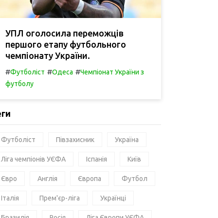
УПЛ оголосила переможців
першого етапу футбольного
чемпіонату України.
#
#
#
Футболіст
Одеса
Чемпіонат України з
футболу
еги
Футболіст
Півзахисник
Україна
Ліга чемпіонів УЄФА
Іспанія
Київ
Євро
Англія
Європа
Футбол
Італія
Прем'єр-ліга
Українці
Бразилія
Росія
Ліга Європи УЄФА