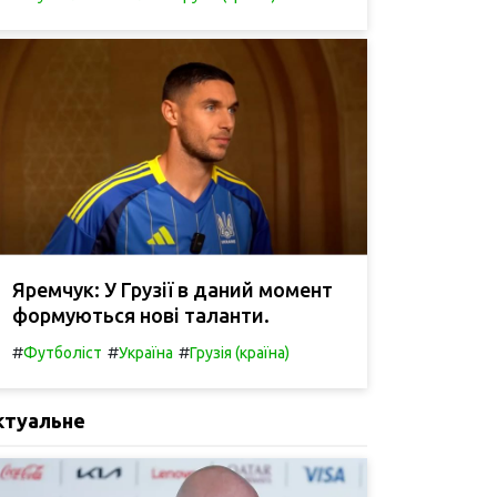
Яремчук: У Грузії в даний момент
формуються нові таланти.
#
#
#
Футболіст
Україна
Грузія (країна)
ктуальне