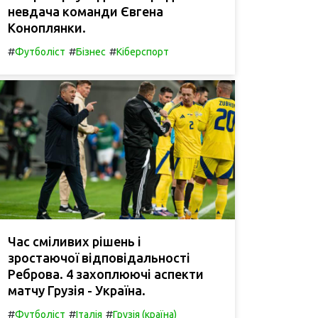
невдача команди Євгена
Коноплянки.
#
#
#
Футболіст
Бізнес
Кіберспорт
Час сміливих рішень і
зростаючої відповідальності
Реброва. 4 захоплюючі аспекти
матчу Грузія - Україна.
#
#
#
Футболіст
Італія
Грузія (країна)