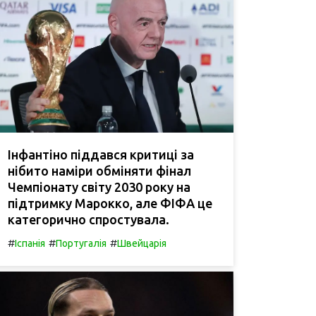
Інфантіно піддався критиці за
нібито наміри обміняти фінал
Чемпіонату світу 2030 року на
підтримку Марокко, але ФІФА це
категорично спростувала.
#
#
#
Іспанія
Португалія
Швейцарія