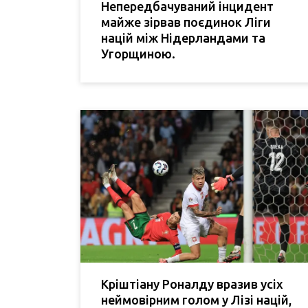
Непередбачуваний інцидент
майже зірвав поєдинок Ліги
націй між Нідерландами та
Угорщиною.
Кріштіану Роналду вразив усіх
неймовірним голом у Лізі націй,