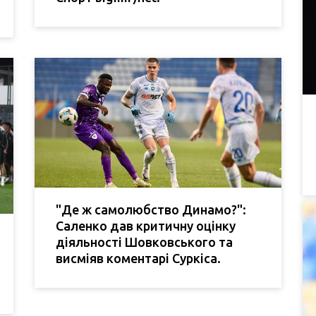
"Де ж самолюбство Динамо?":
Саленко дав критичну оцінку
діяльності Шовковського та
висміяв коментарі Суркіса.