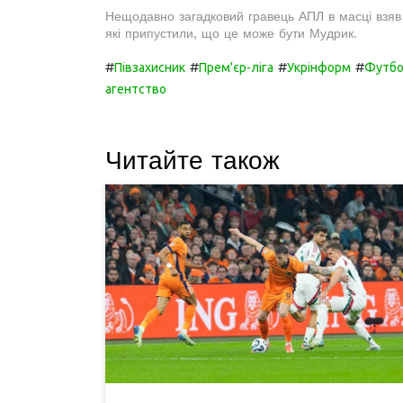
Нещодавно загадковий гравець АПЛ в масці взяв у
які припустили, що це може бути Мудрик.
#
#
#
#
Півзахисник
Прем'єр-ліга
Укрінформ
Футбо
агентство
Читайте також