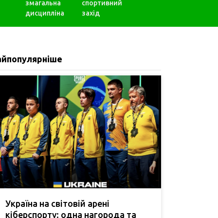
змагальна
спортивний
дисципліна
захід
айпопулярніше
Україна на світовій арені
кіберспорту: одна нагорода та