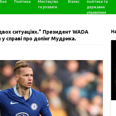
бол
Політика
Мистецтво
Бізнес
політика та
та розваги
державне
управління
двох ситуаціях." Президент WADA
Н
 у справі про допінг Мудрика.