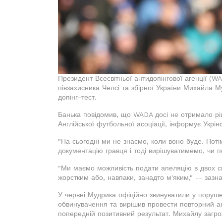
Президент Всесвітньої антидопінгової агенції (
півзахисника Челсі та збірної України Михайла 
допінг-тест.
Банька повідомив, що WADA досі не отримало р
Англійської футбольної асоціації, інформує Укрі
"На сьогодні ми не знаємо, коли воно буде. Поті
документацію гравця і тоді вирішуватимемо, чи
"Ми маємо можливість подати апеляцію в двох с
жорстким або, навпаки, занадто м'яким," -- зазн
У червні Мудрика офіційно звинуватили у поруше
обвинувачення та вирішив провести повторний ан
попередній позитивний результат. Михайлу загрож