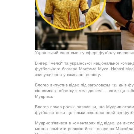
Український спортсмен у сфері футболу висловив
Вінгер "Челсі" та української національної кома
футбольного блогера Максима Мухи. Наразі Мудр
звинувачення у вживанні допінгу.
Блогер випустив відео під заголовком "15 днів ф
він вживав таблетку з мельдонієм — саме ця заб
Мудрика.
Блогер почав ролик, заявивши, що Мудрик отрим
футболіст поки що тільки відсторонений від футб
Мудрик з'явився в коментарях під відео, де висл
можна помітити реакцію його товариша Михайла, 