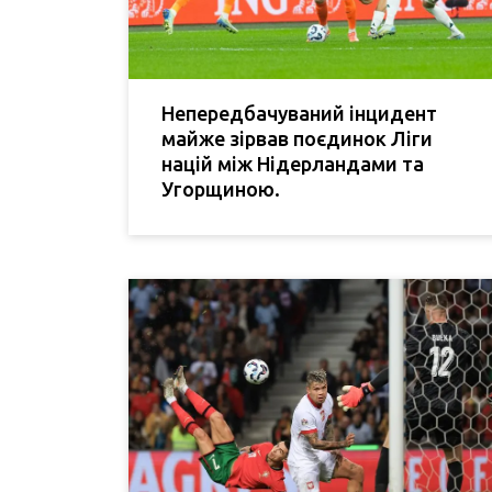
Непередбачуваний інцидент
майже зірвав поєдинок Ліги
націй між Нідерландами та
Угорщиною.