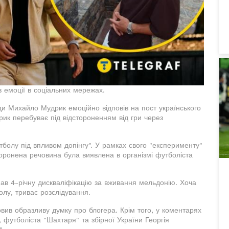
 емоції в соціальних мережах.
нди Михайло Мудрик емоційно відповів на пост українського
ик перебуває під відстороненням від гри через
утболу під впливом допінгу". У рамках свого "експерименту"
оронена речовина була виявлена в організмі футболіста
ав 4-річну дискваліфікацію за вживання мельдонію. Хоча
олу, триває розслідування.
овив образливу думку про блогера. Крім того, у коментарях
футболіста "Шахтаря" та збірної України Георгія