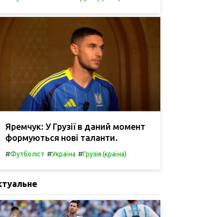
Яремчук: У Грузії в даний момент
формуються нові таланти.
#
#
#
Футболіст
Україна
Грузія (країна)
ктуальне