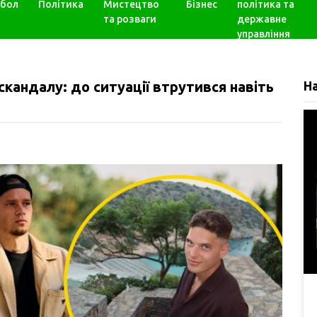
бол
Політика
Мистецтво
Бізнес
політика та
та розваги
державне
управління
скандалу: до ситуації втрутився навіть
Н