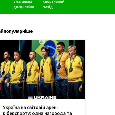
змагальна
спортивний
дисципліна
захід
айпопулярніше
Україна на світовій арені
кіберспорту: одна нагорода та