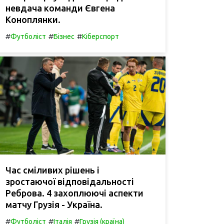
невдача команди Євгена
Коноплянки.
#
#
#
Футболіст
Бізнес
Кіберспорт
Час сміливих рішень і
зростаючої відповідальності
Реброва. 4 захоплюючі аспекти
матчу Грузія - Україна.
#
#
#
Футболіст
Італія
Грузія (країна)