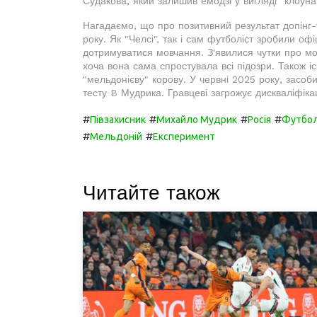
Судакова, який залишив емодзі у вигляді "клоуна
Нагадаємо, що про позитивний результат допінг-
року. Як "Челсі", так і сам футболіст зробили офі
дотримуватися мовчання. З'явилися чутки про мож
хоча вона сама спростувала всі підозри. Також 
"мельдонієву" корову. У червні 2025 року, засо
тесту B Мудрика. Гравцеві загрожує дискваліфікац
#
#
#
#
Півзахисник
Михайло Мудрик
Росія
Футболі
#
#
Мельдоній
Експеримент
Читайте також