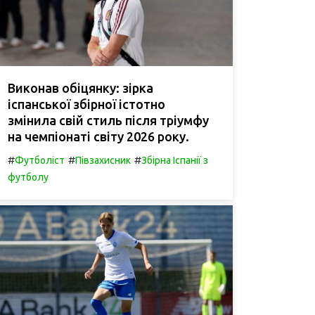
Виконав обіцянку: зірка
іспанської збірної істотно
змінила свій стиль після тріумфу
на чемпіонаті світу 2026 року.
#
#
#
Футболіст
Півзахисник
Збірна Іспанії з
футболу