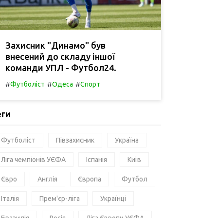
Захисник "Динамо" був
внесений до складу іншої
команди УПЛ - Футбол24.
#
#
#
Футболіст
Одеса
Спорт
еги
Футболіст
Півзахисник
Україна
Ліга чемпіонів УЄФА
Іспанія
Київ
Євро
Англія
Європа
Футбол
Італія
Прем'єр-ліга
Українці