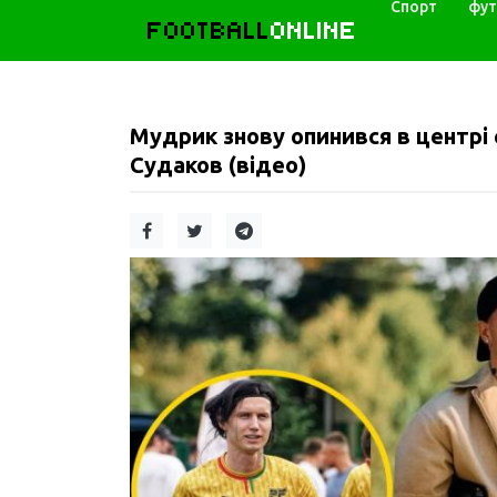
Спорт
фут
FOOTBALL
ONLINE
Мудрик знову опинився в центрі 
Судаков (відео)