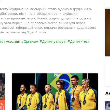
".
тесту Мудрика на мельдоній стало відомо в грудні 2024
ційні заяви, після чого обидві сторони вирішили
ливу причетність російської моделі до цього інциденту,
існувала версія, що проблема могла виникнути через
би масової інформації оприлюднили результати додаткового
ія терміном від 2 до 4 років.
#
#
#
ст Асоціації
Організм
Допінг у спорті
Допінг-тест
А