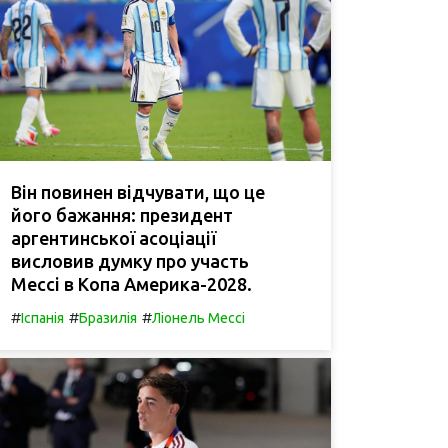
Він повинен відчувати, що це
його бажання: президент
аргентинської асоціації
висловив думку про участь
Мессі в Копа Америка-2028.
#
#
#
Іспанія
Бразилія
Ліонель Мессі