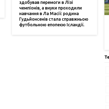
здобував перемоги в Лізі
чемпіонів, а внуки проходили
навчання в Ла Масії: родина
Гудьйонсенів стала справжньою
футбольною епопеєю Ісландії.
Т