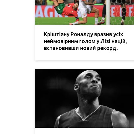
Кріштіану Роналду вразив усіх
неймовірним голом у Лізі націй,
встановивши новий рекорд.