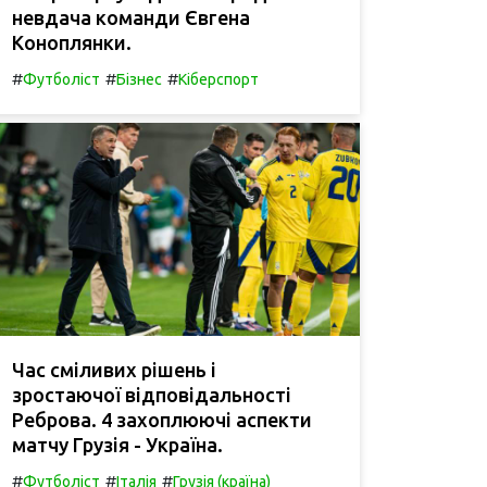
невдача команди Євгена
Коноплянки.
#
#
#
Футболіст
Бізнес
Кіберспорт
Час сміливих рішень і
зростаючої відповідальності
Реброва. 4 захоплюючі аспекти
матчу Грузія - Україна.
#
#
#
Футболіст
Італія
Грузія (країна)