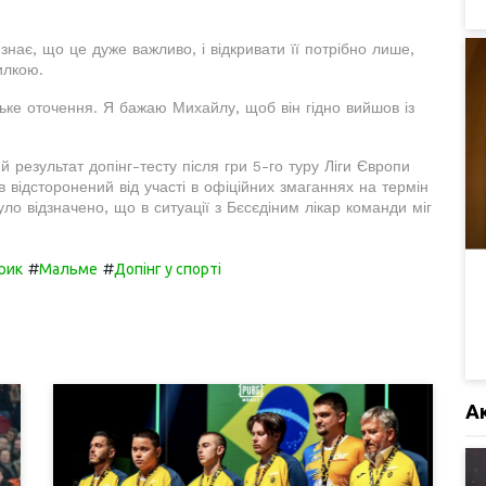
 знає, що це дуже важливо, і відкривати її потрібно лише,
илкою.
ьке оточення. Я бажаю Михайлу, щоб він гідно вийшов із
результат допінг-тесту після гри 5-го туру Ліги Європи
в відсторонений від участі в офіційних змаганнях на термін
ло відзначено, що в ситуації з Бєсєдіним лікар команди міг
#
#
рик
Мальме
Допінг у спорті
А