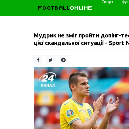
Спорт
фут
FOOTBALL
ONLINE
Мудрик не зміг пройти допінг-т
цієї скандальної ситуації - Sport