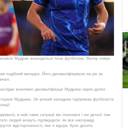
Михайло Мудрик знаходиться поза футболом. Вінгер очікує
 подібний випадок. Його дискваліфікували на рік за
анал.
наслідки можливої дискваліфікації Мудрика через допінг
історією Мудрика. 28-річний нападник підтримав футболіста
уації.
увати, в якій саме ситуації він опинився і які деталі там
агато людей можуть підтвердити, як все насправді
чуття відстороненості, яке я відчув, було досить