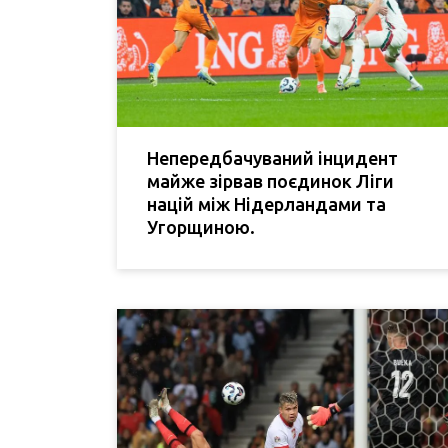
Непередбачуваний інцидент
майже зірвав поєдинок Ліги
націй між Нідерландами та
Угорщиною.