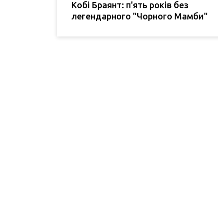
Кобі Браянт: п'ять років без
легендарного "Чорного Мамби"