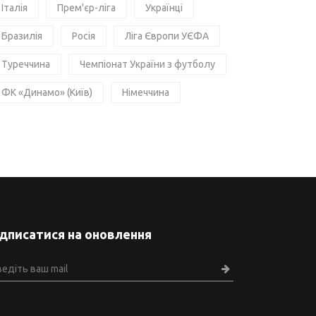
Італія
Прем'єр-ліга
Українці
Бразилія
Росія
Ліга Європи УЄФА
Туреччина
Чемпіонат України з футболу
ФК «Динамо» (Київ)
Німеччина
ідписатися на оновлення