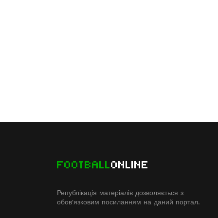
FOOTBALL
ONLINE
Републікація матеріалів дозволяється з
обов'язковим посиланням на даний портал.