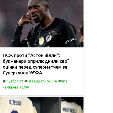
ПСЖ проти "Астон Вілли":
букмекери оприлюднили свої
оцінки перед суперматчем за
Суперкубок УЄФА.
#
#
#
Футболіст
Ліга Європи УЄФА
Ліга
чемпіонів УЄФА