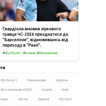
Гвардіола вмовив зіркового
гравця ЧС-2026 приєднатися до
"Барселони", відмовившись від
переходу в "Реал".
#
#
#
Футболіст
Іспанія
Півзахисник
еги
Футболіст
Півзахисник
Україна
Ліга чемпіонів УЄФА
Іспанія
Київ
Євро
Англія
Європа
Футбол