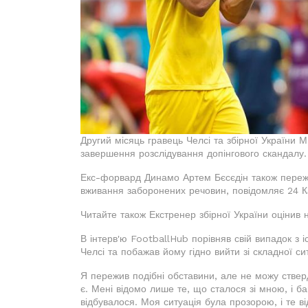
Другий місяць гравець Челсі та збірної України 
завершення розслідування допінгового скандалу.
Екс-форвард Динамо Артем Бєсєдін також пережив
вживання заборонених речовин, повідомляє 24 К
Читайте також Екстренер збірної України оцінив 
В інтерв'ю FootballHub порівняв свій випадок з 
Челсі та побажав йому гідно вийти зі складної сит
Я пережив подібні обставини, але не можу ствердж
є. Мені відомо лише те, що сталося зі мною, і б
відбувалося. Моя ситуація була прозорою, і те від