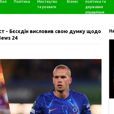
бол
Політика
Мистецтво
Бізнес
політика та
та розваги
державне
управління
ест - Бєсєдін висловив свою думку щодо
Н
 News 24