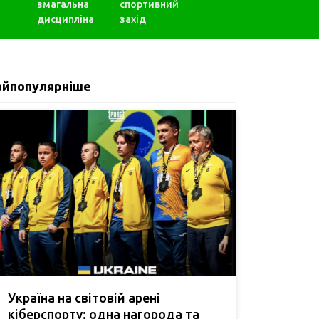
змагальна
спортивний
дисципліна
захід
айпопулярніше
Україна на світовій арені
кіберспорту: одна нагорода та