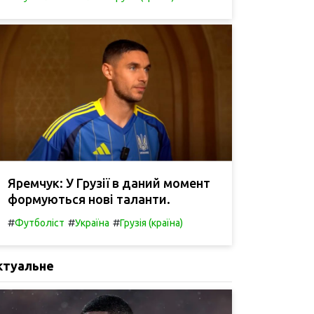
Яремчук: У Грузії в даний момент
формуються нові таланти.
#
#
#
Футболіст
Україна
Грузія (країна)
ктуальне