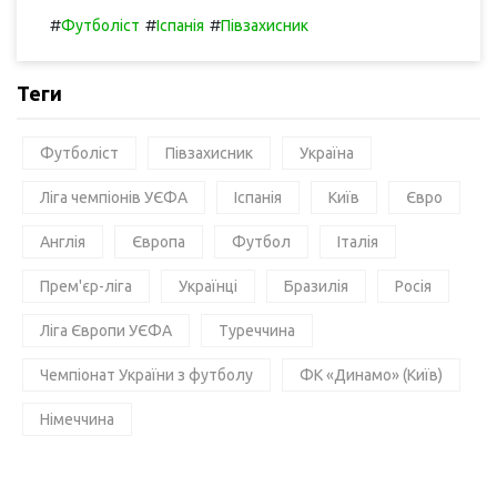
#
#
#
Футболіст
Іспанія
Півзахисник
Теги
Футболіст
Півзахисник
Україна
Ліга чемпіонів УЄФА
Іспанія
Київ
Євро
Англія
Європа
Футбол
Італія
Прем'єр-ліга
Українці
Бразилія
Росія
Ліга Європи УЄФА
Туреччина
Чемпіонат України з футболу
ФК «Динамо» (Київ)
Німеччина