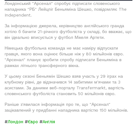
Лондонський "Арсенал" спробує підписати словенського
нападника "РБ" Лейцпіг Беньяміна Шешко, повідомляє The
Independent.
За інформацією джерела, керівництво англійського гранда
хотіло б бачити 21-річного футболіста у складі, бо вважає, що
він ідеально вписується у футбол Мікеля Артети.
Німецька футбольна команда не має наміру відпускати
гравця, якого вона оцінює більше ніж у 80 мільйонів євро.
"Арсенал" планує зробити спробу підписати Беньяміна в
рамках літнього трансферного вікна.
У цьому сезоні Беньямін Шешко взяв участь у 29 іграх на
клубному рівні, де відзначився 14 забитими м'ячами та 3
асистами. За даними веб-порталу Transfermarkt, вартість
словенського футболіста становить 50 мільйонів євро.
Раніше з'явилася інформація про те, що "Арсенал"
зацікавлений у придбанні нападника вартістю 150 мільйонів.
#
#
#
Лондон
Євро
Англія