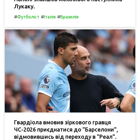
Лукаку.
#
#
#
Футболіст
Італія
Бразилія
Гвардіола вмовив зіркового гравця
ЧС-2026 приєднатися до "Барселони",
відмовившись від переходу в "Реал".