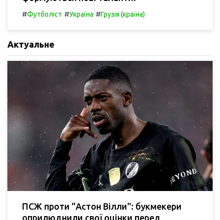
#
#
#
Футболіст
Україна
Грузія (країна)
Актуальне
ПСЖ проти "Астон Вілли": букмекери
оприлюднили свої оцінки перед