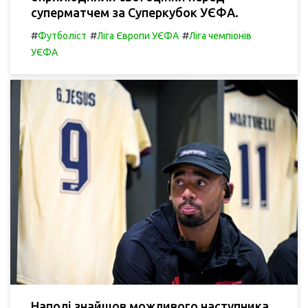
суперматчем за Суперкубок УЄФА.
#
#
#
Футболіст
Ліга Європи УЄФА
Ліга чемпіонів
УЄФА
Наполі знайшов можливого наступника