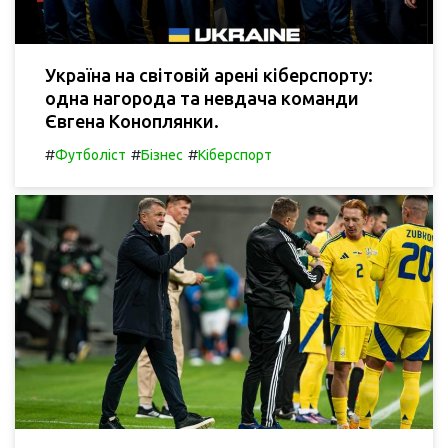
Україна на світовій арені кіберспорту:
одна нагорода та невдача команди
Євгена Коноплянки.
#
#
#
Футболіст
Бізнес
Кіберспорт