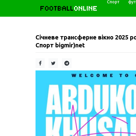
Спорт
фут
FOOTBALL
ONLINE
Січневе трансферне вікно 2025 р
Спорт bigmir)net