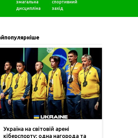
змагальна
спортивний
дисципліна
захід
айпопулярніше
Україна на світовій арені
кіберспорту: одна нагорода та