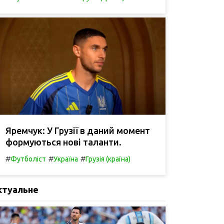
Яремчук: У Грузії в даний момент
формуються нові таланти.
#
#
#
Футболіст
Україна
Грузія (країна)
ктуальне