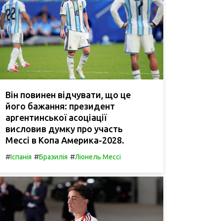
Він повинен відчувати, що це
його бажання: президент
аргентинської асоціації
висловив думку про участь
Мессі в Копа Америка-2028.
#
#
#
Іспанія
Бразилія
Ліонель Мессі