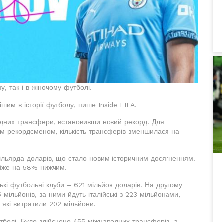
у, так і в жіночому футболі.
шим в історії футболу, пише Inside FIFA.
дних трансфери, встановивши новий рекорд. Для
ім рекордсменом, кількість трансферів зменшилася на
мільярда доларів, що стало новим історичним досягненням.
айже на 58% нижчим.
ські футбольні клуби – 621 мільйон доларів. На другому
 мільйонів, за ними йдуть італійські з 223 мільйонами,
 які витратили 202 мільйони.
тболі. Було здійснено 455 міжнародних трансферів, а