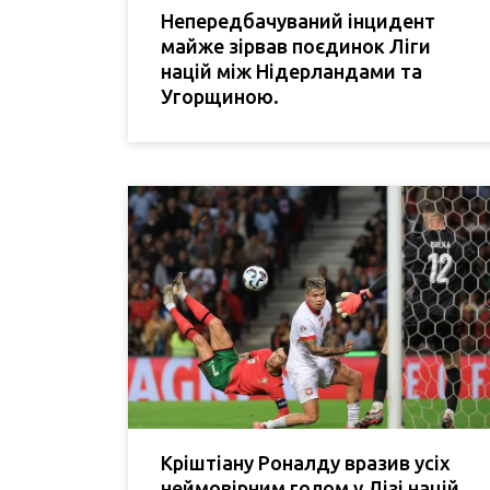
Непередбачуваний інцидент
майже зірвав поєдинок Ліги
націй між Нідерландами та
Угорщиною.
Кріштіану Роналду вразив усіх
неймовірним голом у Лізі націй,