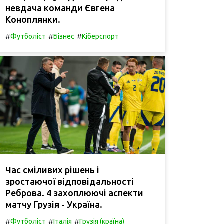
невдача команди Євгена
Коноплянки.
#
#
#
Футболіст
Бізнес
Кіберспорт
Час сміливих рішень і
зростаючої відповідальності
Реброва. 4 захоплюючі аспекти
матчу Грузія - Україна.
#
#
#
Футболіст
Італія
Грузія (країна)