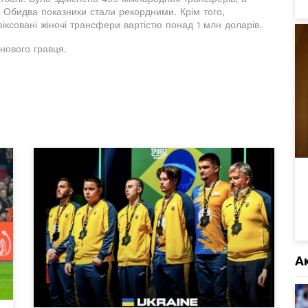
. Обидва показники стали рекордними. Крім того,
іксовані жіночі трансфери вартістю понад 1 млн доларів.
нового гравця.
А