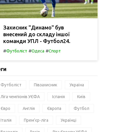
Захисник "Динамо" був
внесений до складу іншої
команди УПЛ - Футбол24.
#
#
#
Футболіст
Одеса
Спорт
еги
Футболіст
Півзахисник
Україна
Ліга чемпіонів УЄФА
Іспанія
Київ
Євро
Англія
Європа
Футбол
Італія
Прем'єр-ліга
Українці