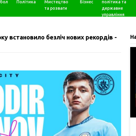
бол
Політика
Мистецтво
Бізнес
політика та
та розваги
державне
управління
оку встановило безліч нових рекордів -
Н