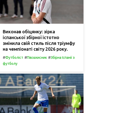
Виконав обіцянку: зірка
іспанської збірної істотно
змінила свій стиль після тріумфу
на чемпіонаті світу 2026 року.
#
#
#
Футболіст
Півзахисник
Збірна Іспанії з
футболу