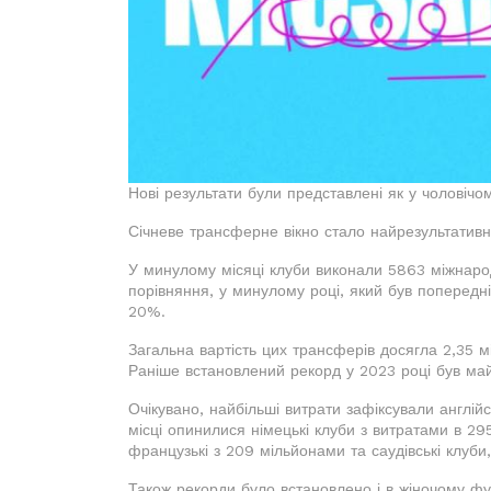
Нові результати були представлені як у чоловічом
Січневе трансферне вікно стало найрезультативні
У минулому місяці клуби виконали 5863 міжнаро
порівняння, у минулому році, який був попередн
20%.
Загальна вартість цих трансферів досягла 2,35 
Раніше встановлений рекорд у 2023 році був м
Очікувано, найбільші витрати зафіксували англій
місці опинилися німецькі клуби з витратами в 295
французькі з 209 мільйонами та саудівські клуби,
Також рекорди було встановлено і в жіночому фу