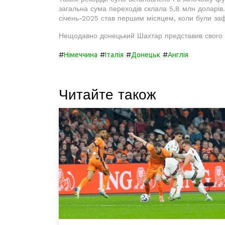
загальна сума переходів склала 5,8 млн доларів
січень-2025 став першим місяцем, коли були заф
Нещодавно донецький Шахтар представив свого 
#
#
#
#
Німеччина
Італія
Донецьк
Англія
Читайте також