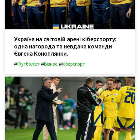
Україна на світовій арені кіберспорту:
одна нагорода та невдача команди
Євгена Коноплянки.
#
#
#
Футболіст
Бізнес
Кіберспорт