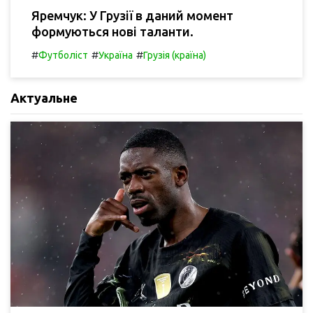
Яремчук: У Грузії в даний момент
формуються нові таланти.
#
#
#
Футболіст
Україна
Грузія (країна)
Актуальне