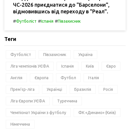
ЧС-2026 приєднатися до "Барселони",
відмовившись від переходу в "Реал".
#
#
#
Футболіст
Іспанія
Півзахисник
Теги
Футболіст
Півзахисник
Україна
Ліга чемпіонів УЄФА
Іспанія
Київ
Євро
Англія
Європа
Футбол
Італія
Прем'єр-ліга
Українці
Бразилія
Росія
Ліга Європи УЄФА
Туреччина
Чемпіонат України з футболу
ФК «Динамо» (Київ)
Німеччина