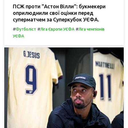
ПСЖ проти "Астон Вілли": букмекери
оприлюднили свої оцінки перед
суперматчем за Суперкубок УЄФА.
#
#
#
Футболіст
Ліга Європи УЄФА
Ліга чемпіонів
УЄФА