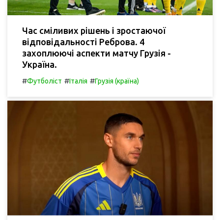
Час сміливих рішень і зростаючої
відповідальності Реброва. 4
захоплюючі аспекти матчу Грузія -
Україна.
#
#
#
Футболіст
Італія
Грузія (країна)