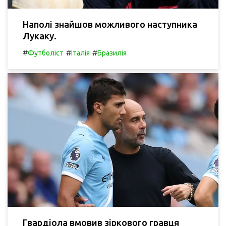
Наполі знайшов можливого наступника
Лукаку.
#
#
#
Футболіст
Італія
Бразилія
Гвардіола вмовив зіркового гравця