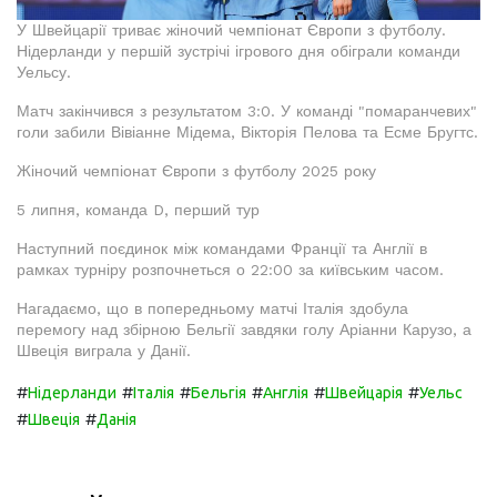
У Швейцарії триває жіночий чемпіонат Європи з футболу.
Нідерланди у першій зустрічі ігрового дня обіграли команди
Уельсу.
Матч закінчився з результатом 3:0. У команді "помаранчевих"
голи забили Вівіанне Мідема, Вікторія Пелова та Есме Бругтс.
Жіночий чемпіонат Європи з футболу 2025 року
5 липня, команда D, перший тур
Наступний поєдинок між командами Франції та Англії в
рамках турніру розпочнеться о 22:00 за київським часом.
Нагадаємо, що в попередньому матчі Італія здобула
перемогу над збірною Бельгії завдяки голу Аріанни Карузо, а
Швеція виграла у Данії.
#
#
#
#
#
#
Нідерланди
Італія
Бельгія
Англія
Швейцарія
Уельс
#
#
Швеція
Данія