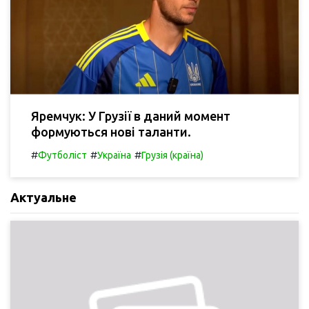
Яремчук: У Грузії в даний момент
формуються нові таланти.
#
#
#
Футболіст
Україна
Грузія (країна)
Актуальне