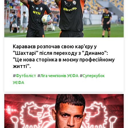
Караваєв розпочав свою кар'єру у
"Шахтарі" після переходу з "Динамо":
"Це нова сторінка в моєму професійному
житті".
#
#
#
Футболіст
Ліга чемпіонів УЄФА
Суперкубок
УЄФА