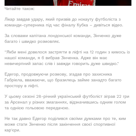
Читайте також:
Лікар завдав удару, який призвів до нокауту футболіста з
команди-суперника під час фіналу Кубка – дивіться відео.
За словами капітана лондонської команди, Зінченко дуже
багато і швидко розмовляє.
"Якби мені довелося застрягти в ліфті на 12 годин з кимось із
нашої команди, я б вибрав Зінченка. Адже він має
невичерпний запас слів і завжди говорить дуже швидко."
Едегор, продовжуючи розмову, згадав про захисника
Габріела, вважаючи, що бразилець займе занадто багато
простору в ліфті.
У цьому сезоні 28-річний український футболіст зіграв 22 гри
за Арсенал у різних змаганнях, відзначившись одним голом
та однією гольовою передачою.
Не так давно Едегор поділився своїми думками про те, ким
може стати Зінченко після закінчення своєї спортивної
кар'єри.