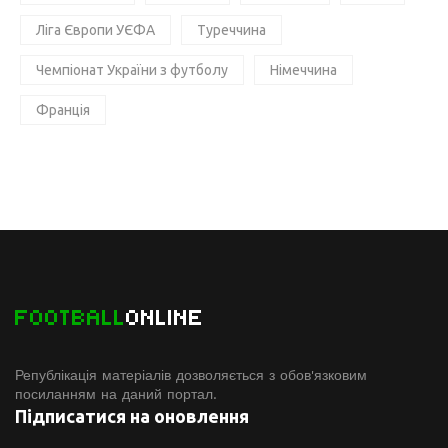
Ліга Європи УЄФА
Туреччина
Чемпіонат України з футболу
Німеччина
Франція
FOOTBALL
ONLINE
Републікація матеріалів дозволяється з обов'язковим
посиланням на даний портал.
Підписатися на оновлення