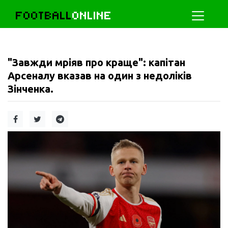
FOOTBALL
ONLINE
"Завжди мріяв про краще": капітан
Арсеналу вказав на один з недоліків
Зінченка.