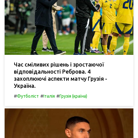
Час сміливих рішень і зростаючої
відповідальності Реброва. 4
захоплюючі аспекти матчу Грузія -
Україна.
#
#
#
Футболіст
Італія
Грузія (країна)