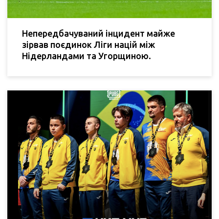
Непередбачуваний інцидент майже
зірвав поєдинок Ліги націй між
Нідерландами та Угорщиною.