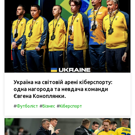
Україна на світовій арені кіберспорту:
одна нагорода та невдача команди
Євгена Коноплянки.
#
#
#
Футболіст
Бізнес
Кіберспорт