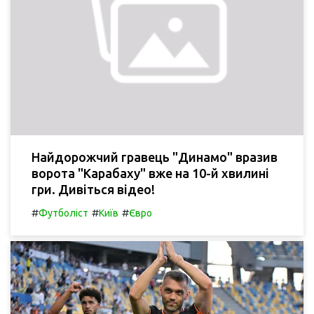
Найдорожчий гравець "Динамо" вразив
ворота "Карабаху" вже на 10-й хвилині
гри. Дивіться відео!
#
#
#
Футболіст
Київ
Євро