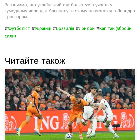
Зазначимо, що український футболіст узяв участь у
кумедному челенджі Арсеналу, в якому позмагався з Леандро
Троссаром.
#
#
#
#
#
Футболіст
Українці
Бразилія
Лондон
Капітан (збройні
сили)
Читайте також