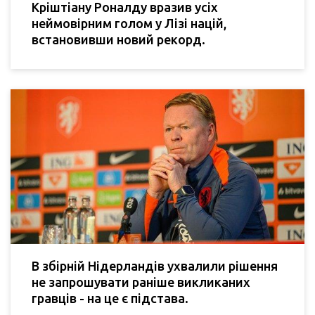
Кріштіану Роналду вразив усіх
неймовірним голом у Лізі націй,
встановивши новий рекорд.
В збірній Нідерландів ухвалили рішення
не запрошувати раніше викликаних
гравців - на це є підстава.