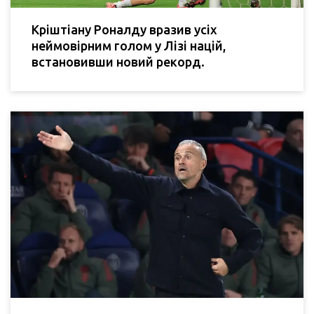
Кріштіану Роналду вразив усіх
неймовірним голом у Лізі націй,
встановивши новий рекорд.