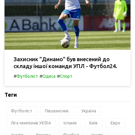
Захисник "Динамо" був внесений до
складу іншої команди УПЛ - Футбол24.
#
#
#
Футболіст
Одеса
Спорт
Теги
Футболіст
Півзахисник
Україна
Ліга чемпіонів УЄФА
Іспанія
Київ
Євро
Англія
Європа
Футбол
Італія