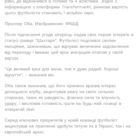
рівні, де відзначився 8 голами та 4 асистами. Згідно з
інформацією з платформи Transfermarkt, ринкова вартість
цього футболіста становить 1 мільйон євро.
Проспер Оба. Изображение: ФКШД
Після підписання угоди нігерієць надав своє перше інтерв'ю в
статусі гравця "Шахтаря". Футболіст поділився своїми
емоціями, зазначивши, що відчуває величезне задоволення
від переходу і вважає цей крок значущим етапом у своїй
кар'єрі.
"Це великий крок для мене, тож я дуже радий! Хороші
відчуття", - зазначив він.
Оба також зазначив, що його приємно вразив інтерес
донецького клубу, акцентував увагу на своїх сильних
сторонах, таких як швидкість, фізична сила та влучність
удару, і висловив готовність грати на будь-якій позиції в
атакуючій лінії.
Серед ключових пріоритетів у новій команді футболіст
акцентував на прагненні здобути титули як в Україні, так і на
європейській арені.