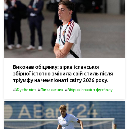
Виконав обіцянку: зірка іспанської
збірної істотно змінила свій стиль після
тріумфу на чемпіонаті світу 2026 року.
#
#
#
Футболіст
Півзахисник
Збірна Іспанії з футболу