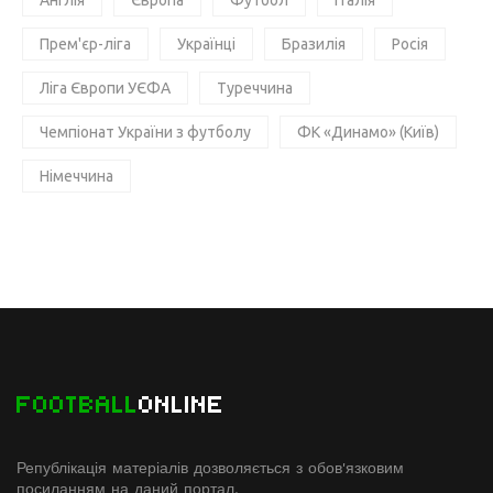
Прем'єр-ліга
Українці
Бразилія
Росія
Ліга Європи УЄФА
Туреччина
Чемпіонат України з футболу
ФК «Динамо» (Київ)
Німеччина
FOOTBALL
ONLINE
Републікація матеріалів дозволяється з обов'язковим
посиланням на даний портал.