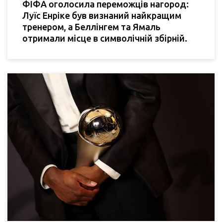
ФІФА оголосила переможців нагород:
Луїс Енріке був визнаний найкращим
тренером, а Беллінгем та Ямаль
отримали місце в символічній збірній.