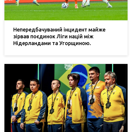
Непередбачуваний інцидент майже
зірвав поєдинок Ліги націй між
Нідерландами та Угорщиною.