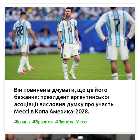
Він повинен відчувати, що це його
бажання: президент аргентинської
асоціації висловив думку про участь
Мессі в Копа Америка-2028.
#
#
#
Іспанія
Бразилія
Ліонель Мессі