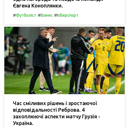
Євгена Коноплянки.
#
#
#
Футболіст
Бізнес
Кіберспорт
Час сміливих рішень і зростаючої
відповідальності Реброва. 4
захоплюючі аспекти матчу Грузія -
Україна.