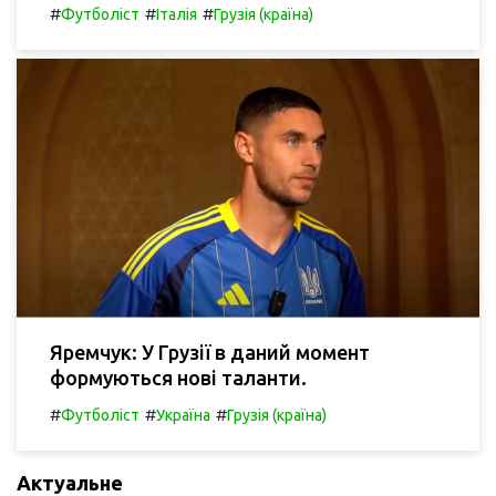
#
#
#
Футболіст
Італія
Грузія (країна)
Яремчук: У Грузії в даний момент
формуються нові таланти.
#
#
#
Футболіст
Україна
Грузія (країна)
Актуальне