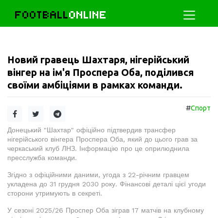
FOOTBALL
ONLINE
Новий гравець Шахтаря, нігерійський
вінгер на ім'я Проспера Оба, поділився
своїми амбіціями в рамках команди.
#
Спорт
Донецький "Шахтар" офіційно підтвердив трансфер
нігерійського вінгера Проспера Оба, який до цього грав за
черкаський клуб ЛНЗ. Інформацію про це оприлюднила
пресслужба команди.
Згідно з офіційними даними, угода з 22-річним гравцем
укладена до 31 грудня 2030 року. Фінансові деталі цієї угоди
сторони утримують в секреті.
У сезоні 2025/26 Проспер Оба зіграв 17 матчів на клубному