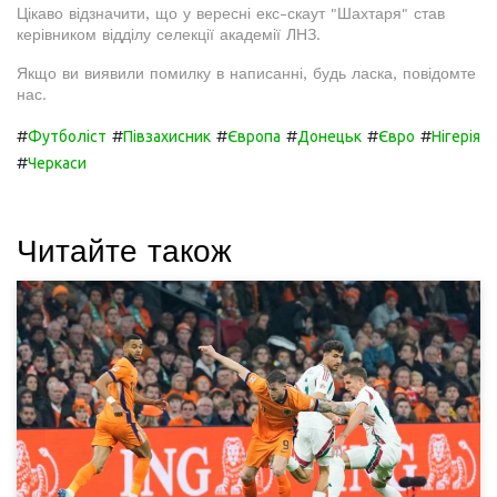
Цікаво відзначити, що у вересні екс-скаут "Шахтаря" став
керівником відділу селекції академії ЛНЗ.
Якщо ви виявили помилку в написанні, будь ласка, повідомте
нас.
#
#
#
#
#
#
Футболіст
Півзахисник
Європа
Донецьк
Євро
Нігерія
#
Черкаси
Читайте також