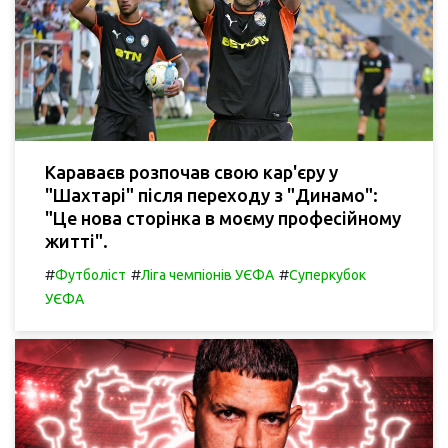
Караваєв розпочав свою кар'єру у
"Шахтарі" після переходу з "Динамо":
"Це нова сторінка в моєму професійному
житті".
#
#
#
Футболіст
Ліга чемпіонів УЄФА
Суперкубок
УЄФА