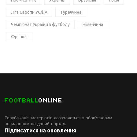
Прем'єр-ліга
Українці
Бразилія
Росія
Ліга Європи УЄФА
Туреччина
Чемпіонат України з футболу
Німеччина
Франція
FOOTBALL
ONLINE
Републікація матеріалів дозволяється з обов'язковим
посиланням на даний портал.
Підписатися на оновлення