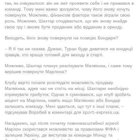
так, як очікувалося: він не зміг проявити себе і не прижився в
команді. Тому мені важко зрозуміти, чому його знову хочуть
повернути. Можливо, фінансові фактори також зіграли свою
роль. Можливо, Шахтар сподівається, що він знову знайде
свою гру і зможе бути проданим або відданим в оренду.
Виходить, його знову повернули на позицію Бондаря?
- Я б так не сказав. Думаю, Туран буде дивитися на кондиції
гравців, хто краще готовий для виходу в старті.
Можливо, Шахтар планує реалізувати Матвієнка, і саме тому
вирішив повернути Марлона?
Клубу варто почати розглядати можливість продажу
Матвієнка, адже час не стоїть на місці. Шахтарю необхідно
отримувати прибуток. Однак я сумніваюся, що клуб зробить
акцент на Марлона, навіть якщо Матвієнко або Бондар
залишать команду. Мені здається, що тут є інші плани, -
підсумував Воробей в коментарі для sport-express.ua.
Нагадаємо, що після початку повномасштабної агресії
Марлон скористався можливістю за правилами ФІФА і
залишив Україну, де виступав за команди Монцу та