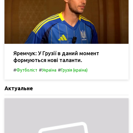
Яремчук: У Грузії в даний момент
формуються нові таланти.
#
#
#
Футболіст
Україна
Грузія (країна)
Актуальне