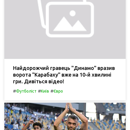
Найдорожчий гравець "Динамо" вразив
ворота "Карабаху" вже на 10-й хвилині
гри. Дивіться відео!
#
#
#
Футболіст
Київ
Євро