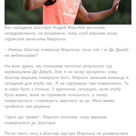
Екс-нападник Шахтаря Андрій Воробей висловив
незадоволення, не розуміючи, чому клуб вирішив знову
підписати захисника Марлона.
- Навіщо Шахтар повернув Марлона, хоча той і за Де Дзербі
не виблискував?
На мою думку, він показував непогані результати під
керівництвом Де Дзербі. Але я не можу зрозуміти, чому
Шахтар вирішив повернути його. Марлон залишив команду в
складний для клубу час. Я не підтримую такі повернення. Те
ж саме було з Ілсінью. У критичних ситуаціях, коли клубу
було важко, вони не проявили лояльності, а тепер
повертаються і отримують зарплату за це. Мені важко
прийняти такі рішення.
"Цикл ще триває": Марлон пояснив, чому вирішив
повернутися до Шахтаря.
Після свого часу в Шахтарі кар'єра Марлона не розвинулася