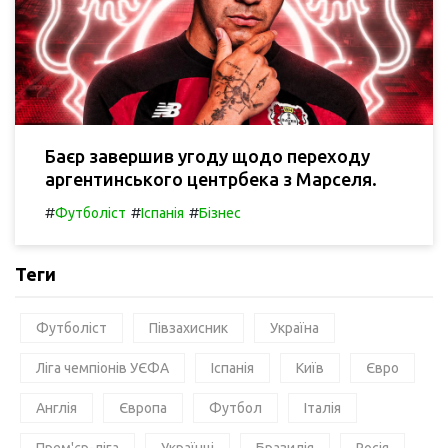
Баєр завершив угоду щодо переходу
аргентинського центрбека з Марселя.
#
#
#
Футболіст
Іспанія
Бізнес
Теги
Футболіст
Півзахисник
Україна
Ліга чемпіонів УЄФА
Іспанія
Київ
Євро
Англія
Європа
Футбол
Італія