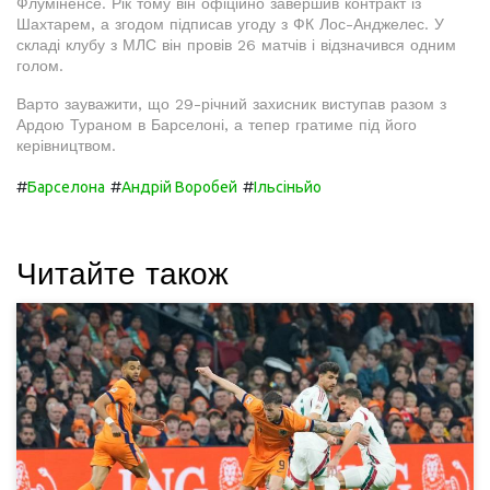
Флуміненсе. Рік тому він офіційно завершив контракт із
Шахтарем, а згодом підписав угоду з ФК Лос-Анджелес. У
складі клубу з МЛС він провів 26 матчів і відзначився одним
голом.
Варто зауважити, що 29-річний захисник виступав разом з
Ардою Тураном в Барселоні, а тепер гратиме під його
керівництвом.
#
#
#
Барселона
Андрій Воробей
Ільсіньйо
Читайте також