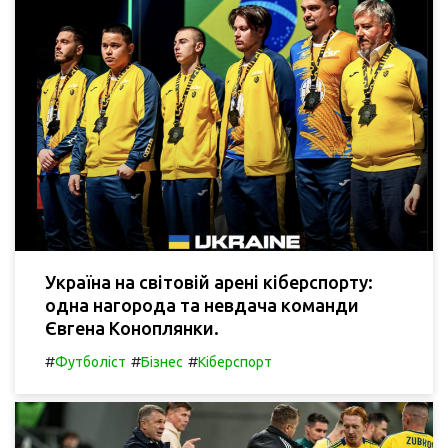
Україна на світовій арені кіберспорту:
одна нагорода та невдача команди
Євгена Коноплянки.
#
#
#
Футболіст
Бізнес
Кіберспорт