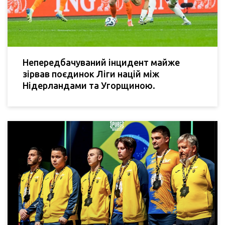
Непередбачуваний інцидент майже
зірвав поєдинок Ліги націй між
Нідерландами та Угорщиною.