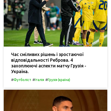
Час сміливих рішень і зростаючої
відповідальності Реброва. 4
захоплюючі аспекти матчу Грузія -
Україна.
#
#
#
Футболіст
Італія
Грузія (країна)