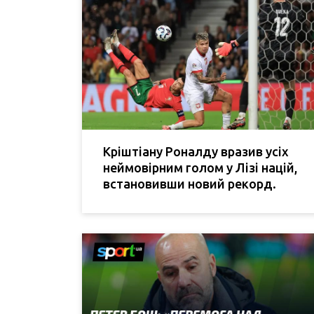
Кріштіану Роналду вразив усіх
неймовірним голом у Лізі націй,
встановивши новий рекорд.