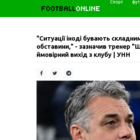
Спорт
фут
FOOTBALL
ONLINE
"Ситуації іноді бувають складни
обставини," - зазначив тренер "
ймовірний вихід з клубу | УНН