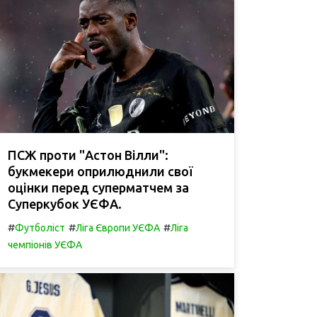
ПСЖ проти "Астон Вілли":
букмекери оприлюднили свої
оцінки перед суперматчем за
Суперкубок УЄФА.
#
#
#
Футболіст
Ліга Європи УЄФА
Ліга
чемпіонів УЄФА