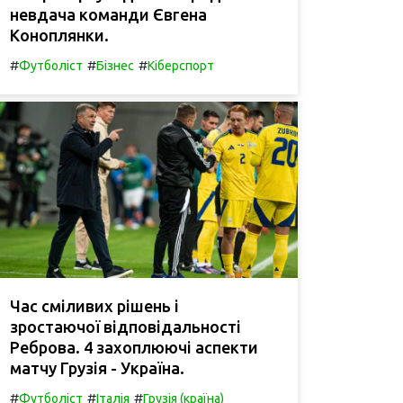
невдача команди Євгена
Коноплянки.
#
#
#
Футболіст
Бізнес
Кіберспорт
Час сміливих рішень і
зростаючої відповідальності
Реброва. 4 захоплюючі аспекти
матчу Грузія - Україна.
#
#
#
Футболіст
Італія
Грузія (країна)