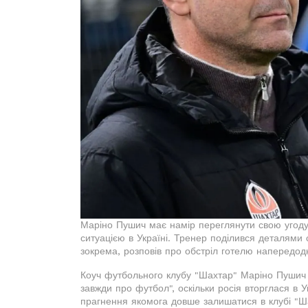
Маріно Пушич має намір переглянути свою угоду 
ситуацією в Україні. Тренер поділився деталями
зокрема, розповів про обстріл готелю напередодн
Коуч футбольного клубу "Шахтар" Маріно Пушич в
завжди про футбол", оскільки росія вторглася в 
прагнення якомога довше залишатися в клубі "Ш