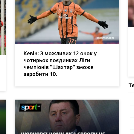
Кевін: З можливих 12 очок у
чотирьох поєдинках Ліги
чемпіонів "Шахтар" зможе
заробити 10.
Т