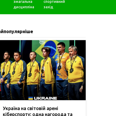
змагальна
спортивний
дисципліна
захід
айпопулярніше
Україна на світовій арені
кіберспорту: одна нагорода та