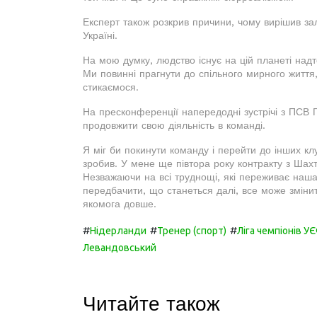
Експерт також розкрив причини, чому вирішив за
Україні.
На мою думку, людство існує на цій планеті над
Ми повинні прагнути до спільного мирного життя,
стикаємося.
На пресконференції напередодні зустрічі з ПСВ
продовжити свою діяльність в команді.
Я міг би покинути команду і перейти до інших кл
зробив. У мене ще півтора року контракту з Шах
Незважаючи на всі труднощі, які переживає наша 
передбачити, що станеться далі, все може зміни
якомога довше.
#
#
#
Нідерланди
Тренер (спорт)
Ліга чемпіонів У
Левандовський
Читайте також