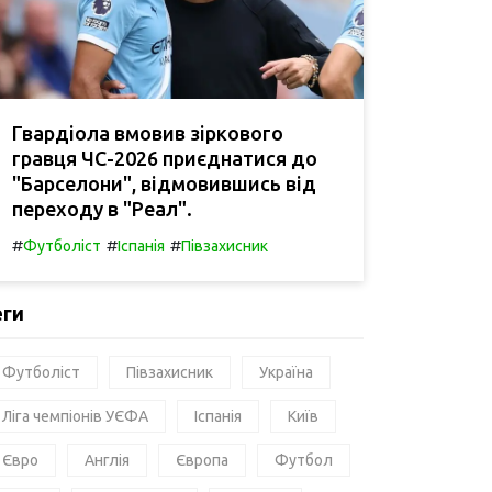
Гвардіола вмовив зіркового
гравця ЧС-2026 приєднатися до
"Барселони", відмовившись від
переходу в "Реал".
#
#
#
Футболіст
Іспанія
Півзахисник
еги
Футболіст
Півзахисник
Україна
Ліга чемпіонів УЄФА
Іспанія
Київ
Євро
Англія
Європа
Футбол