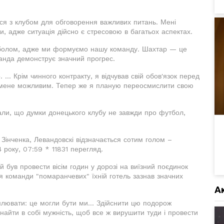
ся з клубом для обговорення важливих питань. Мені
и, адже ситуація дійсно є стресовою в багатьох аспектах.
болом, адже ми формуємо нашу команду. Шахтар — це
манда демонструє значний прогрес.
 ... Крім чинного контракту, я відчував свій обов'язок перед
 мене можливим. Тепер же я планую переосмислити свою
али, що думки донецького клубу не завжди про футбол,
 Зінченка, Левандовскі відзначається сотим голом –
 року, 07:59 * 11831 перегляд.
 був провести вісім годин у дорозі на виїзний поєдинок
тя команди "помаранчевих" їхній готель зазнав значних
А
омлювати: це могли бути ми... Здійснити цю подорож
айти в собі мужність, щоб все ж вирушити туди і провести