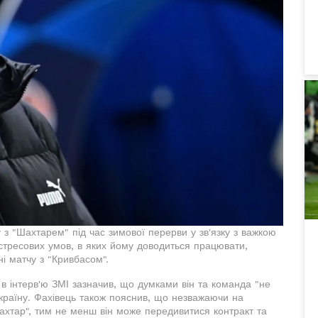
з "Шахтарем" під час зимової перерви у зв'язку з важкою
 стресових умов, в яких йому доводиться працювати,
і матчу з "Кривбасом".
 інтерв'ю ЗМІ зазначив, що думками він та команда "не
Україну. Фахівець також пояснив, що незважаючи на
ахтар", тим не менш він може передивитися контракт та