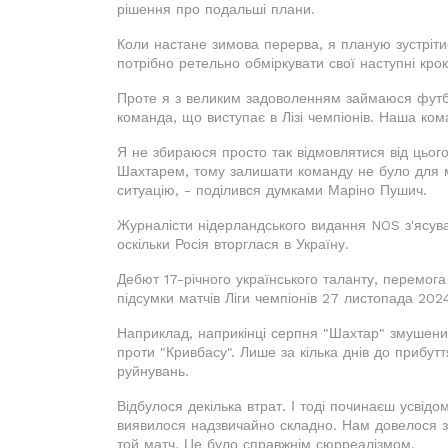
рішення про подальші плани.
Коли настане зимова перерва, я планую зустріти
потрібно ретельно обміркувати свої наступні крок
Проте я з великим задоволенням займаюся фут
команда, що виступає в Лізі чемпіонів. Наша ко
Я не збираюся просто так відмовлятися від цього.
Шахтарем, тому залишати команду не було для
ситуацію, - поділився думками Маріно Пушич.
Журналісти нідерландського видання NOS з'ясув
оскільки Росія вторглася в Україну.
Дебют 17-річного українського таланту, перемога
підсумки матчів Ліги чемпіонів 27 листопада 2024
Наприклад, наприкінці серпня "Шахтар" змушений
проти "Кривбасу". Лише за кілька днів до прибут
руйнувань.
Відбулося декілька втрат. І тоді починаєш усвід
виявилося надзвичайно складно. Нам довелося зн
той матч. Це було справжнім сюрреалізмом.