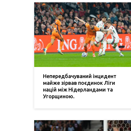
Непередбачуваний інцидент
майже зірвав поєдинок Ліги
націй між Нідерландами та
Угорщиною.