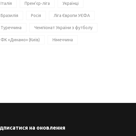
Італія
Прем'єр-ліга
Українці
Бразилія
Росія
Ліга Європи УЄФА
Туреччина
Чемпіонат України з футболу
ФК «Динамо» (Київ)
Німеччина
ідписатися на оновлення