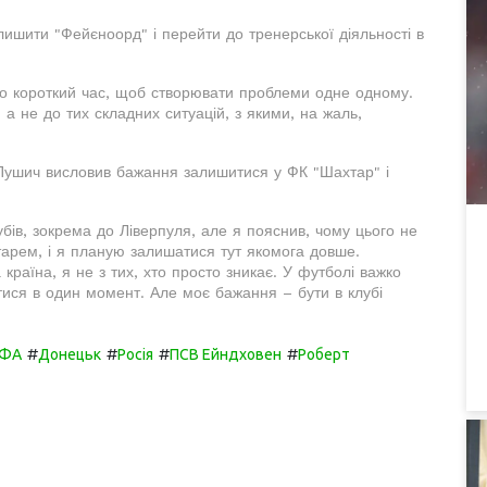
лишити "Фейєноорд" і перейти до тренерської діяльності в
то короткий час, щоб створювати проблеми одне одному.
 а не до тих складних ситуацій, з якими, на жаль,
 Пушич висловив бажання залишитися у ФК "Шахтар" і
убів, зокрема до Ліверпуля, але я пояснив, чому цього не
тарем, і я планую залишатися тут якомога довше.
країна, я не з тих, хто просто зникає. У футболі важко
тися в один момент. Але моє бажання – бути в клубі
#
#
#
#
ЄФА
Донецьк
Росія
ПСВ Ейндховен
Роберт