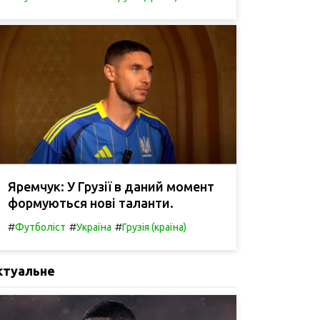
Яремчук: У Грузії в даний момент
формуються нові таланти.
#
#
#
Футболіст
Україна
Грузія (країна)
ктуальне