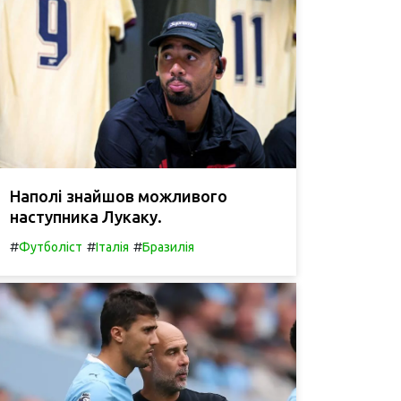
Наполі знайшов можливого
наступника Лукаку.
#
#
#
Футболіст
Італія
Бразилія