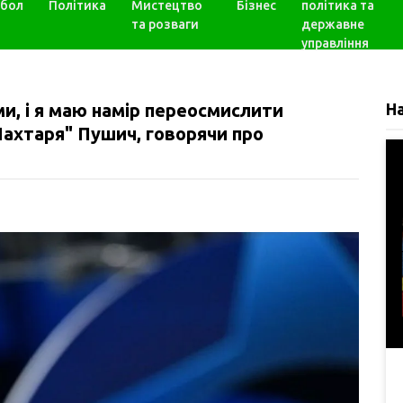
бол
Політика
Мистецтво
Бізнес
політика та
та розваги
державне
управління
ми, і я маю намір переосмислити
Н
Шахтаря" Пушич, говорячи про