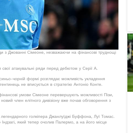
ди з Джованні Сімеоне, незважаючи на фінансові труднощі
и свої атакувальні ряди перед дебютом у Серії А.
 синьо-чорній формі розглядає можливість укладення
гентинець не вписується в стратегію Антоніо Конте.
фінансові умови Сімеоне перевершують можливості Пізи,
е новий член елітного дивізіону вже почав обговорення з
н легендарного голкіпера Джанлуїджі Буффона, Луї Томас.
 Індзагі, який тепер очолив Палермо, а на його місце