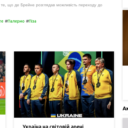
 те, що де Брейне розглядав можливість переходу до
#
#
те
Палермо
Піза
А
Україна на світовій арені