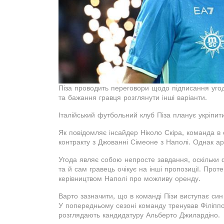
Піза проводить переговори щодо підписання уго
та бажання гравця розглянути інші варіанти.
Італійський футбольний клуб Піза планує укріпит
Як повідомляє інсайдер Ніколо Скіра, команда в
контракту з Джованні Сімеоне з Наполі. Однак ар
Угода являє собою непросте завдання, оскільки 
та й сам гравець очікує на інші пропозиції. Прот
керівництвом Наполі про можливу оренду.
Варто зазначити, що в команді Пізи виступає си
У попередньому сезоні команду тренував Філіппо
розглядають кандидатуру Альберто Джилардіно.