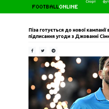
Спорт
фут
FOOTBALL
ONLINE
Піза готується до нової кампанії
підписання угоди з Джованні Сіме