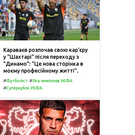
Караваєв розпочав свою кар'єру
у "Шахтарі" після переходу з
"Динамо": "Це нова сторінка в
моєму професійному житті".
#
#
Футболіст
Ліга чемпіонів УЄФА
#
Суперкубок УЄФА