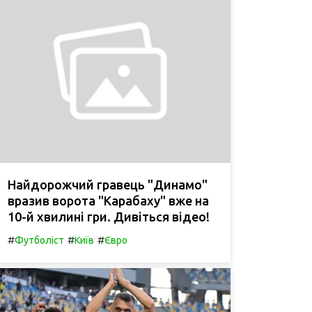
Найдорожчий гравець "Динамо"
вразив ворота "Карабаху" вже на
10-й хвилині гри. Дивіться відео!
#
#
#
Футболіст
Київ
Євро