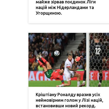
майже зірвав поєдинок Ліги
націй між Нідерландами та
Угорщиною.
Кріштіану Роналду вразив усіх
неймовірним голом у Лізі націй,
встановивши новий рекорд.