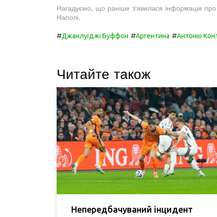
Нагадуємо, що раніше з'явилася інформація про
Наполі.
#
#
#
Джанлуїджі Буффон
Аргентина
Антоніо Кон
Читайте також
Непередбачуваний інцидент