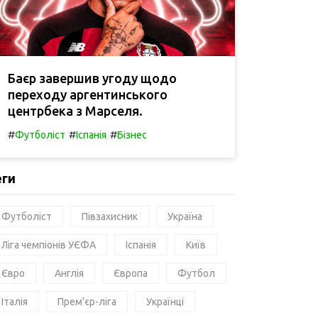
Баєр завершив угоду щодо
переходу аргентинського
центрбека з Марселя.
#
#
#
Футболіст
Іспанія
Бізнес
еги
Футболіст
Півзахисник
Україна
Ліга чемпіонів УЄФА
Іспанія
Київ
Євро
Англія
Європа
Футбол
Італія
Прем'єр-ліга
Українці