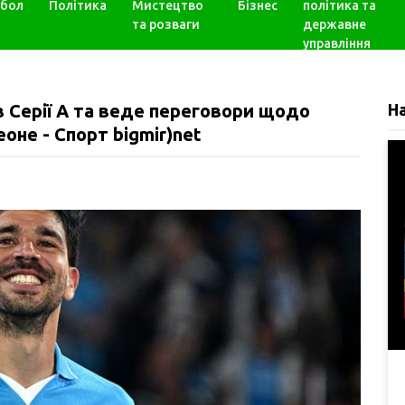
бол
Політика
Мистецтво
Бізнес
політика та
та розваги
державне
управління
 в Серії А та веде переговори щодо
Н
оне - Спорт bigmir)net