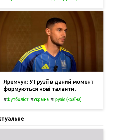
Яремчук: У Грузії в даний момент
формуються нові таланти.
#
#
#
Футболіст
Україна
Грузія (країна)
ктуальне