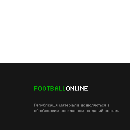
FOOTBALL
ONLINE
Републікація матеріалів дозволяється з
обов'язковим посиланням на даний портал.