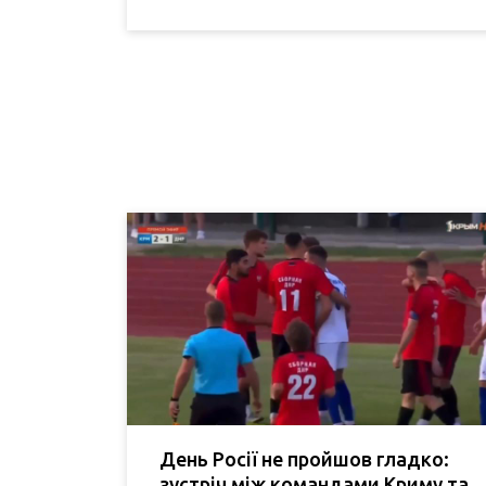
День Росії не пройшов гладко:
зустріч між командами Криму та