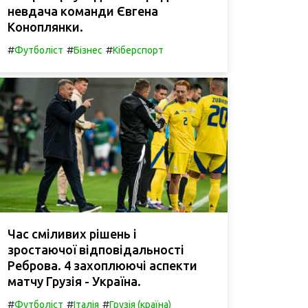
невдача команди Євгена
Коноплянки.
#
#
#
Футболіст
Бізнес
Кіберспорт
Час сміливих рішень і
зростаючої відповідальності
Реброва. 4 захоплюючі аспекти
матчу Грузія - Україна.
#
#
#
Футболіст
Італія
Грузія (країна)