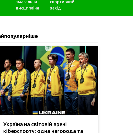
змагальна
спортивний
дисципліна
захід
айпопулярніше
Україна на світовій арені
кіберспорту: одна нагорода та