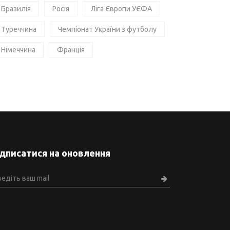
Бразилія
Росія
Ліга Європи УЄФА
Туреччина
Чемпіонат України з футболу
Німеччина
Франція
ідписатися на оновлення