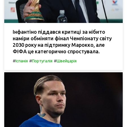
Інфантіно піддався критиці за нібито
наміри обміняти фінал Чемпіонату світу
2030 року на підтримку Марокко, але
ФІФА це категорично спростувала.
#
#
#
Іспанія
Португалія
Швейцарія