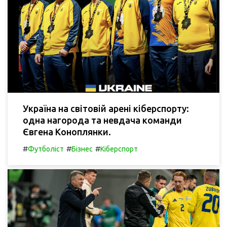
Україна на світовій арені кіберспорту:
одна нагорода та невдача команди
Євгена Коноплянки.
#
#
#
Футболіст
Бізнес
Кіберспорт