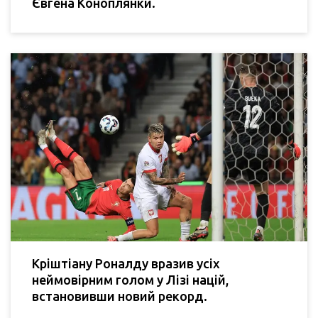
Євгена Коноплянки.
Кріштіану Роналду вразив усіх
неймовірним голом у Лізі націй,
встановивши новий рекорд.