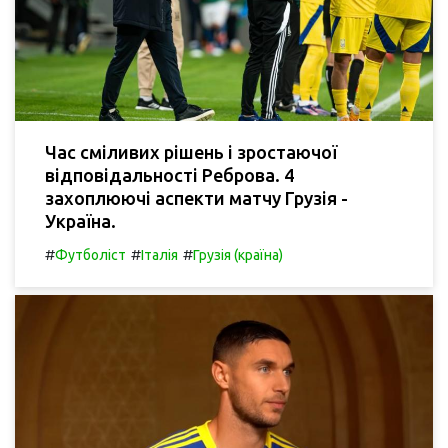
Час сміливих рішень і зростаючої
відповідальності Реброва. 4
захоплюючі аспекти матчу Грузія -
Україна.
#
#
#
Футболіст
Італія
Грузія (країна)