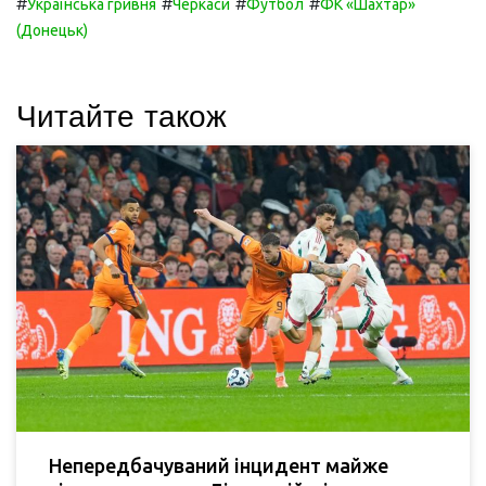
#
#
#
#
Українська гривня
Черкаси
Футбол
ФК «Шахтар»
(Донецьк)
Читайте також
Непередбачуваний інцидент майже