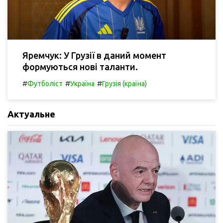
Яремчук: У Грузії в даний момент
формуються нові таланти.
#
#
#
Футболіст
Україна
Грузія (країна)
Актуальне