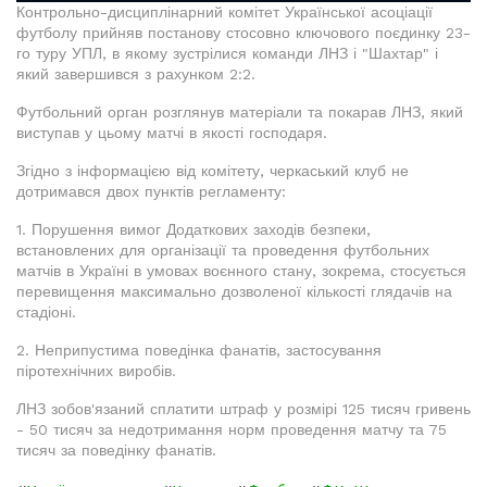
Контрольно-дисциплінарний комітет Української асоціації
футболу прийняв постанову стосовно ключового поєдинку 23-
го туру УПЛ, в якому зустрілися команди ЛНЗ і "Шахтар" і
який завершився з рахунком 2:2.
Футбольний орган розглянув матеріали та покарав ЛНЗ, який
виступав у цьому матчі в якості господаря.
Згідно з інформацією від комітету, черкаський клуб не
дотримався двох пунктів регламенту:
1. Порушення вимог Додаткових заходів безпеки,
встановлених для організації та проведення футбольних
матчів в Україні в умовах воєнного стану, зокрема, стосується
перевищення максимально дозволеної кількості глядачів на
стадіоні.
2. Неприпустима поведінка фанатів, застосування
піротехнічних виробів.
ЛНЗ зобов'язаний сплатити штраф у розмірі 125 тисяч гривень
- 50 тисяч за недотримання норм проведення матчу та 75
тисяч за поведінку фанатів.