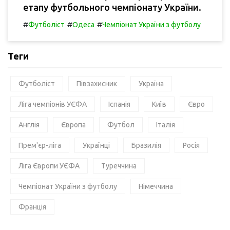
етапу футбольного чемпіонату України.
#
#
#
Футболіст
Одеса
Чемпіонат України з футболу
Теги
Футболіст
Півзахисник
Україна
Ліга чемпіонів УЄФА
Іспанія
Київ
Євро
Англія
Європа
Футбол
Італія
Прем'єр-ліга
Українці
Бразилія
Росія
Ліга Європи УЄФА
Туреччина
Чемпіонат України з футболу
Німеччина
Франція