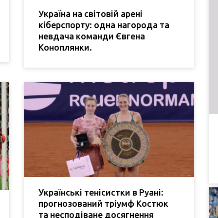
Україна на світовій арені
кіберспорту: одна нагорода та
невдача команди Євгена
Коноплянки.
Українські тенісистки в Руані:
прогнозований тріумф Костюк
та несподіване досягнення