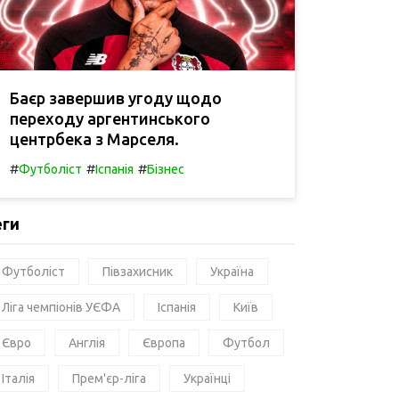
Баєр завершив угоду щодо
переходу аргентинського
центрбека з Марселя.
#
#
#
Футболіст
Іспанія
Бізнес
еги
Футболіст
Півзахисник
Україна
Ліга чемпіонів УЄФА
Іспанія
Київ
Євро
Англія
Європа
Футбол
Італія
Прем'єр-ліга
Українці