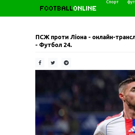
Спорт
фут
FOOTBALL
ONLINE
ПСЖ проти Ліона - онлайн-трансля
- Футбол 24.