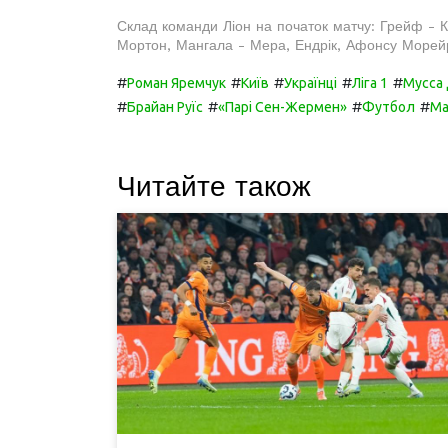
Склад команди Ліон на початок матчу: Грейф - К
Мортон, Мангала - Мера, Ендрік, Афонсу Морей
#
#
#
#
#
Роман Яремчук
Київ
Українці
Ліга 1
Мусса 
#
#
#
#
Брайан Руїс
«Парі Сен-Жермен»
Футбол
Ма
Читайте також