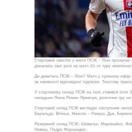
Стартовий свисток у матчі ПСЖ - Ліон пролунає 
дізнались свої ролі на матч 30-го туру чемпіона
Де дивитись ПСЖ - Ліон? Матч у прямому ефір
за наявності відповідної підписки. Текстову транс
У стартовому складі ПСЖ на полі з'явився Ілля 
нападник Ліона Роман Яремчук, розпочне гру на 
Стартовий склад ПСЖ виглядає наступним чином:
Беральдо, Вітінья, Меюлю - Рамуш, Дуе, Баркол
Резервний склад ПСЖ: Шевальє, Маркіньйос, Фабі
Невеш, Педро Фернандес.