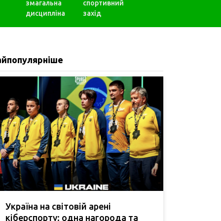
змагальна
спортивний
дисципліна
захід
айпопулярніше
Україна на світовій арені
кіберспорту: одна нагорода та