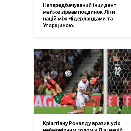
Непередбачуваний інцидент
майже зірвав поєдинок Ліги
націй між Нідерландами та
Угорщиною.
Кріштіану Роналду вразив усіх
неймовірним голом у Лізі націй,