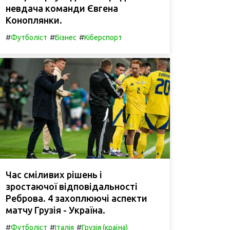
невдача команди Євгена
Коноплянки.
#
#
#
Футболіст
Бізнес
Кіберспорт
Час сміливих рішень і
зростаючої відповідальності
Реброва. 4 захоплюючі аспекти
матчу Грузія - Україна.
#
#
#
Футболіст
Італія
Грузія (країна)