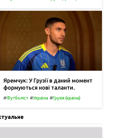
Яремчук: У Грузії в даний момент
формуються нові таланти.
#
#
#
Футболіст
Україна
Грузія (країна)
ктуальне