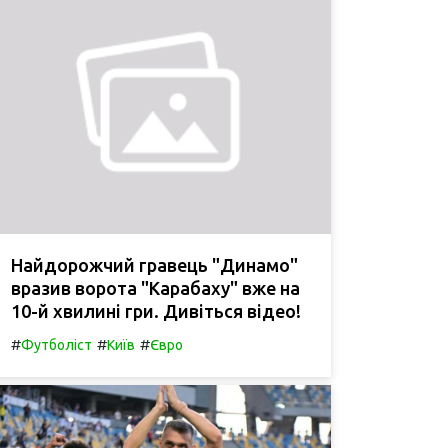
Найдорожчий гравець "Динамо"
вразив ворота "Карабаху" вже на
10-й хвилині гри. Дивіться відео!
#
#
#
Футболіст
Київ
Євро