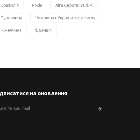
Бразилія
Росія
Ліга Європи УЄФА
Туреччина
Чемпіонат України з футболу
Німеччина
Франція
ідписатися на оновлення