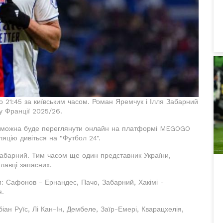
о 21:45 за київським часом. Роман Яремчук і Ілля Забарний
ту Франції 2025/26.
і можна буде переглянути онлайн на платформі MEGOGO
ляцію дивіться на "Футбол 24".
Забарний. Тим часом ще один представник України,
лавці запасних.
 Сафонов - Ернандес, Пачо, Забарний, Хакімі -
я.
ан Руїс, Лі Кан-Ін, Дембеле, Заїр-Емері, Кварацхелія,