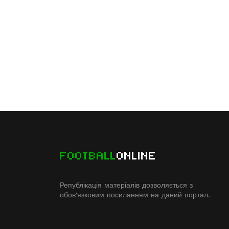
FOOTBALL
ONLINE
Републікація матеріалів дозволяється з
обов'язковим посиланням на даний портал.