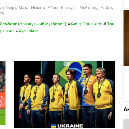
люйверт, Мата, Ніакате, Абнер Вінісіус - Мейтленд-Найлз,
ра.
#
#
Дембеле (французький футболіст)
Хав'єр Ернандес
Ліон
#
ркіньос
Хуан Мата
А