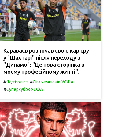
Караваєв розпочав свою кар'єру
у "Шахтарі" після переходу з
"Динамо": "Це нова сторінка в
моєму професійному житті".
#
#
Футболіст
Ліга чемпіонів УЄФА
#
Суперкубок УЄФА