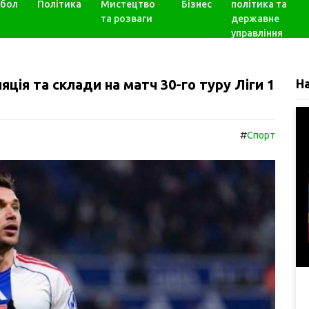
бол
Політика
Мистецтво
Бізнес
політика та
та розваги
державне
управління
ція та склади на матч 30-го туру Ліги 1
Н
#
Спорт