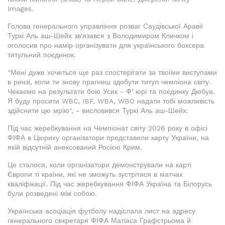
Images.
Голова генерального управління розваг Саудівської Аравії
Туркі Аль аш-Шейх зв'язався з Володимиром Кличком і
оголосив про намір організувати для українського боксера
титульний поєдинок.
"Мені дуже хочеться ще раз спостерігати за твоїми виступами
в ринзі, коли ти знову прагнеш здобути титул чемпіона світу.
Чекаємо на результати бою Усик - Фʼюрі та поєдинку Дюбуа.
Я буду просити WBC, IBF, WBA, WBO надати тобі можливість
здійснити цю мрію", - висловився Туркі Аль аш-Шейх.
Під час жеребкування на Чемпіонат світу 2026 року в офісі
ФІФА в Цюриху організатори представили карту України, на
якій відсутній анексований Росією Крим.
Це сталося, коли організатори демонстрували на карті
Європи ті країни, які не зможуть зустрітися в матчах
кваліфікації. Під час жеребкування ФІФА Україна та Білорусь
були розведені між собою.
Українська асоціація футболу надіслала лист на адресу
генерального секретаря ФІФА Матіаса Графстрьома й