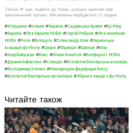
Тайсон Фʼюрі, подібно до Усика, успішно закінчив свій
тренувальний процес. Бій-реванш відбудеться 21 грудня.
#
#
#
#
#
Угорщина
Іспанія
Україна
Саудівська Аравія
Ер-Ріяд
#
#
#
#
Європа
Ліга Європи УЄФА
Сергій Ребров
Ліга чемпіонів
#
#
#
#
УЄФА
Росія
Білорусь
Олександр Усик
Українська
#
#
#
#
асоціація футболу
Цюріх
Франція
Швеція
Кіпр
#
#
#
#
Азербайджан
Бокс
Юхим Конопля
Коефіцієнт УЄФА
#
#
#
Джанні Інфантіно
Ісландія
Всесвітня боксерська асоціація
#
#
Володимир Кличко
Міжнародна федерація боксу
#
#
Всесвітня боксерська організація
Збірна Ісландії з футболу
Читайте також