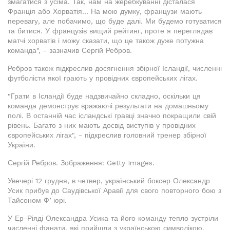
змагатися з усіма. Так, нам на жеребкуванні дісталася
Франція або Хорватія... На мою думку, французи мають
перевагу, але побачимо, що буде далі. Ми будемо готуватися
та битися. У французів вищий рейтинг, проте я переглядав
матчі хорватів і можу сказати, що це також дуже потужна
команда", - зазначив Сергій Ребров.
Ребров також підкреслив досягнення збірної Ісландії, численні
футболісти якої грають у провідних європейських лігах.
"Грати в Ісландії буде надзвичайно складно, оскільки ця
команда демонструє вражаючі результати на домашньому
полі. В останній час ісландські гравці значно покращили свій
рівень. Багато з них мають досвід виступів у провідних
європейських лігах", - підкреслив головний тренер збірної
України.
Сергій Ребров. Зображення: Getty Images.
Увечері 12 грудня, в четвер, український боксер Олександр
Усик прибув до Саудівської Аравії для свого повторного бою з
Тайсоном Фʼюрі.
У Ер-Ріяді Олександра Усика та його команду тепло зустріли
численні фанати, які прийшли з українською символікою.