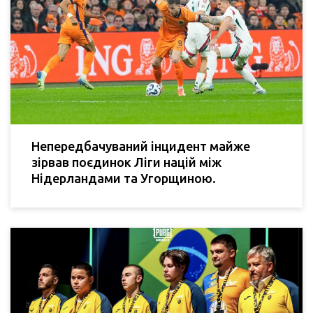
Непередбачуваний інцидент майже
зірвав поєдинок Ліги націй між
Нідерландами та Угорщиною.