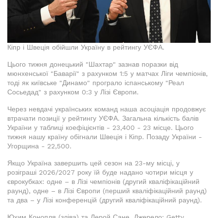
Кіпр і Швеція обійшли Україну в рейтингу УЄФА.
Цього тижня донецький "Шахтар" зазнав поразки від
мюнхенської "Баварії" з рахунком 1:5 у матчах Ліги чемпіонів,
тоді як київське "Динамо" програло іспанському "Реал
Сосьедад" з рахунком 0:3 у Лізі Європи.
Через невдачі українських команд наша асоціація продовжує
втрачати позиції у рейтингу УЄФА. Загальна кількість балів
України у таблиці коефіцієнтів - 23,400 - 23 місце. Цього
тижня нашу країну обігнали Швеція і Кіпр. Позаду України -
Угорщина - 22,500.
Якщо Україна завершить цей сезон на 23-му місці, у
розіграші 2026/2027 року їй буде надано чотири місця у
єврокубках: одне – в Лізі чемпіонів (другий кваліфікаційний
раунд), одне – в Лізі Європи (перший кваліфікаційний раунд)
та два – у Лізі конференцій (другий кваліфікаційний раунд).
Юхим Конопля (зліва) та Лерой Сане. Джерело: Getty