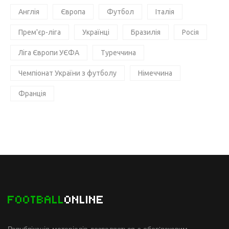
Англія
Європа
Футбол
Італія
Прем'єр-ліга
Українці
Бразилія
Росія
Ліга Європи УЄФА
Туреччина
Чемпіонат України з футболу
Німеччина
Франція
FOOTBALL
ONLINE
Републікація матеріалів дозволяється з обов'язковим