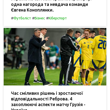
одна нагорода та невдача команди
Євгена Коноплянки.
#
#
#
Футболіст
Бізнес
Кіберспорт
Час сміливих рішень і зростаючої
відповідальності Реброва. 4
захоплюючі аспекти матчу Грузія -
Україна.