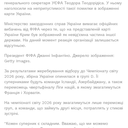
генерального секретаря УЄФА Теодора Теодорідіса. У ньому
наголосили на неприпустимості такої помилки в зображенні
карти України.
Міністерство закордонних справ України вимагає офіційних
вибачень від ФІФА через те, що на представленій карті
України Крим був зображений як невід'ємна частина іншої
держави. На даний момент реакція організації залишається
відсутньою.
Президент ФІФА Джанні Інфантіно. Джерело зображення:
Getty Images.
За результатами жеребкування відбору до Чемпіонату світу
2026 року, збірна України опинилася в групі D. Її
суперниками будуть команди Ісландії, Азербайджану, а також
переможець чвертьфіналу Ліги націй, в якому змагатимуться
Франція і Хорватія.
На чемпіонаті світу 2026 року змагатимуться лише переможці
груп, а команди, що займуть другі місця, потраплять у стикові
зустрічі.
"Кожен суперник є складним. Вважаю, що ми можемо