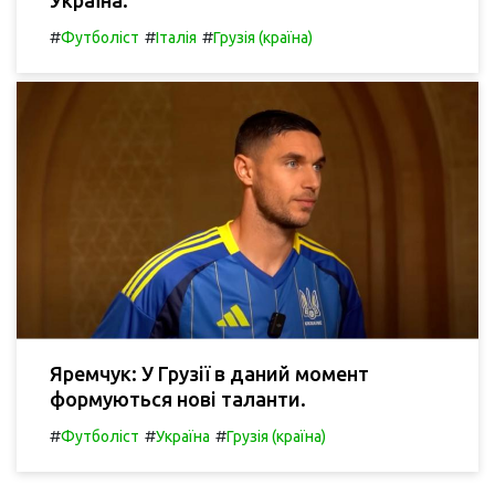
#
#
#
Футболіст
Італія
Грузія (країна)
Яремчук: У Грузії в даний момент
формуються нові таланти.
#
#
#
Футболіст
Україна
Грузія (країна)