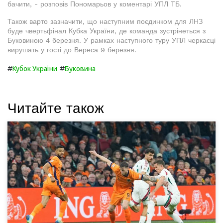
бачити, - розповів Пономарьов у коментарі УПЛ ТБ.
Також варто зазначити, що наступним поєдинком для ЛНЗ
буде чвертьфінал Кубка України, де команда зустрінеться з
Буковиною 4 березня. У рамках наступного туру УПЛ черкасці
вирушать у гості до Вереса 9 березня.
#
#
Кубок України
Буковина
Читайте також