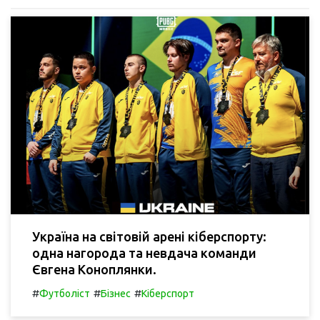
Україна на світовій арені кіберспорту:
одна нагорода та невдача команди
Євгена Коноплянки.
#
#
#
Футболіст
Бізнес
Кіберспорт