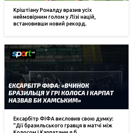
Кріштіану Роналду вразив усіх
неймовірним голом у Лізі націй,
встановивши новий рекорд.
Ексарбітр ФІФА висловив свою думку:
"Дії бразильського гравця в матчі між
Колосом і Карпатами я б