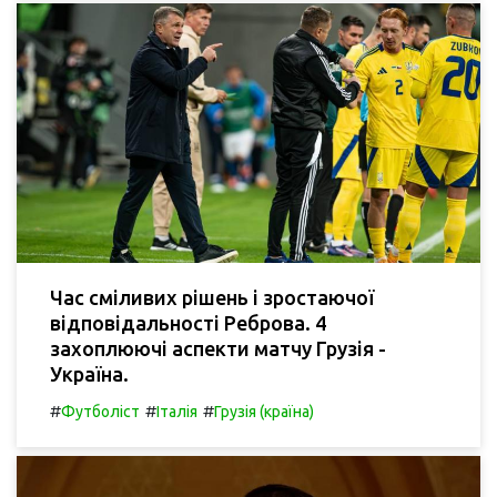
Час сміливих рішень і зростаючої
відповідальності Реброва. 4
захоплюючі аспекти матчу Грузія -
Україна.
#
#
#
Футболіст
Італія
Грузія (країна)