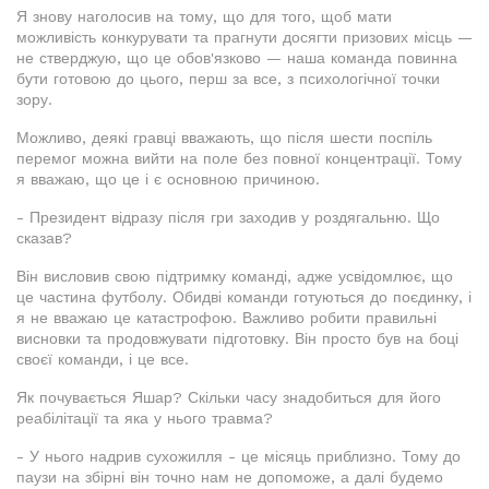
Я знову наголосив на тому, що для того, щоб мати
можливість конкурувати та прагнути досягти призових місць —
не стверджую, що це обов'язково — наша команда повинна
бути готовою до цього, перш за все, з психологічної точки
зору.
Можливо, деякі гравці вважають, що після шести поспіль
перемог можна вийти на поле без повної концентрації. Тому
я вважаю, що це і є основною причиною.
- Президент відразу після гри заходив у роздягальню. Що
сказав?
Він висловив свою підтримку команді, адже усвідомлює, що
це частина футболу. Обидві команди готуються до поєдинку, і
я не вважаю це катастрофою. Важливо робити правильні
висновки та продовжувати підготовку. Він просто був на боці
своєї команди, і це все.
Як почувається Яшар? Скільки часу знадобиться для його
реабілітації та яка у нього травма?
- У нього надрив сухожилля - це місяць приблизно. Тому до
паузи на збірні він точно нам не допоможе, а далі будемо