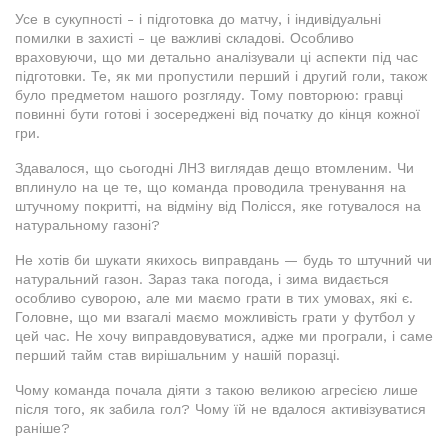
Усе в сукупності - і підготовка до матчу, і індивідуальні
помилки в захисті - це важливі складові. Особливо
враховуючи, що ми детально аналізували ці аспекти під час
підготовки. Те, як ми пропустили перший і другий голи, також
було предметом нашого розгляду. Тому повторюю: гравці
повинні бути готові і зосереджені від початку до кінця кожної
гри.
Здавалося, що сьогодні ЛНЗ виглядав дещо втомленим. Чи
вплинуло на це те, що команда проводила тренування на
штучному покритті, на відміну від Полісся, яке готувалося на
натуральному газоні?
Не хотів би шукати якихось виправдань — будь то штучний чи
натуральний газон. Зараз така погода, і зима видається
особливо суворою, але ми маємо грати в тих умовах, які є.
Головне, що ми взагалі маємо можливість грати у футбол у
цей час. Не хочу виправдовуватися, адже ми програли, і саме
перший тайм став вирішальним у нашій поразці.
Чому команда почала діяти з такою великою агресією лише
після того, як забила гол? Чому їй не вдалося активізуватися
раніше?