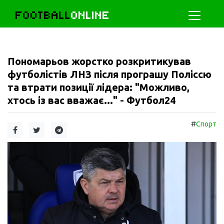
FOOTBALL
ONLINE
Пономарьов жорстко розкритикував
футболістів ЛНЗ після програшу Поліссю
та втрати позиції лідера: "Можливо,
хтось із вас вважає..." - Футбол24
#
Спорт