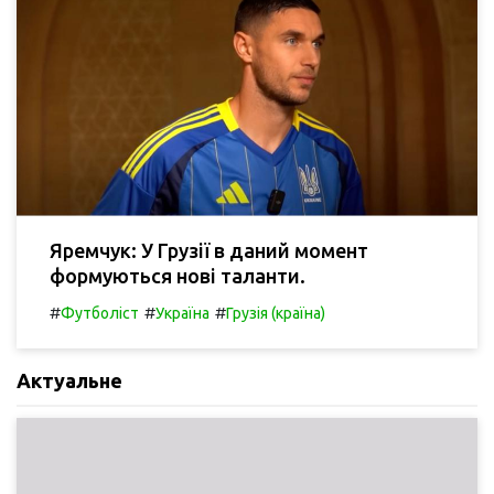
Яремчук: У Грузії в даний момент
формуються нові таланти.
#
#
#
Футболіст
Україна
Грузія (країна)
Актуальне