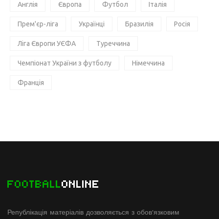
Англія
Європа
Футбол
Італія
Прем'єр-ліга
Українці
Бразилія
Росія
Ліга Європи УЄФА
Туреччина
Чемпіонат України з футболу
Німеччина
Франція
FOOTBALL
ONLINE
Републікація матеріалів дозволяється з обов'язковим