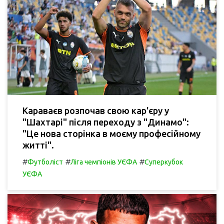
Караваєв розпочав свою кар'єру у
"Шахтарі" після переходу з "Динамо":
"Це нова сторінка в моєму професійному
житті".
#
#
#
Футболіст
Ліга чемпіонів УЄФА
Суперкубок
УЄФА