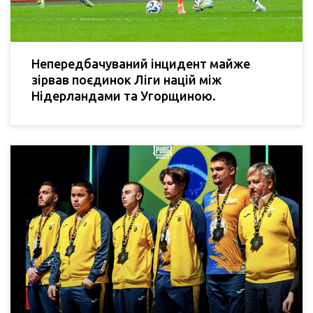
Непередбачуваний інцидент майже
зірвав поєдинок Ліги націй між
Нідерландами та Угорщиною.