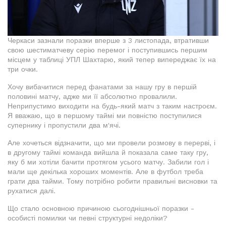
Черкаси зазнали поразки вперше з 3 листопада, втративши
свою шестиматчеву серію перемог і поступившись першим
місцем у таблиці УПЛ Шахтарю, який тепер випереджає їх на
три очки.
Хочу вибачитися перед фанатами за нашу гру в першій
половині матчу, адже ми її абсолютно провалили.
Неприпустимо виходити на будь-який матч з таким настроєм.
Я вважаю, що в першому таймі ми повністю поступилися
супернику і пропустили два м'ячі.
Але хочеться відзначити, що ми провели розмову в перерві, і
в другому таймі команда вийшла й показала саме таку гру,
яку б ми хотіли бачити протягом усього матчу. Забили гол і
мали ще декілька хороших моментів. Але в футбол треба
грати два тайми. Тому потрібно робити правильні висновки та
рухатися далі.
Що стало основною причиною сьогоднішньої поразки -
особисті помилки чи певні структурні недоліки?