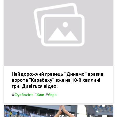
Найдорожчий гравець "Динамо" вразив
ворота "Карабаху" вже на 10-й хвилині
гри. Дивіться відео!
#
#
#
Футболіст
Київ
Євро