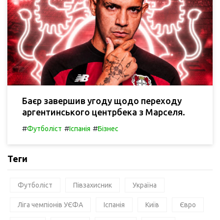
Баєр завершив угоду щодо переходу
аргентинського центрбека з Марселя.
#
#
#
Футболіст
Іспанія
Бізнес
Теги
Футболіст
Півзахисник
Україна
Ліга чемпіонів УЄФА
Іспанія
Київ
Євро