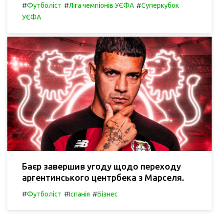
#
#
#
Футболіст
Ліга чемпіонів УЄФА
Суперкубок
УЄФА
Баєр завершив угоду щодо переходу
аргентинського центрбека з Марселя.
#
#
#
Футболіст
Іспанія
Бізнес