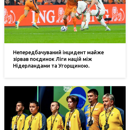
Непередбачуваний інцидент майже
зірвав поєдинок Ліги націй між
Нідерландами та Угорщиною.