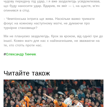
чудову передачу під удар, і я вже заздалегідь усвідомлював,
що буду наносити удар. Вдарив, як зміг — і, на щастя, м'яч
опинився в сітці.
- Чемпіонська інтрига ще жива. Наскільки важко тримати
фокус на кожному наступному матчі, не думаючи про
турнірне становище?
Ми не плануємо заздалегідь. Крок за кроком, від однієї гри до
іншої. Кожен матч для нас є найзначнішим, не зважаючи на
те, хто стоїть проти нас.
#
Олександр Тимчик
Читайте також