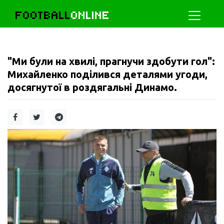
FOOTBALL
ONLINE
"Ми були на хвилі, прагнучи здобути гол":
Михайленко поділився деталями угоди,
досягнутої в роздягальні Динамо.