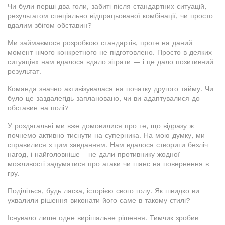
Чи були перші два голи, забиті після стандартних ситуацій,
результатом спеціально відпрацьованої комбінації, чи просто
вдалим збігом обставин?
Ми займаємося розробкою стандартів, проте на даний
момент нічого конкретного не підготовлено. Просто в деяких
ситуаціях нам вдалося вдало зіграти — і це дало позитивний
результат.
Команда значно активізувалася на початку другого тайму. Чи
було це заздалегідь заплановано, чи ви адаптувалися до
обставин на полі?
У роздягальні ми вже домовилися про те, що відразу ж
почнемо активно тиснути на суперника. На мою думку, ми
справилися з цим завданням. Нам вдалося створити безліч
нагод, і найголовніше - не дали противнику жодної
можливості задуматися про атаки чи шанс на повернення в
гру.
Поділіться, будь ласка, історією свого голу. Як швидко ви
ухвалили рішення виконати його саме в такому стилі?
Існувало лише одне вирішальне рішення. Тимчик зробив