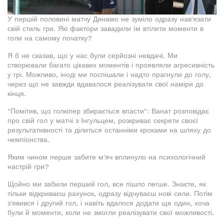
У першій половині матчу Динамо не зуміло одразу нав'язати
свій стиль гри. Які фактори завадили їм втілити моменти в
голи на самому початку?
Я б не сказав, що у нас були серйозні невдачі. Ми
створювали багато цікавих моментів і проявляли агресивність
у грі. Можливо, іноді ми поспішали і надто прагнули до голу,
через що не завжди вдавалося реалізувати свої наміри до
кінця.
"Помітив, що голкіпер збирається впасти": Ванат розповідає
про свій гол у матчі з Інгульцем, розкриває секрети своєї
результативності та ділиться останніми кроками на шляху до
чемпіонства.
Яким чином перше забите м'яч вплинуло на психологічний
настрій гри?
Щойно ми забили перший гол, все пішло легше. Знаєте, як
тільки відкриваєш рахунок, одразу відчуваєш нові сили. Потім
з'явився і другий гол, і навіть вдалося додати ще один, хоча
були й моменти, коли не змогли реалізувати свої можливості.