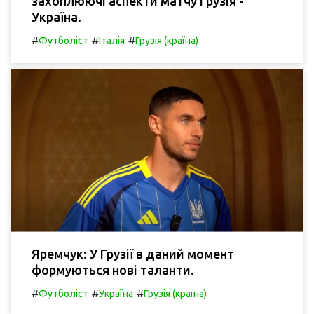
захоплюючі аспекти матчу Грузія -
Україна.
#
#
#
Футболіст
Італія
Грузія (країна)
Яремчук: У Грузії в даний момент
формуються нові таланти.
#
#
#
Футболіст
Україна
Грузія (країна)