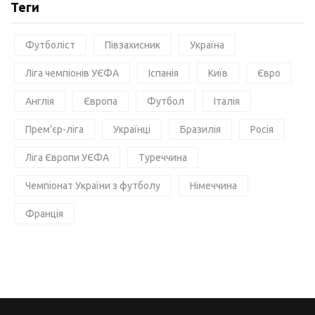
Теги
Футболіст
Півзахисник
Україна
Ліга чемпіонів УЄФА
Іспанія
Київ
Євро
Англія
Європа
Футбол
Італія
Прем'єр-ліга
Українці
Бразилія
Росія
Ліга Європи УЄФА
Туреччина
Чемпіонат України з футболу
Німеччина
Франція