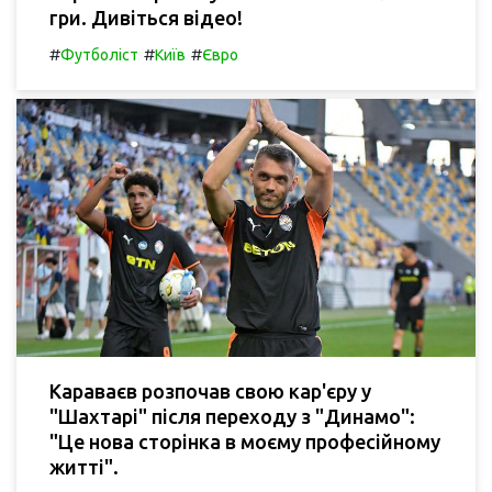
гри. Дивіться відео!
#
#
#
Футболіст
Київ
Євро
Караваєв розпочав свою кар'єру у
"Шахтарі" після переходу з "Динамо":
"Це нова сторінка в моєму професійному
житті".