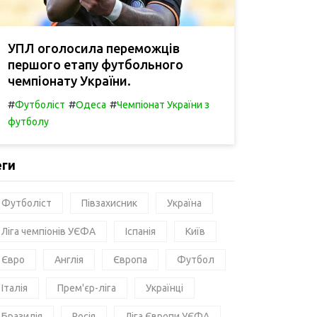
УПЛ оголосила переможців
першого етапу футбольного
чемпіонату України.
#
#
#
Футболіст
Одеса
Чемпіонат України з
футболу
еги
Футболіст
Півзахисник
Україна
Ліга чемпіонів УЄФА
Іспанія
Київ
Євро
Англія
Європа
Футбол
Італія
Прем'єр-ліга
Українці
Бразилія
Росія
Ліга Європи УЄФА