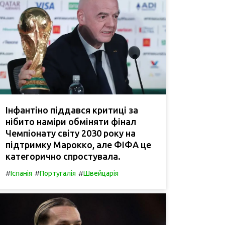
Інфантіно піддався критиці за
нібито наміри обміняти фінал
Чемпіонату світу 2030 року на
підтримку Марокко, але ФІФА це
категорично спростувала.
#
#
#
Іспанія
Португалія
Швейцарія