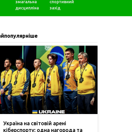
змагальна
спортивний
дисципліна
захід
айпопулярніше
Україна на світовій арені
кіберспорту: одна нагорода та