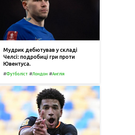
Мудрик дебютував у складі
Челсі: подробиці гри проти
Ювентуса.
#
#
#
Футболіст
Лондон
Англія