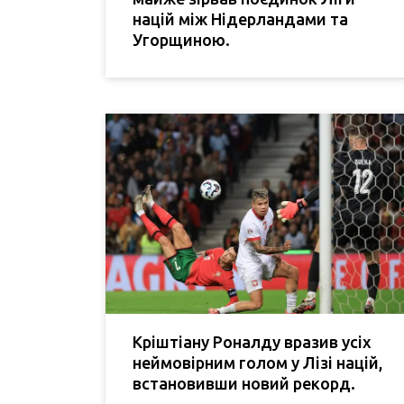
націй між Нідерландами та
Угорщиною.
Кріштіану Роналду вразив усіх
неймовірним голом у Лізі націй,
встановивши новий рекорд.