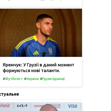
Яремчук: У Грузії в даний момент
формуються нові таланти.
#
#
#
Футболіст
Україна
Грузія (країна)
ктуальне