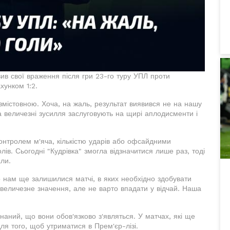
в свої враження після гри 23-го туру УПЛ проти
хунком 1:2.
містовною. Хоча, на жаль, результат виявився не на нашу
та величезні зусилля заслуговують на щирі аплодисменти і
онтролем м'яча, кількістю ударів або офсайдними
ів. Сьогодні "Кудрівка" змогла відзначитися лише раз, тоді
али.
о нам ще залишилися матчі, в яких необхідно здобувати
величезне значення, але не варто впадати у відчай. Наша
наний, що вони обов'язково з'являться. У матчах, які ще
для того, щоб утриматися в Прем'єр-лізі.