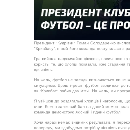
Президент "Кудрівки" Роман Солодаренко вислови
"Кривбасу", в якій його команда поступилася з ра
Гра вийшла надзвичайно цікавою, насиченою та з
користь, те, що хлопці показали, їхнє старання 
вдячність.
На жаль, футбол не завжди визначається лише к
ситуаціями. Врешті-решт, футбол зводиться до гол
як "Кривбас" забив два м'ячі. На жаль, ми прогр
Я увійшов до роздягальні хлопців і наголосив, щ
очки. Кожен заліковий бал на даний момент має 
команда демонструє якісний і гідний футбол.
Хоча наразі немає видимих результатів, я переко
попереду, ми здобудемо потрібну кількість очок 