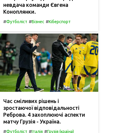
невдача команди Євгена
Коноплянки.
#
#
#
Футболіст
Бізнес
Кіберспорт
Час сміливих рішень і
зростаючої відповідальності
Реброва. 4 захоплюючі аспекти
матчу Грузія - Україна.
#
#
#
Футболіст
Італія
Грузія (країна)