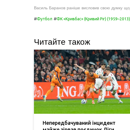
Василь Баранов раніше висловив свою думку щодо
#
#
Футбол
ФК «Кривбас» (Кривий Ріг) (1959–2013)
Читайте також
Непередбачуваний інцидент
майже зірвав поєдинок Ліги