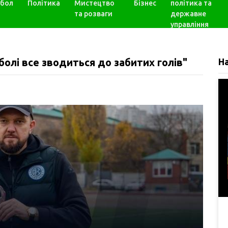
бол
Політика
Мистецтво
Бізнес
політика та
та розваги
державне
управління
олі все зводиться до забитих голів"
Н