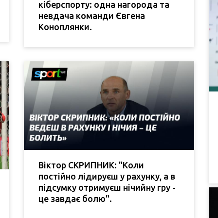
кіберспорту: одна нагорода та
невдача команди Євгена
Коноплянки.
Віктор СКРИПНИК: "Коли
постійно лідируєш у рахунку, а в
підсумку отримуєш нічийну гру -
це завдає болю".