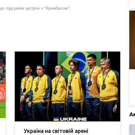
 підсумків зустрічі з "Кривбасом".
А
Україна на світовій арені