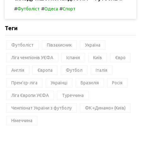
#
#
#
Футболіст
Одеса
Спорт
Теги
Футболіст
Півзахисник
Україна
Ліга чемпіонів УЄФА
Іспанія
Київ
Євро
Англія
Європа
Футбол
Італія
Прем'єр-ліга
Українці
Бразилія
Росія
Ліга Європи УЄФА
Туреччина
Чемпіонат України з футболу
ФК «Динамо» (Київ)
Німеччина