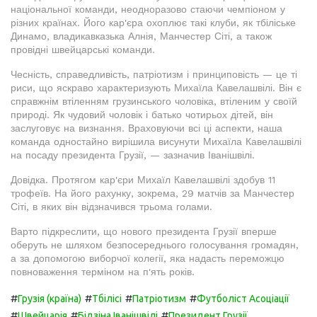
національної команди, неодноразово стаючи чемпіоном у
різних країнах. Його кар'єра охоплює такі клуби, як тбіліське
Динамо, владикавказька Алнія, Манчестер Сіті, а також
провідні швейцарські команди.
Чесність, справедливість, патріотизм і принциповість — це ті
риси, що яскраво характеризують Михаїла Кавелашвілі. Він є
справжнім втіленням грузинського чоловіка, втіленим у своїй
природі. Як чудовий чоловік і батько чотирьох дітей, він
заслуговує на визнання. Враховуючи всі ці аспекти, наша
команда одностайно вирішила висунути Михаїла Кавелашвілі
на посаду президента Грузії, — зазначив Іванішвілі.
Довідка. Протягом кар'єри Михаїл Кавелашвілі здобув 11
трофеїв. На його рахунку, зокрема, 29 матчів за Манчестер
Сіті, в яких він відзначився трьома голами.
Варто підкреслити, що нового президента Грузії вперше
оберуть не шляхом безпосереднього голосування громадян,
а за допомогою виборчої колегії, яка надасть переможцю
повноваження терміном на п'ять років.
#
#
#
#
Грузія (країна)
Тбілісі
Патріотизм
Футболіст Асоціації
#
#
#
Швейцарія
Бідзіна Іванішвілі
Президент Грузії