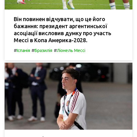
Він повинен відчувати, що це його
бажання: президент аргентинської
асоціації висловив думку про участь
Мессі в Копа Америка-2028.
#
#
#
Іспанія
Бразилія
Ліонель Мессі