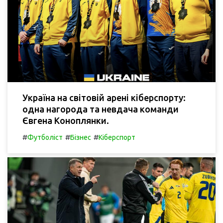
Україна на світовій арені кіберспорту:
одна нагорода та невдача команди
Євгена Коноплянки.
#
#
#
Футболіст
Бізнес
Кіберспорт