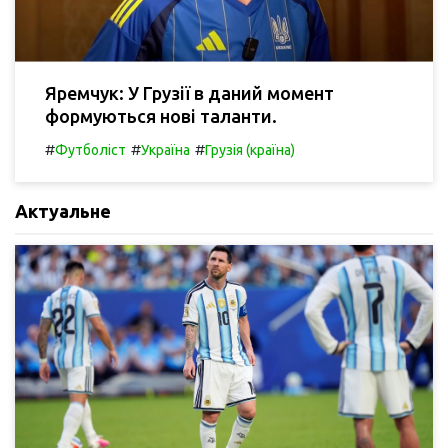
Яремчук: У Грузії в даний момент
формуються нові таланти.
#
#
#
Футболіст
Україна
Грузія (країна)
Актуальне