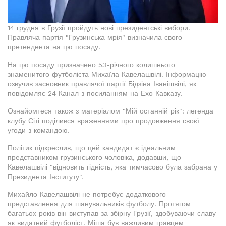
14 грудня в Грузії пройдуть нові президентські вибори.
Правляча партія "Грузинська мрія" визначила свого
претендента на цю посаду.
На цю посаду призначено 53-річного колишнього
знаменитого футболіста Михаїла Кавелашвілі. Інформацію
озвучив засновник правлячої партії Бідзіна Іванішвілі, як
повідомляє 24 Канал з посиланням на Ехо Кавказу.
Ознайомтеся також з матеріалом "Мій останній рік": легенда
клубу Сіті поділився враженнями про продовження своєї
угоди з командою.
Політик підкреслив, що цей кандидат є ідеальним
представником грузинського чоловіка, додавши, що
Кавелашвілі "відновить гідність, яка тимчасово була забрана у
Президента Інституту".
Михайло Кавелашвілі не потребує додаткового
представлення для шанувальників футболу. Протягом
багатьох років він виступав за збірну Грузії, здобуваючи славу
як видатний футболіст. Міша був важливим гравцем