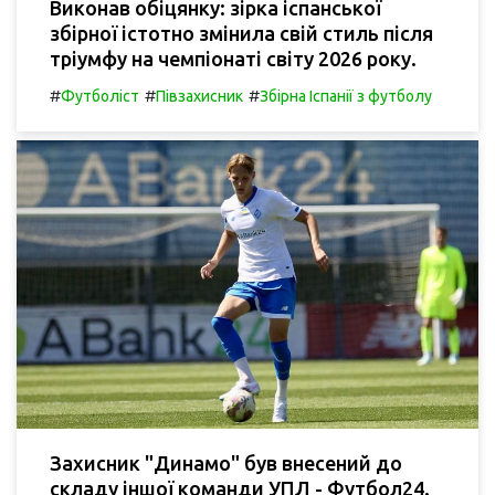
Виконав обіцянку: зірка іспанської
збірної істотно змінила свій стиль після
тріумфу на чемпіонаті світу 2026 року.
#
#
#
Футболіст
Півзахисник
Збірна Іспанії з футболу
Захисник "Динамо" був внесений до
складу іншої команди УПЛ - Футбол24.