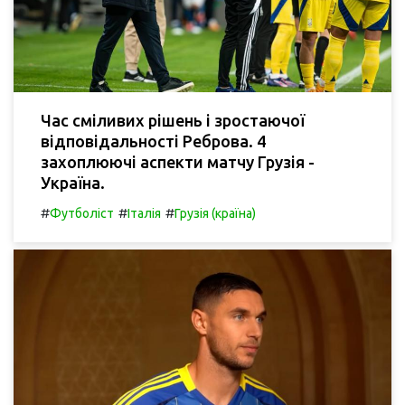
Час сміливих рішень і зростаючої
відповідальності Реброва. 4
захоплюючі аспекти матчу Грузія -
Україна.
#
#
#
Футболіст
Італія
Грузія (країна)