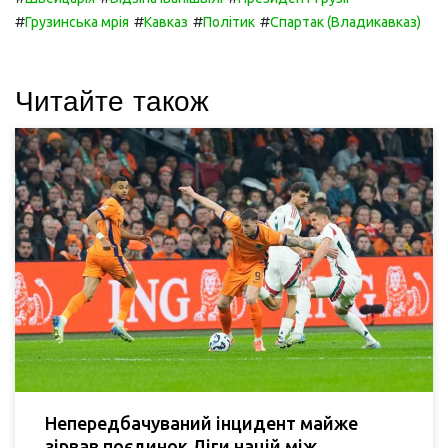
#
#
#
#
Грузинська мрія
Кавказ
Політик
Спартак (Владикавказ)
Читайте також
Непередбачуваний інцидент майже
зірвав поєдинок Ліги націй між