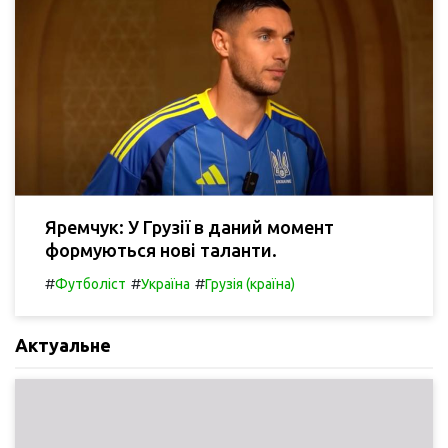
Яремчук: У Грузії в даний момент
формуються нові таланти.
#
#
#
Футболіст
Україна
Грузія (країна)
Актуальне