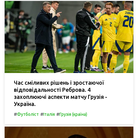
Час сміливих рішень і зростаючої
відповідальності Реброва. 4
захоплюючі аспекти матчу Грузія -
Україна.
#
#
#
Футболіст
Італія
Грузія (країна)