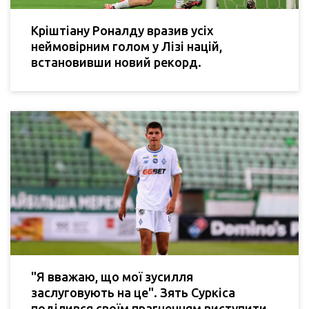
Кріштіану Роналду вразив усіх
неймовірним голом у Лізі націй,
встановивши новий рекорд.
"Я вважаю, що мої зусилля
заслуговують на це". Зять Суркіса
поділився своїм прагненням виступити