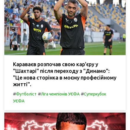
Караваєв розпочав свою кар'єру у
"Шахтарі" після переходу з "Динамо":
"Це нова сторінка в моєму професійному
житті".
#
#
#
Футболіст
Ліга чемпіонів УЄФА
Суперкубок
УЄФА