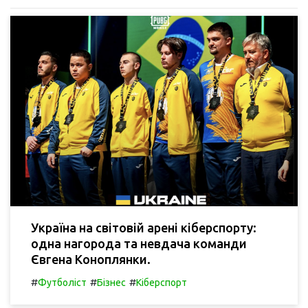
Україна на світовій арені кіберспорту:
одна нагорода та невдача команди
Євгена Коноплянки.
#
#
#
Футболіст
Бізнес
Кіберспорт