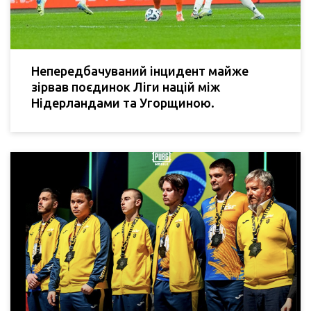
Непередбачуваний інцидент майже
зірвав поєдинок Ліги націй між
Нідерландами та Угорщиною.