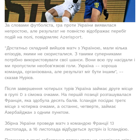
За словами футболіста, гра проти України виявилася
непростою, але результат не повністю відображає перебіг
подій на полі, повідомляє Azerisport.
"Достатньо складний вийшов матч з Україною, мали кілька
епізодів, якими не скористалися. З такими суперниками
потрібно використовувати свої шанси. Вони всю гру насідали і
ми пропустили необов'язкові голи. Україна -- хороша
команда, організована, але результат міг бути іншим", --
сказав Нурієв.
Після завершення чотирьох турів Україна займає друге місце
в групі D з сімома очками. На першій позиції розташувалася
Франція, яка здобула десять балів. Ісландія посідає третє
місце з чотирма очками, а останнє, четверте, займає
Азербайджан з одним пунктом.
Збірна України проведе матч з командою Франції 13
листопада, а 16 листопада відбудеться зустріч із Ісландією.