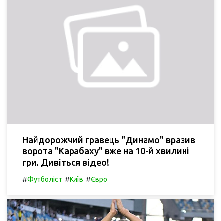
Найдорожчий гравець "Динамо" вразив
ворота "Карабаху" вже на 10-й хвилині
гри. Дивіться відео!
#
#
#
Футболіст
Київ
Євро