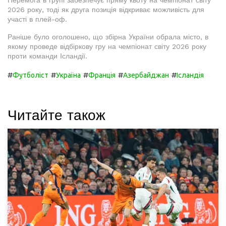
Перемога в групі забезпечує пряму квоту на чемпіонат світу
2026 року, тоді як друга позиція відкриває можливість для
участі в плей-оф.
Раніше було оголошено, що збірна України обрала місто, в
якому проведе відбіркову гру на чемпіонат світу 2026 року
проти команди Ісландії.
#
#
#
#
#
Футболіст
Україна
Франція
Азербайджан
Ісландія
Читайте також