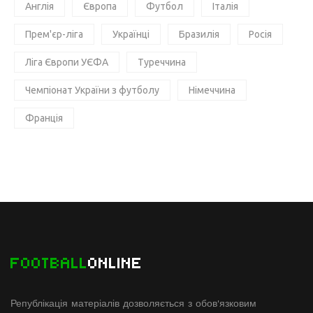
Англія
Європа
Футбол
Італія
Прем'єр-ліга
Українці
Бразилія
Росія
Ліга Європи УЄФА
Туреччина
Чемпіонат України з футболу
Німеччина
Франція
FOOTBALL
ONLINE
Републікація матеріалів дозволяється з обов'язковим