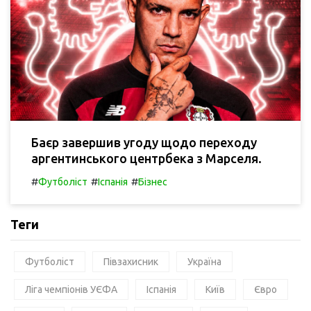
Баєр завершив угоду щодо переходу
аргентинського центрбека з Марселя.
#
#
#
Футболіст
Іспанія
Бізнес
Теги
Футболіст
Півзахисник
Україна
Ліга чемпіонів УЄФА
Іспанія
Київ
Євро