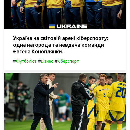
Україна на світовій арені кіберспорту:
одна нагорода та невдача команди
Євгена Коноплянки.
#
#
#
Футболіст
Бізнес
Кіберспорт