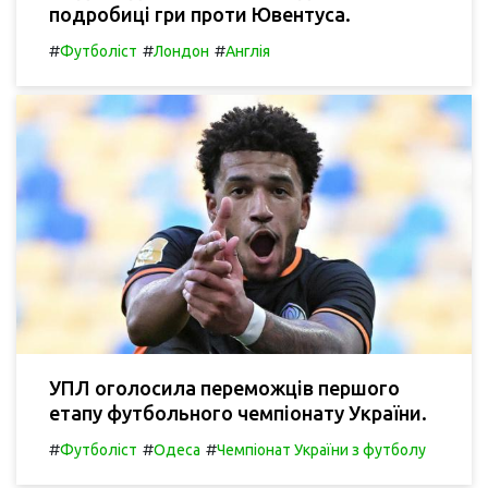
подробиці гри проти Ювентуса.
#
#
#
Футболіст
Лондон
Англія
УПЛ оголосила переможців першого
етапу футбольного чемпіонату України.
#
#
#
Футболіст
Одеса
Чемпіонат України з футболу