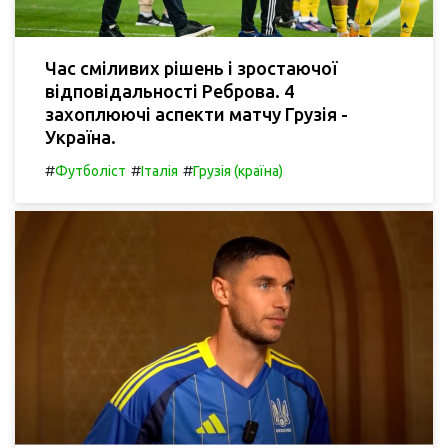
Час сміливих рішень і зростаючої
відповідальності Реброва. 4
захоплюючі аспекти матчу Грузія -
Україна.
#
#
#
Футболіст
Італія
Грузія (країна)