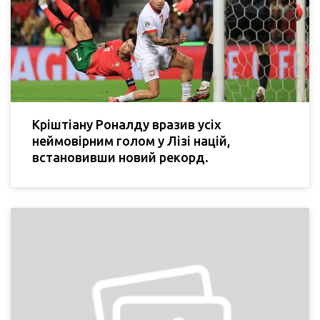
Кріштіану Роналду вразив усіх
неймовірним голом у Лізі націй,
встановивши новий рекорд.