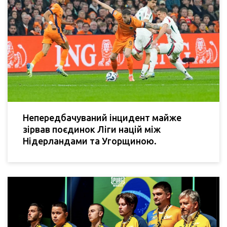
Непередбачуваний інцидент майже
зірвав поєдинок Ліги націй між
Нідерландами та Угорщиною.