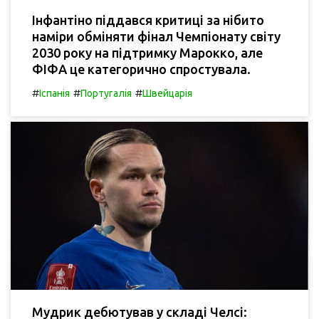
Інфантіно піддався критиці за нібито
наміри обміняти фінал Чемпіонату світу
2030 року на підтримку Марокко, але
ФІФА це категорично спростувала.
#
#
#
Іспанія
Португалія
Швейцарія
Мудрик дебютував у складі Челсі: