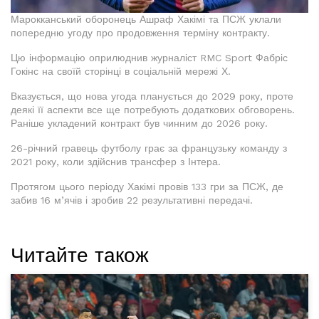
Марокканський оборонець Ашраф Хакімі та ПСЖ уклали
попередню угоду про продовження терміну контракту.
Цю інформацію оприлюднив журналіст RMC Sport Фабріс
Гокінс на своїй сторінці в соціальній мережі Х.
Вказується, що нова угода планується до 2029 року, проте
деякі її аспекти все ще потребують додаткових обговорень.
Раніше укладений контракт був чинним до 2026 року.
26-річний гравець футболу грає за французьку команду з
2021 року, коли здійснив трансфер з Інтера.
Протягом цього періоду Хакімі провів 133 гри за ПСЖ, де
забив 16 м’ячів і зробив 22 результативні передачі.
Читайте також