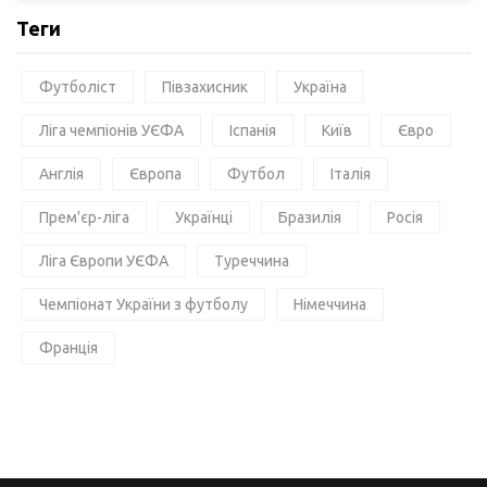
Теги
Футболіст
Півзахисник
Україна
Ліга чемпіонів УЄФА
Іспанія
Київ
Євро
Англія
Європа
Футбол
Італія
Прем'єр-ліга
Українці
Бразилія
Росія
Ліга Європи УЄФА
Туреччина
Чемпіонат України з футболу
Німеччина
Франція