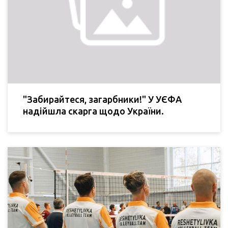
"Забирайтеся, загарбники!" У УЄФА
надійшла скарга щодо України.