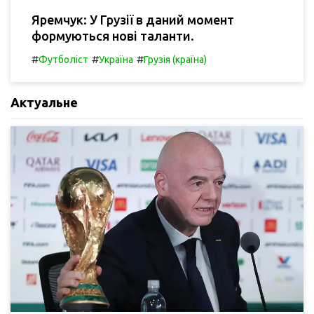
Яремчук: У Грузії в даний момент
формуються нові таланти.
#
#
#
Футболіст
Україна
Грузія (країна)
Актуальне