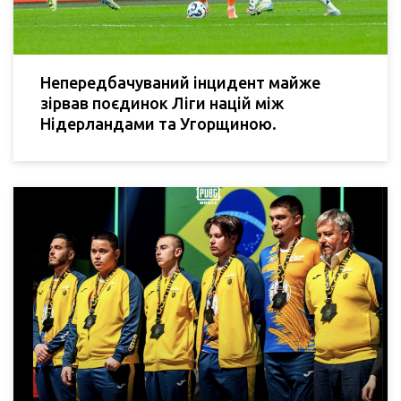
Непередбачуваний інцидент майже
зірвав поєдинок Ліги націй між
Нідерландами та Угорщиною.