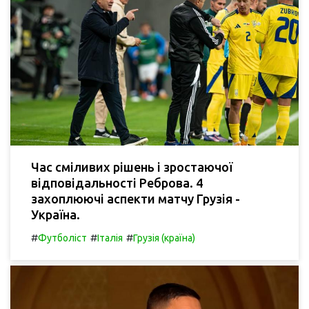
Час сміливих рішень і зростаючої
відповідальності Реброва. 4
захоплюючі аспекти матчу Грузія -
Україна.
#
#
#
Футболіст
Італія
Грузія (країна)