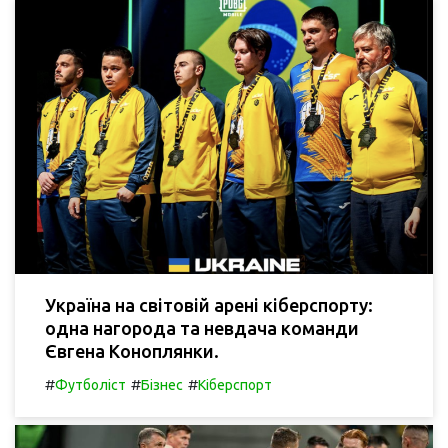
Україна на світовій арені кіберспорту:
одна нагорода та невдача команди
Євгена Коноплянки.
#
#
#
Футболіст
Бізнес
Кіберспорт