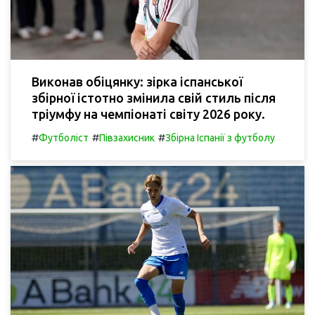
Виконав обіцянку: зірка іспанської
збірної істотно змінила свій стиль після
тріумфу на чемпіонаті світу 2026 року.
#
#
#
Футболіст
Півзахисник
Збірна Іспанії з футболу