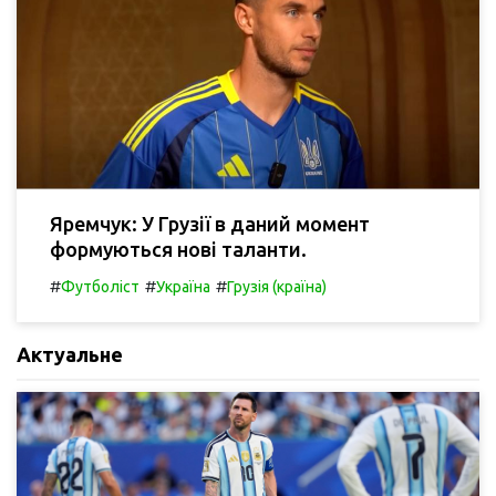
Яремчук: У Грузії в даний момент
формуються нові таланти.
#
#
#
Футболіст
Україна
Грузія (країна)
Актуальне