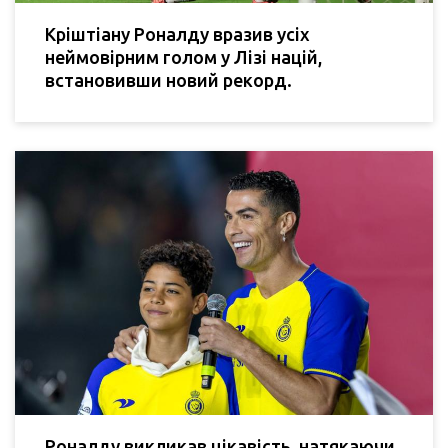
Кріштіану Роналду вразив усіх
неймовірним голом у Лізі націй,
встановивши новий рекорд.
Роналду викликав цікавість, натякаючи