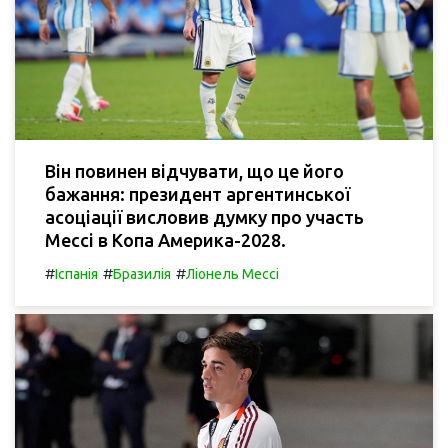
Він повинен відчувати, що це його
бажання: президент аргентинської
асоціації висловив думку про участь
Мессі в Копа Америка-2028.
#
#
#
Іспанія
Бразилія
Ліонель Мессі