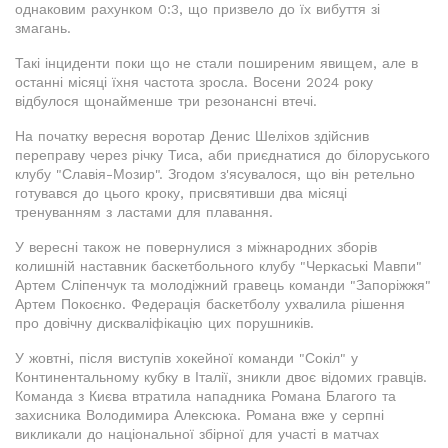
однаковим рахунком 0:3, що призвело до їх вибуття зі
змагань.
Такі інциденти поки що не стали поширеним явищем, але в
останні місяці їхня частота зросла. Восени 2024 року
відбулося щонайменше три резонансні втечі.
На початку вересня воротар Денис Шеліхов здійснив
переправу через річку Тиса, аби приєднатися до білоруського
клубу "Славія-Мозир". Згодом з'ясувалося, що він ретельно
готувався до цього кроку, присвятивши два місяці
тренуванням з ластами для плавання.
У вересні також не повернулися з міжнародних зборів
колишній наставник баскетбольного клубу "Черкаські Мавпи"
Артем Сліпенчук та молодіжний гравець команди "Запоріжжя"
Артем Покоєнко. Федерація баскетболу ухвалила рішення
про довічну дискваліфікацію цих порушників.
У жовтні, після виступів хокейної команди "Сокіл" у
Континентальному кубку в Італії, зникли двоє відомих гравців.
Команда з Києва втратила нападника Романа Благого та
захисника Володимира Алексюка. Романа вже у серпні
викликали до національної збірної для участі в матчах