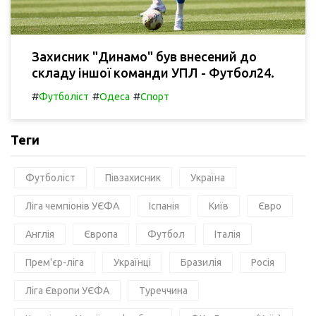
Захисник "Динамо" був внесений до
складу іншої команди УПЛ - Футбол24.
#
#
#
Футболіст
Одеса
Спорт
Теги
Футболіст
Півзахисник
Україна
Ліга чемпіонів УЄФА
Іспанія
Київ
Євро
Англія
Європа
Футбол
Італія
Прем'єр-ліга
Українці
Бразилія
Росія
Ліга Європи УЄФА
Туреччина