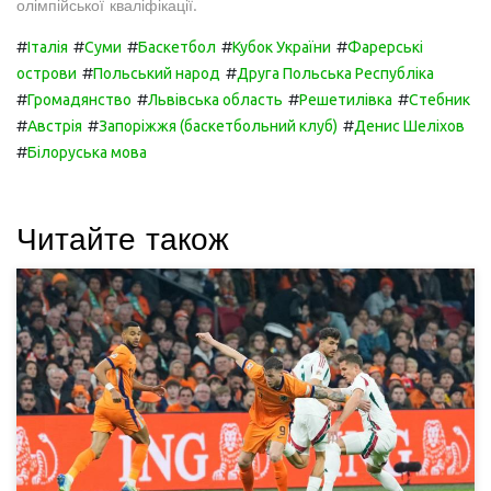
олімпійської кваліфікації.
#
#
#
#
#
Італія
Суми
Баскетбол
Кубок України
Фарерські
#
#
острови
Польський народ
Друга Польська Республіка
#
#
#
#
Громадянство
Львівська область
Решетилівка
Стебник
#
#
#
Австрія
Запоріжжя (баскетбольний клуб)
Денис Шеліхов
#
Білоруська мова
Читайте також