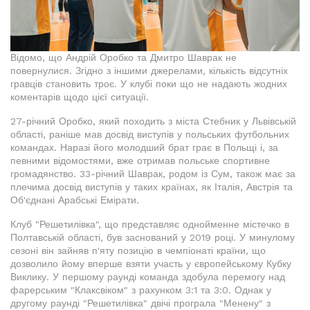
Відомо, що Андрій Оробко та Дмитро Шаврак не
повернулися. Згідно з іншими джерелами, кількість відсутніх
гравців становить троє. У клубі поки що не надають жодних
коментарів щодо цієї ситуації.
27-річний Оробко, який походить з міста Стебник у Львівській
області, раніше мав досвід виступів у польських футбольних
командах. Наразі його молодший брат грає в Польщі і, за
певними відомостями, вже отримав польське спортивне
громадянство. 33-річний Шаврак, родом із Сум, також має за
плечима досвід виступів у таких країнах, як Італія, Австрія та
Об'єднані Арабські Емірати.
Клуб "Решетилівка", що представляє однойменне містечко в
Полтавській області, був заснований у 2019 році. У минулому
сезоні він зайняв п'яту позицію в чемпіонаті країни, що
дозволило йому вперше взяти участь у європейському Кубку
Виклику. У першому раунді команда здобула перемогу над
фарерським "Клаксвіком" з рахунком 3:1 та 3:0. Однак у
другому раунді "Решетилівка" двічі програла "Менену" з