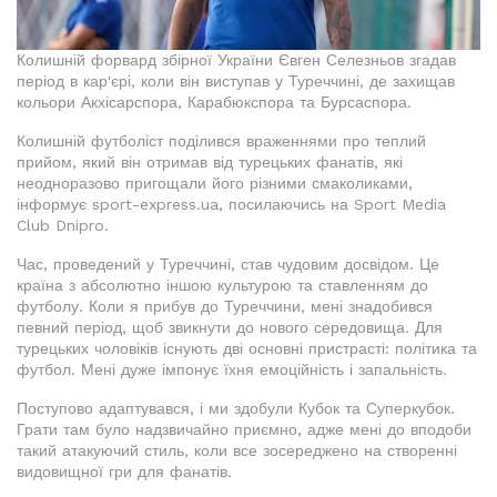
Колишній форвард збірної України Євген Селезньов згадав
період в кар'єрі, коли він виступав у Туреччині, де захищав
кольори Акхісарспора, Карабюкспора та Бурсаспора.
Колишній футболіст поділився враженнями про теплий
прийом, який він отримав від турецьких фанатів, які
неодноразово пригощали його різними смаколиками,
інформує sport-express.ua, посилаючись на Sport Media
Club Dnipro.
Час, проведений у Туреччині, став чудовим досвідом. Це
країна з абсолютно іншою культурою та ставленням до
футболу. Коли я прибув до Туреччини, мені знадобився
певний період, щоб звикнути до нового середовища. Для
турецьких чоловіків існують дві основні пристрасті: політика та
футбол. Мені дуже імпонує їхня емоційність і запальність.
Поступово адаптувався, і ми здобули Кубок та Суперкубок.
Грати там було надзвичайно приємно, адже мені до вподоби
такий атакуючий стиль, коли все зосереджено на створенні
видовищної гри для фанатів.