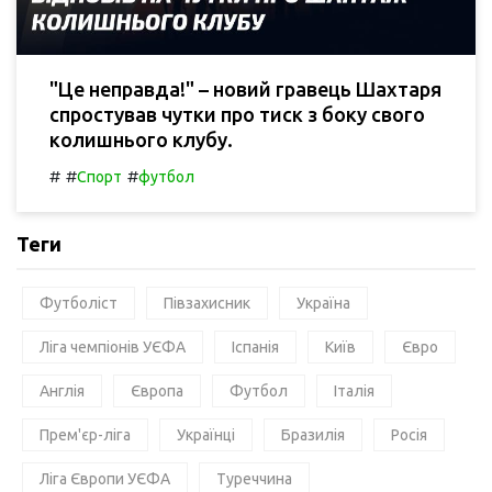
"Це неправда!" – новий гравець Шахтаря
спростував чутки про тиск з боку свого
колишнього клубу.
#
#
#
Спорт
футбол
Теги
Футболіст
Півзахисник
Україна
Ліга чемпіонів УЄФА
Іспанія
Київ
Євро
Англія
Європа
Футбол
Італія
Прем'єр-ліга
Українці
Бразилія
Росія
Ліга Європи УЄФА
Туреччина