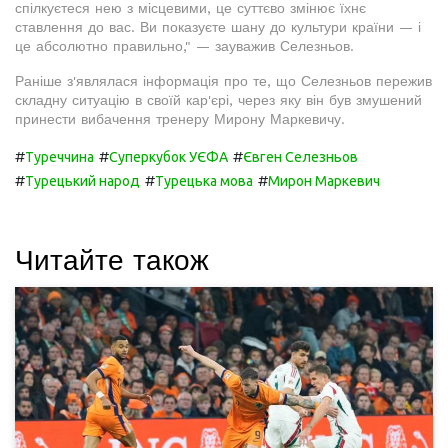
спілкуєтеся нею з місцевими, це суттєво змінює їхнє
ставлення до вас. Ви показуєте шану до культури країни — і
це абсолютно правильно," — зауважив Селезньов.
Раніше з'являлася інформація про те, що Селезньов пережив
складну ситуацію в своїй кар'єрі, через яку він був змушений
принести вибачення тренеру Мирону Маркевичу.
#
#
#
Туреччина
Суперкубок УЄФА
Євген Селезньов
#
#
#
Турецький народ
Турецька мова
Мирон Маркевич
Читайте також