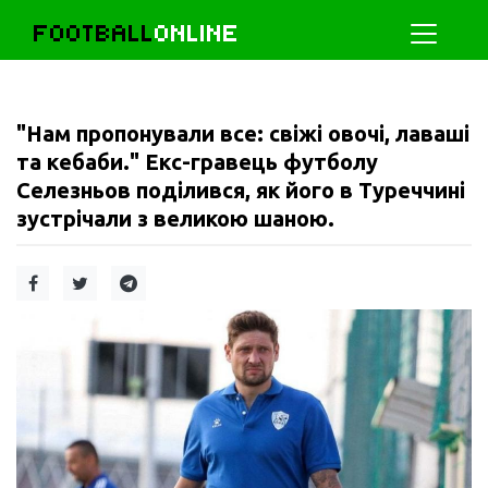
FOOTBALL
ONLINE
"Нам пропонували все: свіжі овочі, лаваші
та кебаби." Екс-гравець футболу
Селезньов поділився, як його в Туреччині
зустрічали з великою шаною.