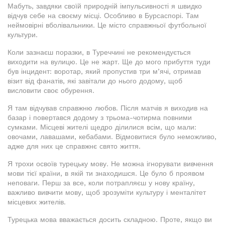
Мабуть, завдяки своїй природній імпульсивності я швидко
відчув себе на своєму місці. Особливо в Бурсаспорі. Там
неймовірні вболівальники. Це місто справжньої футбольної
культури.
Коли зазнаєш поразки, в Туреччині не рекомендується
виходити на вулицю. Це не жарт. Ще до мого прибуття туди
був інцидент: воротар, який пропустив три м’ячі, отримав
візит від фанатів, які завітали до нього додому, щоб
висловити своє обурення.
Я там відчував справжню любов. Після матчів я виходив на
базар і повертався додому з трьома-чотирма повними
сумками. Місцеві жителі щедро ділилися всім, що мали:
овочами, лавашами, кебабами. Відмовитися було неможливо,
адже для них це справжнє свято життя.
Я трохи освоїв турецьку мову. Не можна ігнорувати вивчення
мови тієї країни, в якій ти знаходишся. Це було б проявом
неповаги. Перш за все, коли потрапляєш у нову країну,
важливо вивчити мову, щоб зрозуміти культуру і менталітет
місцевих жителів.
Турецька мова вважається досить складною. Проте, якщо ви