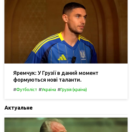
Яремчук: У Грузії в даний момент
формуються нові таланти.
#
#
#
Футболіст
Україна
Грузія (країна)
Актуальне