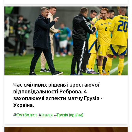
Час сміливих рішень і зростаючої
відповідальності Реброва. 4
захоплюючі аспекти матчу Грузія -
Україна.
#
#
#
Футболіст
Італія
Грузія (країна)