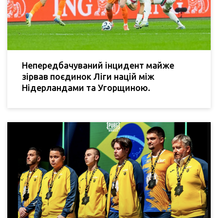
Непередбачуваний інцидент майже
зірвав поєдинок Ліги націй між
Нідерландами та Угорщиною.