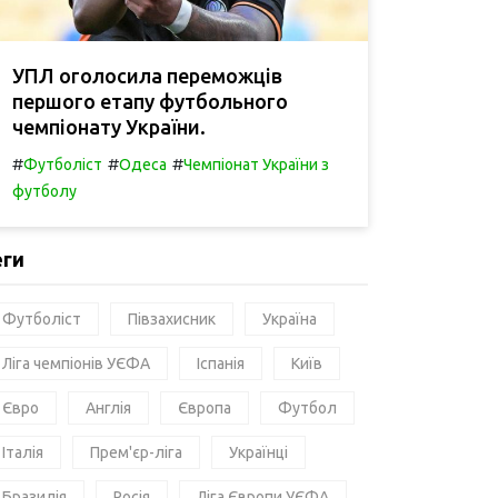
УПЛ оголосила переможців
першого етапу футбольного
чемпіонату України.
#
#
#
Футболіст
Одеса
Чемпіонат України з
футболу
еги
Футболіст
Півзахисник
Україна
Ліга чемпіонів УЄФА
Іспанія
Київ
Євро
Англія
Європа
Футбол
Італія
Прем'єр-ліга
Українці
Бразилія
Росія
Ліга Європи УЄФА