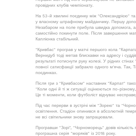
провідних клубів чемпіонату.
На 53-й хвилині поєдинку між "Олександрією" та
у власному штрафному майданчику. Першу допомо
Незабаром на поле прибула швидка допомога, ал
самостійно покинути поле. Після завершення мат
Каплієнка стабільний.
"Кривбас" програв у матчі першого кола "Карпат
Вернидуб тоді метав блискавки на адресу і суддів
результаті потиснути руку колезі. У рідних стін
повної сатисфакції забракло одного м'яча. Так, Т
поєдинках.
Після гри з "Кривбасом" наставник "Карпат" так
"Коли одні й ті ж ситуації оцінюються по-різному
Це ті моменти, коли футболіст відчуває несправе
Під час перерви в зустрічі між "Зорею" та "Чор
освітлення. Стадіон опинився в абсолютній темр
не всі світильники знову запрацювали.
Програвши "Зорі", "Чорноморець" довів кількість
програшна серія "моряків" із 2018 року.