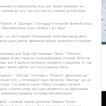
начився в самісінькому кінці гри. Башич зважився на
 призвів до того, що м'яч влетів у нижній куточок воріт
Полісся" й "Шахтаря". Господарі в останній затяжній атаці
 і Михайличенко точно пробив у кут воріт.
ом" на полі з'явився Оріховський, який взяв місце Дієго.
долю цього матчу, вразивши ворота практично в порожню
уперником для будь-якої команди. Проте, "Оболонь"
сайдер може створити непередбачувані ситуації. Вони не
ова, але й здобули впевнену перемогу з рахунком 3:1. Це
ри" зуміли забити три голи в одному матчі.
єдинок - "Шахтар" гостював у "Полісся". Донеччани до
льше того, у попередніх трьох зустрічах "Шахтар" ще не
о разу. І не забили також. Першу половину зустрічі
 Однак останнє слово все одно виявилося за підопічними
 наприкінці поєдинку поставив Михайличенко.
тарем" головний тренер донеччан Марино Пушич
 "Полісся" Імаду Ашуру. Така поведінка не підвищує