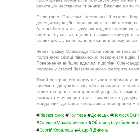
репутацію наставника "гірників". Важливо вміти п
Після гри з "Поліссям" наставник "Шахтаря" Ма
донецькому клубі. "Іноді ваша діяльність може 
Але особисто я не відчуваю жодних переживань з
футболі буває так, що ви не завжди отримуєте т
не викликає у мене занепокоєння в цьому аспекті"
Через травму Олександр Пихальонок не грав за "
половиною місяці півзахисник повернувся в дію. В
Повернення вийшло вдалим: підопічні Олександр
перерву у статусі беззаперечного фаворита чемп
Такий розіграш стандарту не часто побачиш у на
приємно здивувати своїх уболівальників і неприє
отримали право на штрафний удар. Але замість
розіграти м'яч як по нотах. Пихальонок відпасув
майданчик, де Ванат оперативно переправив м'яч 
#
#
#
#
Півзахисник
Полтава
Донецьк
Полісся (Жи
#
#
Олексій Михайличенко
Оболонь (футбольний 
#
#
Сергій Ковалець
Андрій Дикань