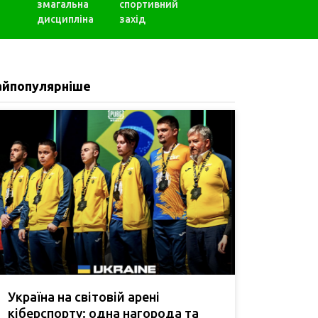
змагальна
спортивний
дисципліна
захід
айпопулярніше
Україна на світовій арені
кіберспорту: одна нагорода та