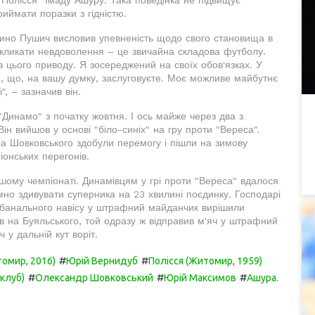
риймати поразки з гідністю.
рино Пушич висловив упевненість щодо свого становища в
викликати невдоволення – це звичайна складова футболу.
 цього приводу. Я зосереджений на своїх обов'язках. У
е, що, на вашу думку, заслуговуєте. Моє можливе майбутнє
, – зазначив він.
Динамо" з початку жовтня. І ось майже через два з
ін вийшов у основі "біло-синіх" на гру проти "Вереса".
а Шовковського здобули перемогу і пішли на зимову
іонських перегонів.
шому чемпіонаті. Динамівцям у грі проти "Вереса" вдалося
мно здивувати суперника на 23 хвилині поєдинку. Господарі
 банального навісу у штрафний майданчик вирішили
ав на Буяльського, той одразу ж відправив м'яч у штрафний
у дальній кут воріт.
#
#
томир, 2016)
Юрій Вернидуб
Полісся (Житомир, 1959)
#
#
#
клуб)
Олександр Шовковський
Юрій Максимов
Ашура.