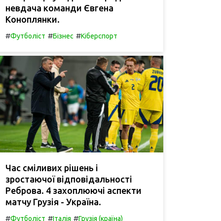
невдача команди Євгена
Коноплянки.
#
#
#
Футболіст
Бізнес
Кіберспорт
Час сміливих рішень і
зростаючої відповідальності
Реброва. 4 захоплюючі аспекти
матчу Грузія - Україна.
#
#
#
Футболіст
Італія
Грузія (країна)