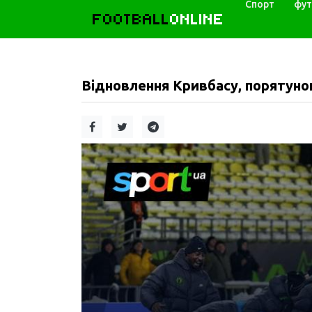
Спорт
фут
FOOTBALL
ONLINE
Відновлення Кривбасу, порятуно