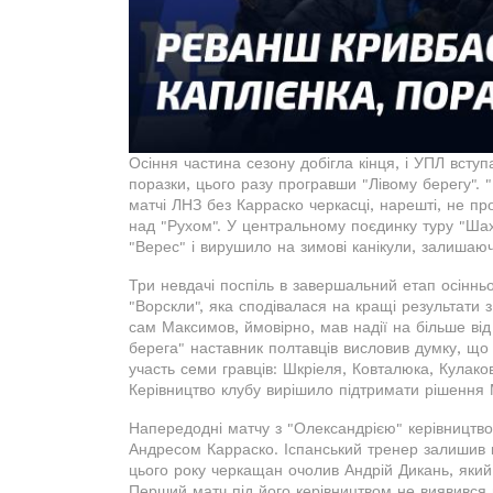
Осіння частина сезону добігла кінця, і УПЛ вступ
поразки, цього разу програвши "Лівому берегу".
матчі ЛНЗ без Карраско черкасці, нарешті, не п
над "Рухом". У центральному поєдинку туру "Ша
"Верес" і вирушило на зимові канікули, залишаю
Три невдачі поспіль в завершальний етап осіннь
"Ворскли", яка сподівалася на кращі результати
сам Максимов, ймовірно, мав надії на більше від 
берега" наставник полтавців висловив думку, що
участь семи гравців: Шкріеля, Ковталюка, Кулак
Керівництво клубу вирішило підтримати рішення
Напередодні матчу з "Олександрією" керівництво
Андресом Карраско. Іспанський тренер залишив к
цього року черкащан очолив Андрій Дикань, який 
Перший матч під його керівництвом не виявився 