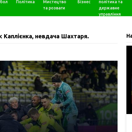
бол
Політика
Мистецтво
Бізнес
політика та
та розваги
державне
управління
к Каплієнка, невдача Шахтаря.
Н