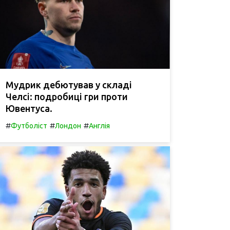
Мудрик дебютував у складі
Челсі: подробиці гри проти
Ювентуса.
#
#
#
Футболіст
Лондон
Англія