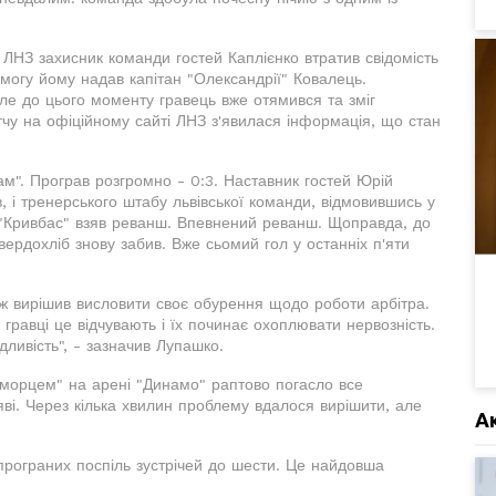
 ЛНЗ захисник команди гостей Каплієнко втратив свідомість
гу йому надав капітан "Олександрії" Ковалець.
е до цього моменту гравець вже отямився та зміг
чу на офіційному сайті ЛНЗ з'явилася інформація, що стан
ам". Програв розгромно - 0:3. Наставник гостей Юрій
, і тренерського штабу львівської команди, відмовившись у
ах "Кривбас" взяв реванш. Впевнений реванш. Щоправда, до
вердохліб знову забив. Вже сьомий гол у останніх п'яти
ож вирішив висловити своє обурення щодо роботи арбітра.
, гравці це відчувають і їх починає охоплювати нервозність.
дливість", - зазначив Лупашко.
номорцем" на арені "Динамо" раптово погасло все
яві. Через кілька хвилин проблему вдалося вирішити, але
А
 програних поспіль зустрічей до шести. Це найдовша