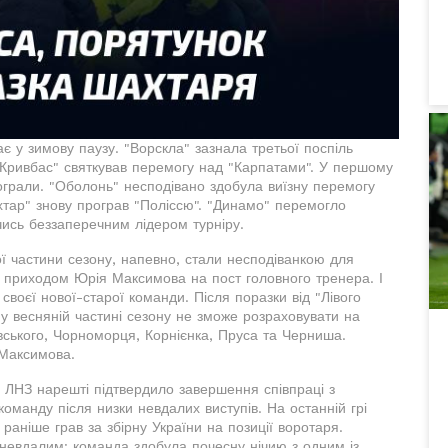
ає у зимову паузу. "Ворскла" зазнала третьої поспіль
 "Кривбас" святкував перемогу над "Карпатами". У першому
рограли. "Оболонь" несподівано здобула виїзну перемогу
хтар" знову програв "Поліссю". "Динамо" перемогло
чись беззаперечним лідером турніру.
ої частини сезону, напевно, стали несподіванкою для
 з приходом Юрія Максимова на пост головного тренера. І
своєї нової-старої команди. Після поразки від "Лівого
 у весняній частині сезону не зможе розраховувати на
овського, Чорноморця, Корнієнка, Пруса та Черниша.
 Максимова.
 ЛНЗ нарешті підтвердило завершення співпраці з
оманду після низки невдалих виступів. На останній грі
раніше грав за збірну України на позиції воротаря.
невдалим: команда здобула почесну нічию з одним із