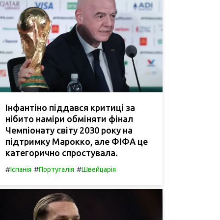
Інфантіно піддався критиці за
нібито наміри обміняти фінал
Чемпіонату світу 2030 року на
підтримку Марокко, але ФІФА це
категорично спростувала.
#
#
#
Іспанія
Португалія
Швейцарія