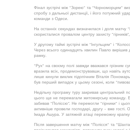
Фінал зустрічі між "Зорею" та "Чорноморцем" виз
спробу з дальньої дистанції, і його потужний удар
команди з Одеси.
На останніх секундах визначилася і доля матчу "
скористалися провалом центру захисту "гірників",
У другому таймі зустрічі між "Інгульцем" і "Колос
Через всього одинадцять хвилин Павло вирішив 
рамку.
"Рух" на своєму полі завжди вважався грізним с
вразила всіх, продемонструвавши, що навіть аут
лише кинули виклик підопічним Віталія Пономарь
був перший випадок у цьому сезоні, коли "пивова
Недільну програму туру закривав центральний по
цього ще не перемагали житомирську команду. Бі
забивав "Поліссю". Не перемогли "гірники" і цьог
активніше провели господарі, другу - вже гості.
Імада Ашура. У затяжній атаці переможну крапку
Після завершення матчу між "Полісся" та "Шах
проігнорував можливість потиснути руку колезі з