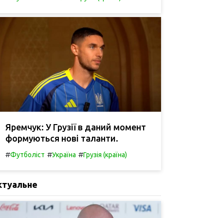
Яремчук: У Грузії в даний момент
формуються нові таланти.
#
#
#
Футболіст
Україна
Грузія (країна)
ктуальне