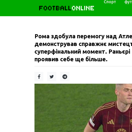
Спорт
фут
FOOTBALL
ONLINE
Рома здобула перемогу над Атле
демонстрував справжнє мистецтво
суперфінальний момент. Раньєрі
проявив себе ще більше.