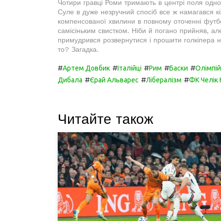
Чотири гравці Роми тримають в центрі поля одного
Суле в дуже незручний спосіб все ж намагався кі
компенсованої хвилини в повному оточенні футбо
самісіньким свистком. Ніби й погано прийняв, але
примудрився розвернутися і прошити голкіпера 
то? Загадка.
#
#
#
#
#
Артем Довбик
Італійці
Рим
Баски
Олімпій
#
#
#
Дибала
Єрай Альварес
Лібералізм
ФК Челік 
Читайте також