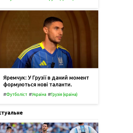
Яремчук: У Грузії в даний момент
формуються нові таланти.
#
#
#
Футболіст
Україна
Грузія (країна)
ктуальне