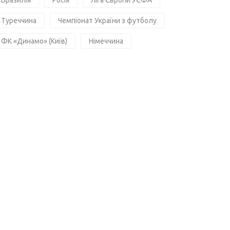
Бразилія
Росія
Ліга Європи УЄФА
Туреччина
Чемпіонат України з футболу
ФК «Динамо» (Київ)
Німеччина