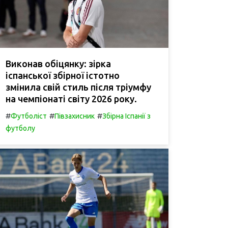
Виконав обіцянку: зірка
іспанської збірної істотно
змінила свій стиль після тріумфу
на чемпіонаті світу 2026 року.
#
#
#
Футболіст
Півзахисник
Збірна Іспанії з
футболу