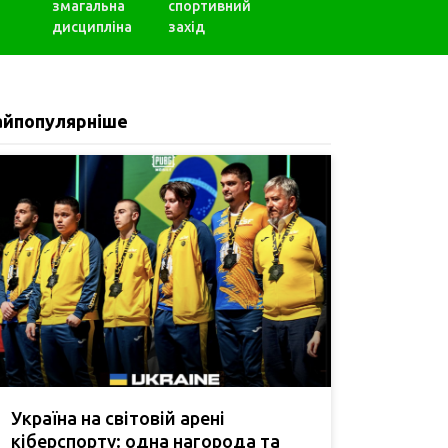
змагальна
спортивний
дисципліна
захід
айпопулярніше
Україна на світовій арені
кіберспорту: одна нагорода та