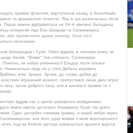
оходить правим флангом, відступаючи назад, а Анхеліньйо
зумом та вражаючою точністю. Яка ж гра розпочалась після
 Перші заміни відбуваються на 59-й хвилині: Бальданці
ільш атакуючій парі Ель-Шаараві та Салемакерсу.
ли, аби протистояти цьому натиску. Хоча гості
шаються неточними.
йшли Шомуродов і Суле. Узбек відразу ж хапонув жовту за
и щодо басків. "Вовки" теж сліпають. Салемакерс
. Помітно, як набув упевненості Ельдор після кількох
мі. Намагається ледь не у стилі Дибали керувати
Довбика, втім, бракує. Артем, до слова, добив до
и асистами втрачений момент, припустився лише двох втрат
 часу, трохи доброго пасу, але в контексті травми та з
ньєрі.
і миттєво віддав пас у центр штрафного майданчика.
руга жовта картка дісталася Альваресу! Єрай так довго
мав. Один центрбек отримав травму, а інший вибув через
 з Салемакерсом, але його удар майже з межі воротарського
'яч, тоді як Атлетік частіше намагається вразити ворота.