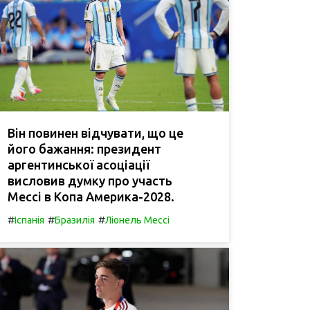
Він повинен відчувати, що це
його бажання: президент
аргентинської асоціації
висловив думку про участь
Мессі в Копа Америка-2028.
#
#
#
Іспанія
Бразилія
Ліонель Мессі