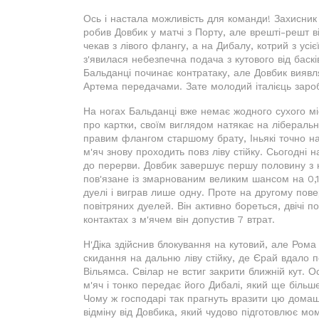
Ось і настала можливість для команди! Захисник 
робив Довбик у матчі з Порту, але врешті-решт ві
чекав з лівого флангу, а на Дибалу, котрий з усі
з'явилася небезпечна подача з кутового від баскі
Бальданці починає контратаку, але Довбик виявл
Артема передачами. Зате молодий італієць заро
На ногах Бальданці вже немає жодного сухого мі
про картки, своїм виглядом натякає на ліберальн
правим флангом старшому брату, Іньякі точно н
м'яч знову проходить повз ліву стійку. Сьогодні 
до перерви. Довбик завершує першу половину з 
пов'язане із змарнованим великим шансом на 0,13
дуелі і виграв лише одну. Проте на другому пове
повітряних дуелей. Він активно бореться, двічі 
контактах з м'ячем він допустив 7 втрат.
Н'Діка здійснив блокування на кутовий, але Ром
скидання на дальню ліву стійку, де Єрай вдало п
Вільямса. Свілар не встиг закрити ближній кут. 
м'яч і тонко передає його Дибалі, який ще біль
Чому ж господарі так прагнуть вразити цю дома
відміну від Довбика, який чудово підготовлює моме