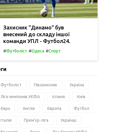
Захисник "Динамо" був
внесений до складу іншої
команди УПЛ - Футбол24.
#
#
#
Футболіст
Одеса
Спорт
еги
Футболіст
Півзахисник
Україна
Ліга чемпіонів УЄФА
Іспанія
Київ
Євро
Англія
Європа
Футбол
Італія
Прем'єр-ліга
Українці