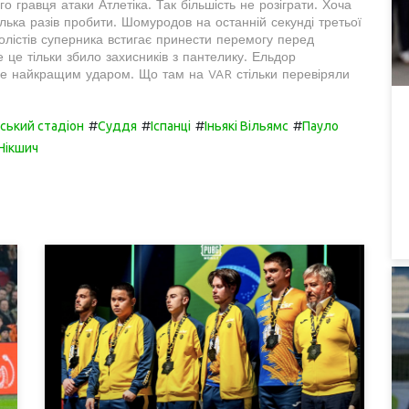
 гравця атаки Атлетіка. Так більшість не розіграти. Хоча
лька разів пробити. Шомуродов на останній секунді третьої
лістів суперника встигає принести перемогу перед
 це тільки збило захисників з пантелику. Ельдор
не найкращим ударом. Що там на VAR стільки перевіряли
#
#
#
#
ський стадіон
Суддя
Іспанці
Іньякі Вільямс
Пауло
Нікшич