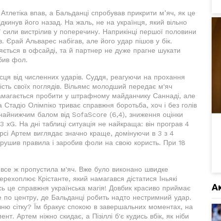
Атлетіка впав, а Бальданці спробував прикрити м’яч, як це
дкинув його назад. На жаль, не на українця, який вільно
єї сили вистрілив у поперечину. Наприкінці першої половини
в. Єрай Альварес набігав, але його удар пішов у бік.
яється в офсайді, та й партнер не дуже прагне шукати
бив фол.
сця від численних ударів. Суддя, реагуючи на прохання
ість своїх поглядів. Вільямс молодший передає м'яч
амагається пробити у штрафному майданчику Саннаді, але
на Стадіо Олімпіко триває справжня боротьба, хоч і без голів
найнижчим балом від SofaScore (6,4), зниження оцінки
 xG. На дні таблиці ситуація не найкраща: він програв 4
рсі Артем виглядає значно краще, домінуючи в 3 з 4
порушив правила і заробив фоли на свою користь. При 18
а все ж пропустила м'яч. Вже було виконано швидке
ерехоплює Крістанте, який намагався дістатися Іньякі
А
Ось це справжня українська магія! Довбик красиво приймає
ше по центру, де Бальданці робить надто нестримний удар.
шню сітку? Їм бракує спокою в завершальних моментах, на
нт. Артем ніжно скидає, а Пізіллі б'є кудись вбік, як ніби