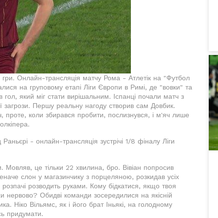
 гри. Онлайн-трансляція матчу Рома - Атлетік на "Футбол
алися на груповому етапі Ліги Європи в Римі, де "вовки" та
в гол, який міг стати вирішальним. Іспанці почали матч з
ої загрози. Першу реальну нагоду створив сам Довбик.
ч, проте, коли збирався пробити, послизнувся, і м'яч лише
олкіпера.
 Раньєрі - онлайн-трансляція зустрічі 1/8 фіналу Ліги
и. Мовляв, це тільки 22 хвилина, бро. Вівіан попросив
еначе слон у магазинчику з порцеляною, розкидав усіх
у розпачі розводить руками. Кому бідкатися, якщо твоя
хи нервово? Обидві команди зосередилися на якісній
ка. Ніко Вільямс, як і його брат Іньякі, на голодному
сь придумати.