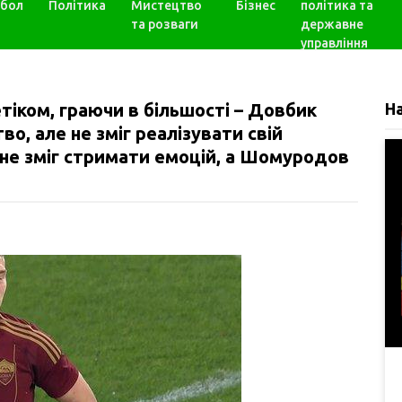
бол
Політика
Мистецтво
Бізнес
політика та
та розваги
державне
управління
тіком, граючи в більшості – Довбик
Н
, але не зміг реалізувати свій
 не зміг стримати емоцій, а Шомуродов