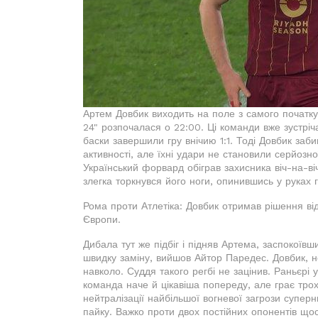
Артем Довбик виходить на поле з самого початку
24" розпочалася о 22:00. Ці команди вже зустріч
баски завершили гру внічию 1:1. Тоді Довбик заби
активності, але їхні удари не становили серйозн
Український форвард обіграв захисника віч-на-ві
злегка торкнувся його ноги, опинившись у руках г
Рома проти Атлетіка: Довбик отримав рішення від
Європи.
Дибала тут же підбіг і підняв Артема, заспокоївш
швидку заміну, вийшов Айтор Паредес. Довбик, н
навколо. Суддя такого регбі не зацінив. Раньєрі 
команда наче й цікавіша попереду, але грає тро
нейтралізації найбільшої вогневої загрози суперни
пайку. Важко проти двох постійних опонентів що