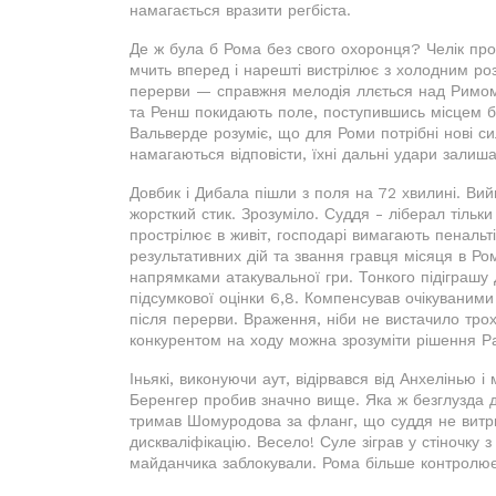
намагається вразити регбіста.
Де ж була б Рома без свого охоронця? Челік пр
мчить вперед і нарешті вистрілює з холодним ро
перерви — справжня мелодія ллється над Римом.
та Ренш покидають поле, поступившись місцем б
Вальверде розуміє, що для Роми потрібні нові си
намагаються відповісти, їхні дальні удари зали
Довбик і Дибала пішли з поля на 72 хвилині. Ви
жорсткий стик. Зрозуміло. Суддя - ліберал тільк
прострілює в живіт, господарі вимагають пенальті
результативних дій та звання гравця місяця в Ро
напрямками атакувальної гри. Тонкого підіграшу 
підсумкової оцінки 6,8. Компенсував очікуваним
після перерви. Враження, ніби не вистачило трохи
конкурентом на ходу можна зрозуміти рішення Ра
Іньякі, виконуючи аут, відірвався від Анхелінью 
Беренгер пробив значно вище. Яка ж безглузда д
тримав Шомуродова за фланг, що суддя не витри
дискваліфікацію. Весело! Суле зіграв у стіночку
майданчика заблокували. Рома більше контролює м