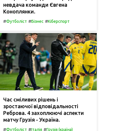
невдача команди Євгена
Коноплянки.
#
#
#
Футболіст
Бізнес
Кіберспорт
Час сміливих рішень і
зростаючої відповідальності
Реброва. 4 захоплюючі аспекти
матчу Грузія - Україна.
#
#
#
Футболіст
Італія
Грузія (країна)