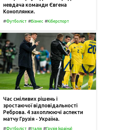
невдача команди Євгена
Коноплянки.
#
#
#
Футболіст
Бізнес
Кіберспорт
Час сміливих рішень і
зростаючої відповідальності
Реброва. 4 захоплюючі аспекти
матчу Грузія - Україна.
#
#
#
Футболіст
Італія
Грузія (країна)