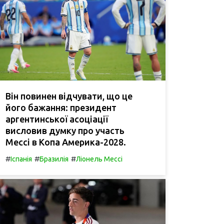
Він повинен відчувати, що це
його бажання: президент
аргентинської асоціації
висловив думку про участь
Мессі в Копа Америка-2028.
#
#
#
Іспанія
Бразилія
Ліонель Мессі