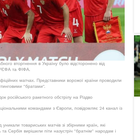
абного вторгнення в Україну було відсторонено від
 УЄФА та ФІФА.
 офіційних матчах. Представники ворожої країни проводили
йтинговими "братами".
ок російського ракетного обстрілу на Різдво
аціональними командами з Європи, повідомляє 24 канал із
уникали товариських матчів зі збірними країн, які
та Сербія вирішили піти назустріч "братнім" народам і