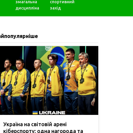
змагальна
спортивний
дисципліна
захід
айпопулярніше
Україна на світовій арені
кіберспорту: одна нагорода та