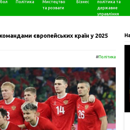
бол
Політика
Мистецтво
Бізнес
політика та
та розваги
державне
управління
 командами європейських країн у 2025
Н
#
Політика