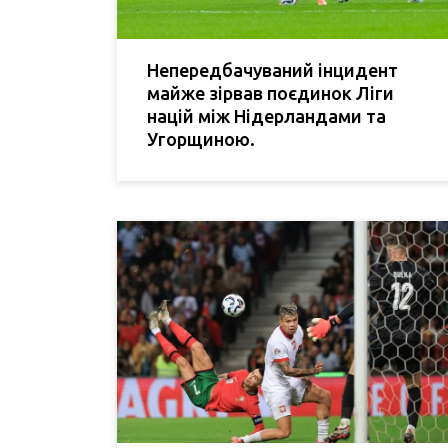
Непередбачуваний інцидент
майже зірвав поєдинок Ліги
націй між Нідерландами та
Угорщиною.