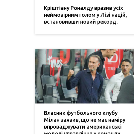
Кріштіану Роналду вразив усіх
неймовірним голом у Лізі націй,
встановивши новий рекорд.
Власник футбольного клубу
Мілан заявив, що не має наміру
впроваджувати американські
моделі управління у команду -