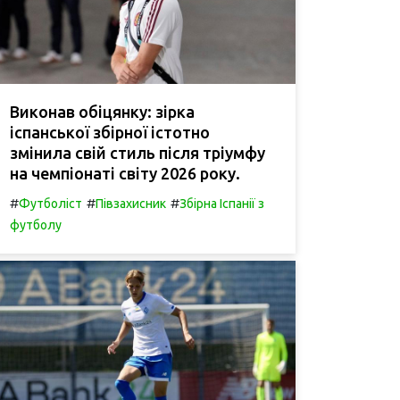
Виконав обіцянку: зірка
іспанської збірної істотно
змінила свій стиль після тріумфу
на чемпіонаті світу 2026 року.
#
#
#
Футболіст
Півзахисник
Збірна Іспанії з
футболу