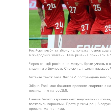
Російські клуби та збірну на початку повномасшт
міжнародних змагань. Таке рішення прийняли в
Через санкції росіяни не можуть брати участь в
спаринги з Брунеєм, Сирією та іншими низькоре
Читайте також База Дніпра-1 постраждала внаслід
Збірна Росії має бажання провести спаринги з н
посиланням на росЗМІ.
Раніше багато європейських національних команд 
вважались ворожими. Проте у 2024 році Білорусь 
провели матч з ними.