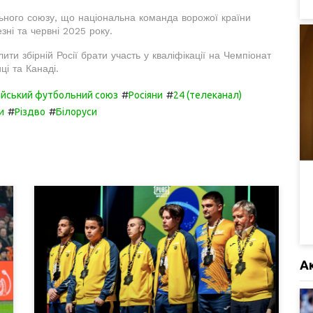
ьного союзу, що національна команда ворожої країни
зні та червні 2025 року.
и збірній Росії брати участь у кваліфікації на Чемпіонат
і та Канаді.
#
#
ійський футбольний союз
Росіяни
24 (телеканал)
#
#
и
Різдво
Білоруси
А