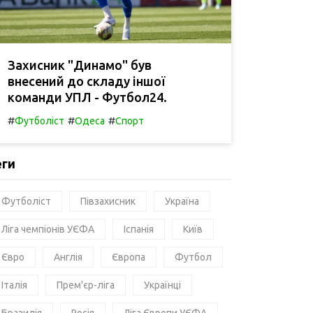
Захисник "Динамо" був
внесений до складу іншої
команди УПЛ - Футбол24.
#
#
#
Футболіст
Одеса
Спорт
еги
Футболіст
Півзахисник
Україна
Ліга чемпіонів УЄФА
Іспанія
Київ
Євро
Англія
Європа
Футбол
Італія
Прем'єр-ліга
Українці