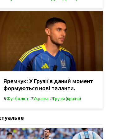
Яремчук: У Грузії в даний момент
формуються нові таланти.
#
#
#
Футболіст
Україна
Грузія (країна)
ктуальне