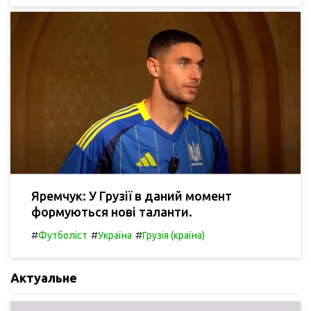
Яремчук: У Грузії в даний момент
формуються нові таланти.
#
#
#
Футболіст
Україна
Грузія (країна)
Актуальне