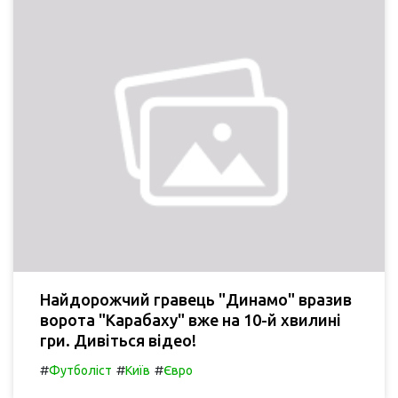
Найдорожчий гравець "Динамо" вразив
ворота "Карабаху" вже на 10-й хвилині
гри. Дивіться відео!
#
#
#
Футболіст
Київ
Євро