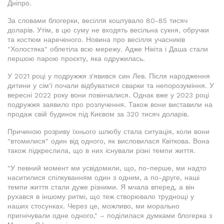
Дніпро.
За словами блогерки, весілля коштувало 80-85 тисяч
доларів. Утім, в цю суму не входять весільна сукня, обручки
та костюм нареченого. Новина про весілля учасників
"Холостяка" облетіла всю мережу. Адже Нікіта і Даша стали
першою парою проєкту, яка одружилась.
У 2021 році у подружжя з'явився син Лев. Після народження
дитини у сім'ї почали відбуватися сварки та непорозуміння. У
вересні 2022 року вони повінчалися. Однак вже у 2023 році
подружжя заявило про розлучення. Також вони виставили на
продаж свій будинок під Києвом за 320 тисяч доларів.
Причиною розриву їхнього шлюбу стала ситуація, коли вони
"втомилися" один від одного, як висловилася Квіткова. Вона
також підкреслила, що в них існували різні темпи життя.
"У певний момент ми усвідомили, що, по-перше, ми надто
наситилися спілкуванням один з одним, а по-друге, наші
темпи життя стали дуже різними. Я мчала вперед, а він
рухався в іншому ритмі, що теж створювало труднощі у
наших стосунках. Через це, можливо, ми морально
пригнічували одне одного," – поділилася думками блогерка з