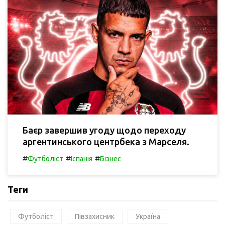
Баєр завершив угоду щодо переходу
аргентинського центрбека з Марселя.
#
#
#
Футболіст
Іспанія
Бізнес
Теги
Футболіст
Півзахисник
Україна