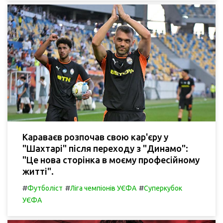
Караваєв розпочав свою кар'єру у
"Шахтарі" після переходу з "Динамо":
"Це нова сторінка в моєму професійному
житті".
#
#
#
Футболіст
Ліга чемпіонів УЄФА
Суперкубок
УЄФА