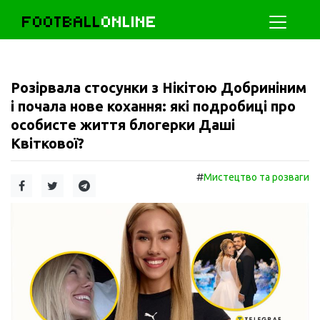
FOOTBALL
ONLINE
Розірвала стосунки з Нікітою Добриніним
і почала нове кохання: які подробиці про
особисте життя блогерки Даші
Квіткової?
#
Мистецтво та розваги