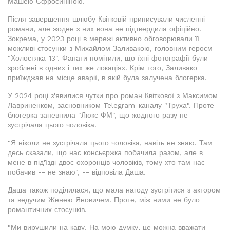
Машею Єфросиніною.
Після завершення шлюбу Квітковій приписували численні
романи, але жоден з них вона не підтвердила офіційно.
Зокрема, у 2023 році в мережі активно обговорювали її
можливі стосунки з Михайлом Заливакою, головним героєм
"Холостяка-13". Фанати помітили, що їхні фотографії були
зроблені в одних і тих же локаціях. Крім того, Заливако
приїжджав на місце аварії, в якій була залучена блогерка.
У 2024 році з'явилися чутки про роман Квіткової з Максимом
Лавриненком, засновником Telegram-каналу "Труха". Проте
блогерка запевнила "Люкс ФМ", що жодного разу не
зустрічала цього чоловіка.
"Я ніколи не зустрічала цього чоловіка, навіть не знаю. Там
десь сказали, що нас консьєржка побачила разом, але в
мене в під'їзді двоє охоронців чоловіків, тому хто там нас
побачив -- не знаю", -- відповіла Даша.
Даша також поділилася, що мала нагоду зустрітися з актором
та ведучим Женею Яновичем. Проте, між ними не було
романтичних стосунків.
"Ми вирушили на каву. На мою думку, це можна вважати