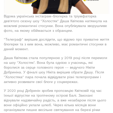
Відома українська інстаграм-блогерка та тріумфаторка
дев'ятого сезону шоу "Холостяк" Даша Квіткова натякнула на
можливі романтичні стосунки. Вона опублікувала зворушливе
фото, на якому обіймається з обранцем.
"Телеграф" вирішив дослідити, що відомо про приватне життя
блогерки та з ким вона, можливо, має романтичні стосунки в
даний момент.
Даша Квіткова стала популярною у 2019 році після перемоги
на шоу "Холостяк". Вона була однією з учасниць, які
боролися за серце головного героя -- ведучого Нікіти
Добриніна. У фіналі шоу Нікіта вирішив обрати Дашу. Після
"Холостяка" пара почала відвідувати різні телепрограми і
активно розвивати свої блоги у соцмережах.
У 2020 році Добринін зробив пропозицію Квітковій під час
їхньої відпустки на тропічному острові Балі. Закохані
відчували надзвичайну радість, а вже незабаром після цього
вони офіційно уклали шлюб. Через кілька місяців вони
організували пишне весільне святкування на березі річки