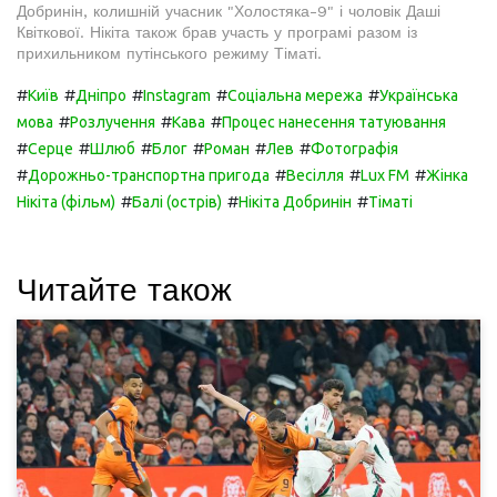
Добринін, колишній учасник "Холостяка-9" і чоловік Даші
Квіткової. Нікіта також брав участь у програмі разом із
прихильником путінського режиму Тіматі.
#
#
#
#
#
Київ
Дніпро
Instagram
Соціальна мережа
Українська
#
#
#
мова
Розлучення
Кава
Процес нанесення татуювання
#
#
#
#
#
#
Серце
Шлюб
Блог
Роман
Лев
Фотографія
#
#
#
#
Дорожньо-транспортна пригода
Весілля
Lux FM
Жінка
#
#
#
Нікіта (фільм)
Балі (острів)
Нікіта Добринін
Тіматі
Читайте також