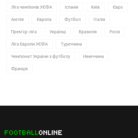
Ліга чемпіонів УЄФА
Іспанія
Київ
Євро
Англія
Європа
Футбол
Італія
Прем'єр-ліга
Українці
Бразилія
Росія
Ліга Європи УЄФА
Туреччина
Чемпіонат України з футболу
Німеччина
Франція
FOOTBALL
ONLINE