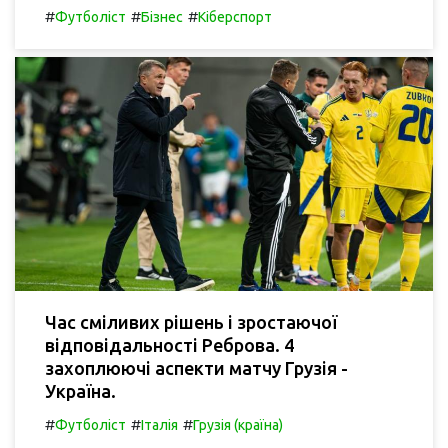
#
#
#
Футболіст
Бізнес
Кіберспорт
Час сміливих рішень і зростаючої
відповідальності Реброва. 4
захоплюючі аспекти матчу Грузія -
Україна.
#
#
#
Футболіст
Італія
Грузія (країна)