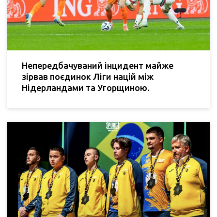
Непередбачуваний інцидент майже
зірвав поєдинок Ліги націй між
Нідерландами та Угорщиною.