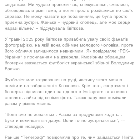
сніданком. Ми чудово провели час, спілкувалися, сміялися,
обговорювали різні теми, а потім просто розійшлися по своїх
справах. Не можу назвати це побаченням, це була просто
приємна зустріч. Женька - чудовий хлопець, але моє серце
наразі вільне," - підсумувала Квіткова.
У травні 2025 року Квіткова привабила увагу своїх фанатів
фотографією, на якій вона обіймає молодого чоловіка, проте
його обличчя залишилося невидимим. Як повідомляє "РБК-
Україна" з посиланням на джерела, ймовірним обранцем
блогерки вважається футболіст української збірної Володимир
Бражко.
Футболіст має татуювання на руці, частину якого можна
помітити на зображенні з Квітковою. Крім того, спортсмен і
блогерка підписані один на одного в Instagram та активно
ставлять лайки під своїми фото. Також пару вже помічали
разом у різних місцях.
"Вони вже не ховаються. Разом за продуктами ходять...
Букети величезні він дарує. Вони точно зустрічаються", --
ствердив інсайдер.
Раніше "Телеграф" повідомляв про те, чим займається Нікіта