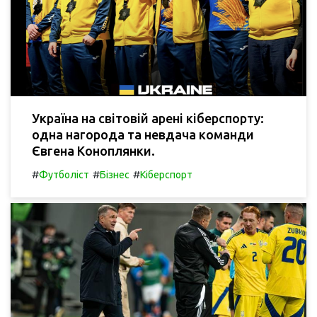
Україна на світовій арені кіберспорту:
одна нагорода та невдача команди
Євгена Коноплянки.
#
#
#
Футболіст
Бізнес
Кіберспорт