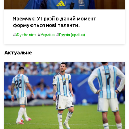
Яремчук: У Грузії в даний момент
формуються нові таланти.
#
#
#
Футболіст
Україна
Грузія (країна)
Актуальне