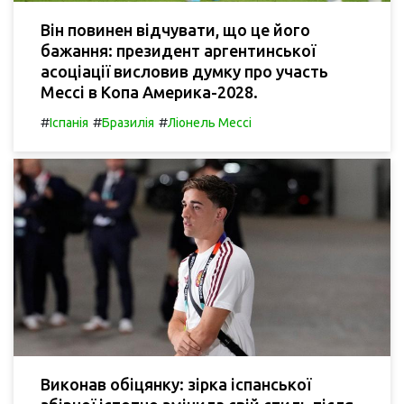
Він повинен відчувати, що це його
бажання: президент аргентинської
асоціації висловив думку про участь
Мессі в Копа Америка-2028.
#
#
#
Іспанія
Бразилія
Ліонель Мессі
Виконав обіцянку: зірка іспанської