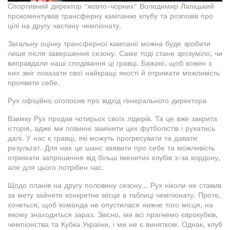
Спортивний директор "жовто-чорних" Володимир Лапіцький
прокоментував трансферну кампанію клубу та розповів про
цілі на другу частину чемпіонату.
Загальну оцінку трансферної кампанії можна буде зробити
лише після завершення сезону. Саме тоді стане зрозуміло, чи
виправдали наші сподівання ці гравці. Бажаю, щоб кожен з
них зміг показати свої найкращі якості й отримати можливість
проявити себе.
Рух офіційно оголосив про відхід генерального директора
Взимку Рух продав чотирьох своїх лідерів. Та це вже закрита
історія, адже ми повинні замінити цих футболістів і рухатись
далі. У нас є гравці, які можуть прогресувати та давати
результат. Для них це шанс заявити про себе та можливість
отримати запрошення від більш іменитих клубів з-за кордону,
але для цього потрібен час.
Щодо планів на другу половину сезону... Рух ніколи не ставив
за мету зайняти конкретне місце в таблиці чемпіонату. Проте,
хочеться, щоб команда не опустилася нижче того місця, на
якому знаходиться зараз. Звісно, ми всі прагнемо єврокубків,
чемпіонства та Кубка України, і ми не є винятком. Однак, клуб