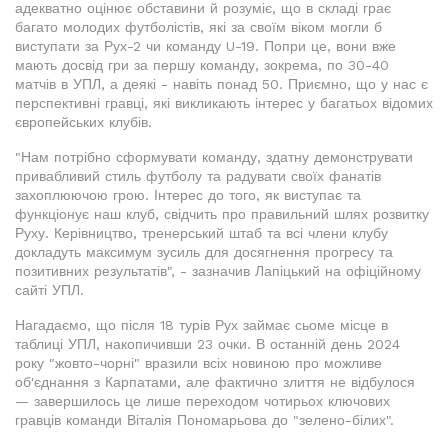
адекватно оцінює обставини й розуміє, що в складі грає
багато молодих футболістів, які за своїм віком могли б
виступати за Рух-2 чи команду U-19. Попри це, вони вже
мають досвід гри за першу команду, зокрема, по 30-40
матчів в УПЛ, а деякі - навіть понад 50. Приємно, що у нас є
перспективні гравці, які викликають інтерес у багатьох відомих
європейських клубів.
"Нам потрібно сформувати команду, здатну демонструвати
привабливий стиль футболу та радувати своїх фанатів
захоплюючою грою. Інтерес до того, як виступає та
функціонує наш клуб, свідчить про правильний шлях розвитку
Руху. Керівництво, тренерський штаб та всі члени клубу
докладуть максимум зусиль для досягнення прогресу та
позитивних результатів", - зазначив Лапіцький на офіційному
сайті УПЛ.
Нагадаємо, що після 18 турів Рух займає сьоме місце в
таблиці УПЛ, накопичивши 23 очки. В останній день 2024
року "жовто-чорні" вразили всіх новиною про можливе
об'єднання з Карпатами, але фактично злиття не відбулося
— завершилось це лише переходом чотирьох ключових
гравців команди Віталія Пономарьова до "зелено-білих".