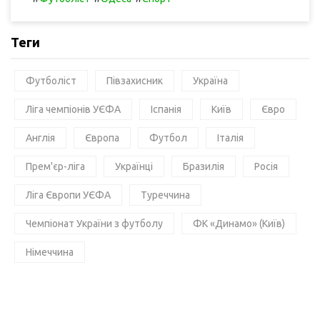
Теги
Футболіст
Півзахисник
Україна
Ліга чемпіонів УЄФА
Іспанія
Київ
Євро
Англія
Європа
Футбол
Італія
Прем'єр-ліга
Українці
Бразилія
Росія
Ліга Європи УЄФА
Туреччина
Чемпіонат України з футболу
ФК «Динамо» (Київ)
Німеччина