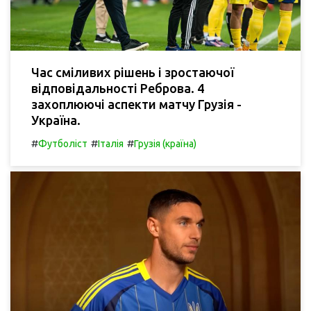
Час сміливих рішень і зростаючої
відповідальності Реброва. 4
захоплюючі аспекти матчу Грузія -
Україна.
#
#
#
Футболіст
Італія
Грузія (країна)