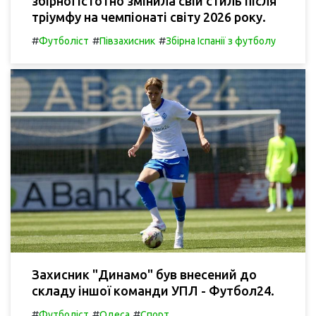
збірної істотно змінила свій стиль після
тріумфу на чемпіонаті світу 2026 року.
#
#
#
Футболіст
Півзахисник
Збірна Іспанії з футболу
Захисник "Динамо" був внесений до
складу іншої команди УПЛ - Футбол24.
#
#
#
Футболіст
Одеса
Спорт