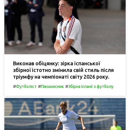
Виконав обіцянку: зірка іспанської
збірної істотно змінила свій стиль після
тріумфу на чемпіонаті світу 2026 року.
#
#
#
Футболіст
Півзахисник
Збірна Іспанії з футболу