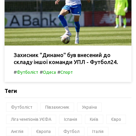
Захисник "Динамо" був внесений до
складу іншої команди УПЛ - Футбол24.
#
#
#
Футболіст
Одеса
Спорт
Теги
Футболіст
Півзахисник
Україна
Ліга чемпіонів УЄФА
Іспанія
Київ
Євро
Англія
Європа
Футбол
Італія