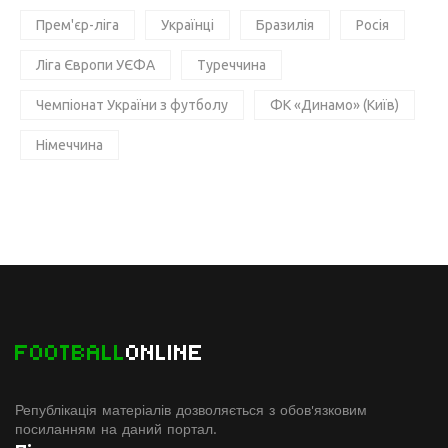
Прем'єр-ліга
Українці
Бразилія
Росія
Ліга Європи УЄФА
Туреччина
Чемпіонат України з футболу
ФК «Динамо» (Київ)
Німеччина
FOOTBALL
ONLINE
Републікація матеріалів дозволяється з обов'язковим
посиланням на даний портал.