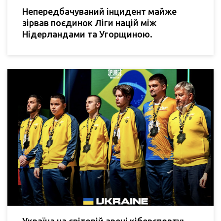
Непередбачуваний інцидент майже
зірвав поєдинок Ліги націй між
Нідерландами та Угорщиною.