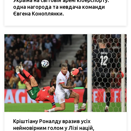
Україна на світовій арені кіберспорту:
одна нагорода та невдача команди
Євгена Коноплянки.
Кріштіану Роналду вразив усіх
неймовірним голом у Лізі націй,