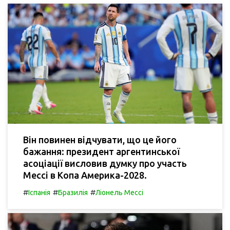
Він повинен відчувати, що це його
бажання: президент аргентинської
асоціації висловив думку про участь
Мессі в Копа Америка-2028.
#
#
#
Іспанія
Бразилія
Ліонель Мессі