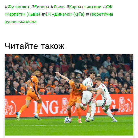
#
#
#
#
#
Футболіст
Європа
Львів
Карпатські гори
ФК
#
#
«Карпати» (Львів)
ФК «Динамо» (Київ)
Теоретична
русинська мова
Читайте також