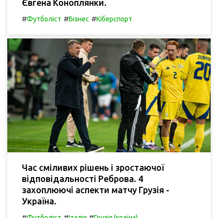
Євгена Коноплянки.
#
#
#
Футболіст
Бізнес
Кіберспорт
Час сміливих рішень і зростаючої
відповідальності Реброва. 4
захоплюючі аспекти матчу Грузія -
Україна.
#
#
#
Футболіст
Італія
Грузія (країна)