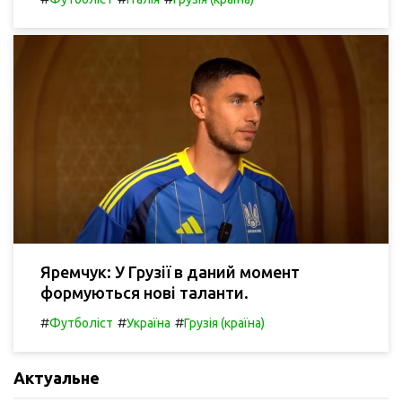
Яремчук: У Грузії в даний момент
формуються нові таланти.
#
#
#
Футболіст
Україна
Грузія (країна)
Актуальне