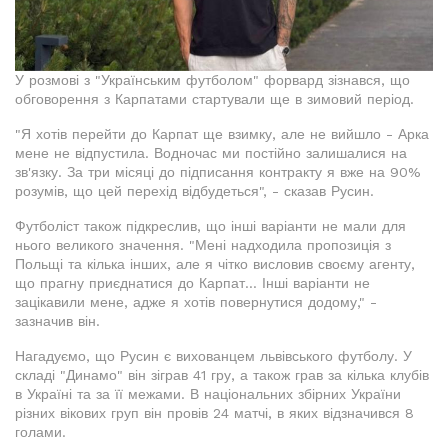
У розмові з "Українським футболом" форвард зізнався, що
обговорення з Карпатами стартували ще в зимовий період.
"Я хотів перейти до Карпат ще взимку, але не вийшло - Арка
мене не відпустила. Водночас ми постійно залишалися на
зв'язку. За три місяці до підписання контракту я вже на 90%
розумів, що цей перехід відбудеться", - сказав Русин.
Футболіст також підкреслив, що інші варіанти не мали для
нього великого значення. "Мені надходила пропозиція з
Польщі та кілька інших, але я чітко висловив своєму агенту,
що прагну приєднатися до Карпат... Інші варіанти не
зацікавили мене, адже я хотів повернутися додому," -
зазначив він.
Нагадуємо, що Русин є вихованцем львівського футболу. У
складі "Динамо" він зіграв 41 гру, а також грав за кілька клубів
в Україні та за її межами. В національних збірних України
різних вікових груп він провів 24 матчі, в яких відзначився 8
голами.