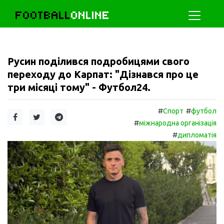
FOOTBALL
ONLINE
Русин поділився подробицями свого
переходу до Карпат: "Дізнався про це
три місяці тому" - Футбол24.
#
#
Спорт
футбол
#
міжнародна організація
#
дипломатія