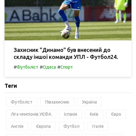
Захисник "Динамо" був внесений до
складу іншої команди УПЛ - Футбол24.
#
#
#
Футболіст
Одеса
Спорт
Теги
Футболіст
Півзахисник
Україна
Ліга чемпіонів УЄФА
Іспанія
Київ
Євро
Англія
Європа
Футбол
Італія