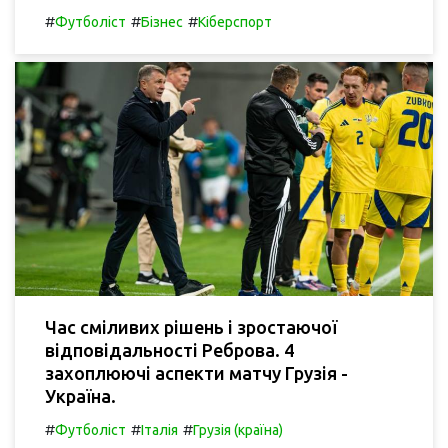
#
#
#
Футболіст
Бізнес
Кіберспорт
Час сміливих рішень і зростаючої
відповідальності Реброва. 4
захоплюючі аспекти матчу Грузія -
Україна.
#
#
#
Футболіст
Італія
Грузія (країна)