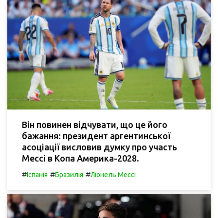
Він повинен відчувати, що це його
бажання: президент аргентинської
асоціації висловив думку про участь
Мессі в Копа Америка-2028.
#
#
#
Іспанія
Бразилія
Ліонель Мессі