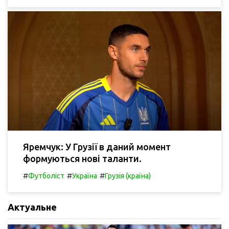
Яремчук: У Грузії в даний момент
формуються нові таланти.
#
#
#
Футболіст
Україна
Грузія (країна)
Актуальне