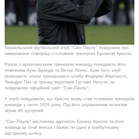
Бразильський футбольний клуб "Сан-Паулу" повідомив про
завершення співпраці з головним тренером Ернаном Креспо.
Разом з аргентинським тренером команду покидають його
помічники Хуан Бранда та Віктор Лопес. Крім того, клуб
залишають члени тренерського штабу Федеріко Мартінетті,
Леандро Паз та тренер воротарів Густаво Непоте, як
повідомляє офіційний сайт "Сан-Паулу".
У клубі повідомили, що Креспо знову став головним тренером
команди у липні 2025 року. Під його управлінням колектив
зіграв 46 зустрічей.
"Сан-Паулу" висловлює вдячність Ернану Креспо та його
команді за їхній внесок і бажає їм удачі в майбутньому
кар'єрному шляху.