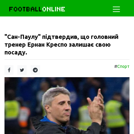
FOOTBALL
ONLINE
"Сан-Паулу" підтвердив, що головний
тренер Ернан Креспо залишає свою
посаду.
#
Спорт