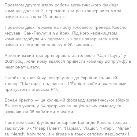
Протягом другого етапу роботи аргентинського фахівця
команда досягла 21 перемоги, сім разів завершила матчі
внічию та зазнала 18 поразок.
Протягом двох термінів на посту головного тренера Креспо
керував "Сан-Паулу" в 99 іграх. Під його керівництвом
команда здобула 45 перемог, 26 разів завершила матч
внічию та потерпіла поразку в 28 випадках.
Аргентинський тренер вперше став головою "Сан-Паулу" у
2021 році, коли йому вдалося привести команду до тріумфу в
чемпіонаті штату.
Читайте також: Хочу повернутися до України: колишній
тренер "Шахтаря" поділився з L'Équipe своїми враженнями
про зустріч з агресією РФ.
Ернан Креспо — це колишній форвард аргентинської збірної.
Він взяв участь у 64 зустрічах за національну команду та
відзначився 35 забитими м'ячами.
Протягом своєї футбольної кар'єри Ернандо Креспо грав за
такі клуби, як "Рівер Плейт", "Парма", "Лаціо", "Інтер", "Мілан"
та "Челсі". Крім того, він зіграв на трьох світових першостях і