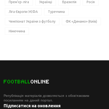
Прем'єр-ліга
Українці
Бразилія
Росія
Ліга Європи УЄФА
Туреччина
Чемпіонат України з футболу
ФК «Динамо» (Київ)
Німеччина
FOOTBALL
ONLINE
Републікація матеріалів дозволяється з обов'язковим
посиланням на даний портал.
Підписатися на оновлення