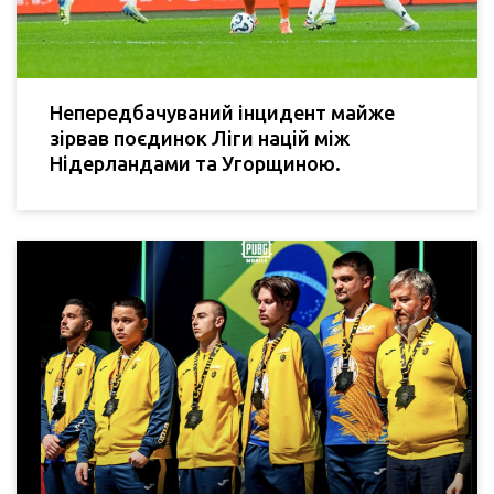
Непередбачуваний інцидент майже
зірвав поєдинок Ліги націй між
Нідерландами та Угорщиною.