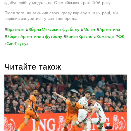
здобув срібну медаль на Олімпійських іграх 1996 року.
Після того, як закінчив свою ігрову кар'єру в 2012 році, він
вирішив зануритися у світ тренерства.
#
#
#
#
Бразилія
Збірна Мексики з футболу
Мілан
Аргентина
#
#
#
#
Збірна Аргентини з футболу
Ернан Креспо
Команда
ФК
«Сан-Паулу»
Читайте також