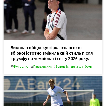
Виконав обіцянку: зірка іспанської
збірної істотно змінила свій стиль після
тріумфу на чемпіонаті світу 2026 року.
#
#
#
Футболіст
Півзахисник
Збірна Іспанії з футболу