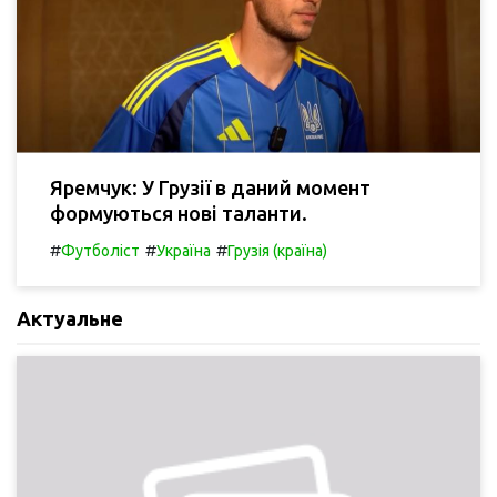
Яремчук: У Грузії в даний момент
формуються нові таланти.
#
#
#
Футболіст
Україна
Грузія (країна)
Актуальне