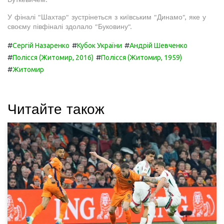
У фіналі "Шахтар" зустрінеться з київським "Динамо", яке у
своєму півфіналі здолало "Буковину".
#
#
#
Сергій Назаренко
Кубок України
Андрій Шевченко
#
#
Полісся (Житомир, 2016)
Полісся (Житомир, 1959)
#
Житомир
Читайте також