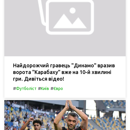
Найдорожчий гравець "Динамо" вразив
ворота "Карабаху" вже на 10-й хвилині
гри. Дивіться відео!
#
#
#
Футболіст
Київ
Євро