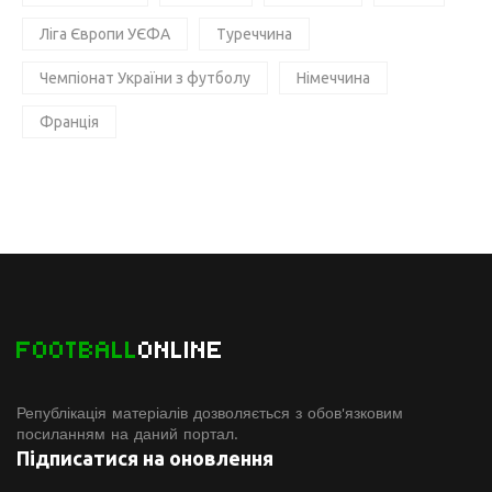
Ліга Європи УЄФА
Туреччина
Чемпіонат України з футболу
Німеччина
Франція
FOOTBALL
ONLINE
Републікація матеріалів дозволяється з обов'язковим
посиланням на даний портал.
Підписатися на оновлення