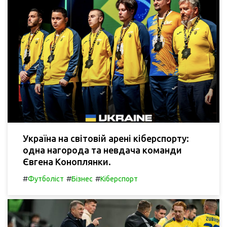
Україна на світовій арені кіберспорту:
одна нагорода та невдача команди
Євгена Коноплянки.
#
#
#
Футболіст
Бізнес
Кіберспорт