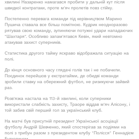
хвилині Назаренко намагався пробити у дальній кут після
швидкої контратаки, проте м'яч пролетів повз стійку.
Постепенно перевага команди під керівництвом Марино
Пушича ставала все більш помітною. Кудрик неодноразово
рятував свою команду, зупиняючи потужні удари нападаючих
"Шахтаря". Особливо запам'ятався Кевін, який невтомно
атакував захист суперників.
Статистика другого тайму яскраво відображала ситуацію на
полі.
До кінця основного часу глядачі голів так і не побачили.
Поєдинок перейшов у екстратайми, де обидві команди
зробили ставку на обережний футбол, не ризикуючи зайвий
раз.
Розв'язка настала на 113-й хвилині, коли суперники
використали слабкість захисту, Траоре віддав м'яч Алісону, і
той забив свій перший гол за український клуб.
На матчі був присутній президент Української асоціації
футболу Андрій Шевченко, який спостерігав за подіями на
полі з трибун разом з президентом клубу "Полісся" Геннадієм
Буткевичем.