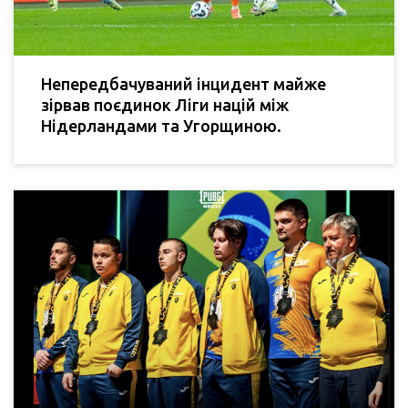
Непередбачуваний інцидент майже
зірвав поєдинок Ліги націй між
Нідерландами та Угорщиною.