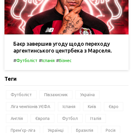
Баєр завершив угоду щодо переходу
аргентинського центрбека з Марселя.
#
#
#
Футболіст
Іспанія
Бізнес
Теги
Футболіст
Півзахисник
Україна
Ліга чемпіонів УЄФА
Іспанія
Київ
Євро
Англія
Європа
Футбол
Італія
Прем'єр-ліга
Українці
Бразилія
Росія