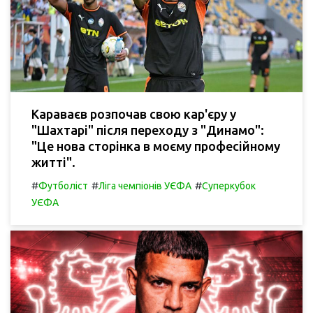
Караваєв розпочав свою кар'єру у
"Шахтарі" після переходу з "Динамо":
"Це нова сторінка в моєму професійному
житті".
#
#
#
Футболіст
Ліга чемпіонів УЄФА
Суперкубок
УЄФА