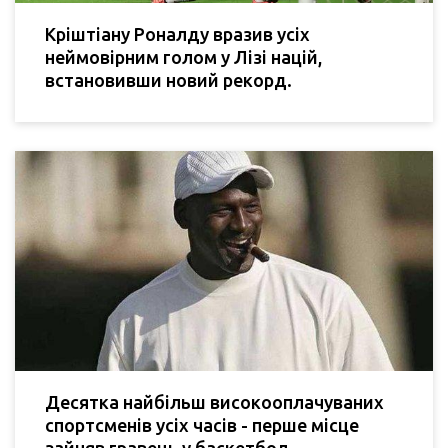
Кріштіану Роналду вразив усіх
неймовірним голом у Лізі націй,
встановивши новий рекорд.
Десятка найбільш високооплачуваних
спортсменів усіх часів - перше місце
зайняв гравець у баскетбол.