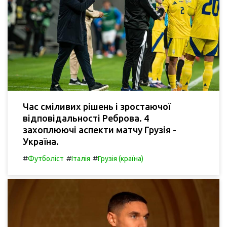
Час сміливих рішень і зростаючої
відповідальності Реброва. 4
захоплюючі аспекти матчу Грузія -
Україна.
#
#
#
Футболіст
Італія
Грузія (країна)