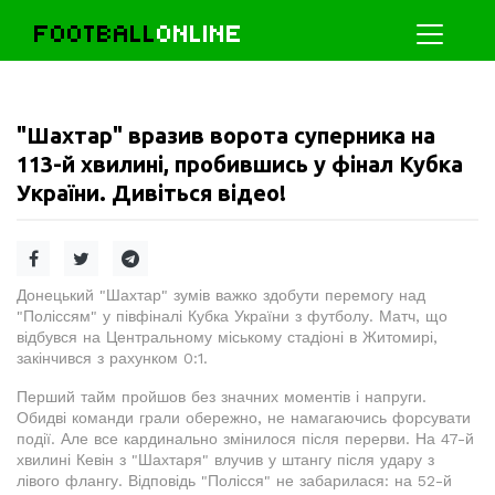
FOOTBALL
ONLINE
"Шахтар" вразив ворота суперника на
113-й хвилині, пробившись у фінал Кубка
України. Дивіться відео!
Донецький "Шахтар" зумів важко здобути перемогу над
"Поліссям" у півфіналі Кубка України з футболу. Матч, що
відбувся на Центральному міському стадіоні в Житомирі,
закінчився з рахунком 0:1.
Перший тайм пройшов без значних моментів і напруги.
Обидві команди грали обережно, не намагаючись форсувати
події. Але все кардинально змінилося після перерви. На 47-й
хвилині Кевін з "Шахтаря" влучив у штангу після удару з
лівого флангу. Відповідь "Полісся" не забарилася: на 52-й