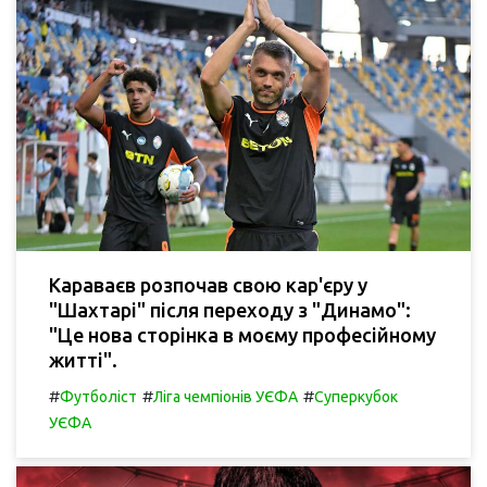
Караваєв розпочав свою кар'єру у
"Шахтарі" після переходу з "Динамо":
"Це нова сторінка в моєму професійному
житті".
#
#
#
Футболіст
Ліга чемпіонів УЄФА
Суперкубок
УЄФА