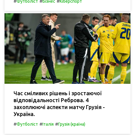
#
#
#
Футболіст
Бізнес
Кіберспорт
Час сміливих рішень і зростаючої
відповідальності Реброва. 4
захоплюючі аспекти матчу Грузія -
Україна.
#
#
#
Футболіст
Італія
Грузія (країна)