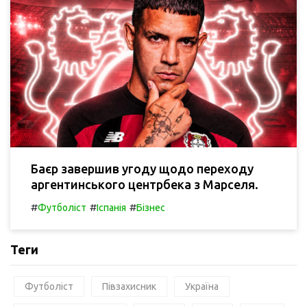
Баєр завершив угоду щодо переходу
аргентинського центрбека з Марселя.
#
#
#
Футболіст
Іспанія
Бізнес
Теги
Футболіст
Півзахисник
Україна