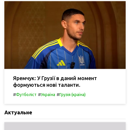
Яремчук: У Грузії в даний момент
формуються нові таланти.
#
#
#
Футболіст
Україна
Грузія (країна)
Актуальне