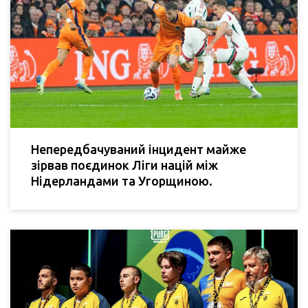
Непередбачуваний інцидент майже
зірвав поєдинок Ліги націй між
Нідерландами та Угорщиною.