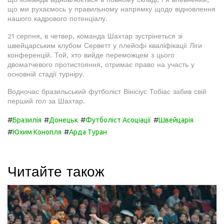
що ми рухаємось у правильному напрямку щодо відновлення
нашого кадрового потенціалу.
21 серпня, в четвер, команда Шахтар зустрінеться зі
швейцарським клубом Серветт у плейофі кваліфікації Ліги
конференцій. Той, хто вийде переможцем з цього
двоматчевого протистояння, отримає право на участь у
основній стадії турніру.
Водночас бразильський футболіст Вінісіус Тобіас забив свій
перший гол за Шахтар.
#
#
#
#
Бразилія
Донецьк
Футболіст Асоціації
Швейцарія
#
#
Юхим Конопля
Арда Туран
Читайте також