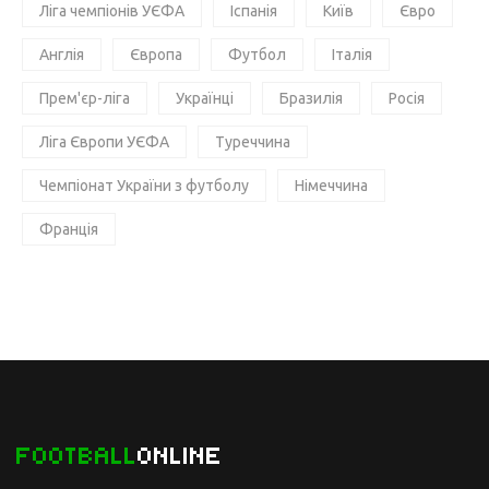
Ліга чемпіонів УЄФА
Іспанія
Київ
Євро
Англія
Європа
Футбол
Італія
Прем'єр-ліга
Українці
Бразилія
Росія
Ліга Європи УЄФА
Туреччина
Чемпіонат України з футболу
Німеччина
Франція
FOOTBALL
ONLINE