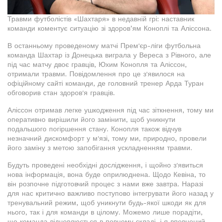
Травми футболістів «Шахтаря» в недавній грі: наставник
команди коментує ситуацію зі здоров’ям Коноплі та Аліссона.
В останньому проведеному матчі Прем'єр-ліги футбольна
команда Шахтар із Донецька виграла у Вереса з Рівного, але
під час матчу двоє гравців, Юхим Конопля та Аліссон,
отримали травми. Повідомлення про це з'явилося на
офіційному сайті команди, де головний тренер Арда Туран
обговорив стан здоров'я гравців.
Аліссон отримав легке ушкодження під час зіткнення, тому ми
оперативно вирішили його замінити, щоб уникнути
подальшого погіршення стану. Конопля також відчув
незначний дискомфорт у м'язі, тому ми, природно, провели
його заміну з метою запобігання ускладненням травми.
Будуть проведені необхідні дослідження, і щойно з'явиться
нова інформація, вона буде оприлюднена. Щодо Кевіна, то
він розпочне підготовчий процес з нами вже завтра. Наразі
для нас критично важливо поступово інтегрувати його назад у
тренувальний режим, щоб уникнути будь-якої шкоди як для
нього, так і для команди в цілому. Можемо лише порадіти,
що команда відновлюється в повному складі, і я впевнений,