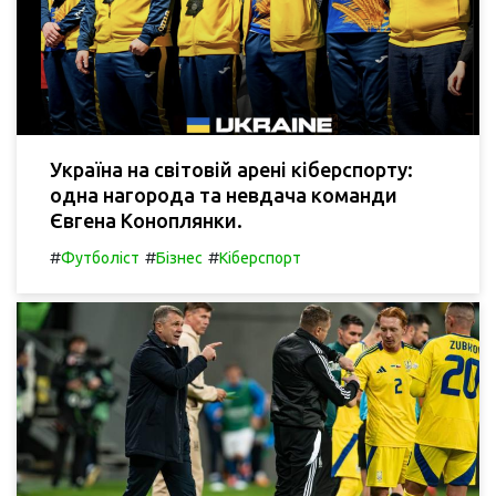
Україна на світовій арені кіберспорту:
одна нагорода та невдача команди
Євгена Коноплянки.
#
#
#
Футболіст
Бізнес
Кіберспорт