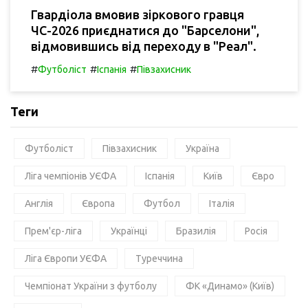
Гвардіола вмовив зіркового гравця
ЧС-2026 приєднатися до "Барселони",
відмовившись від переходу в "Реал".
#
#
#
Футболіст
Іспанія
Півзахисник
Теги
Футболіст
Півзахисник
Україна
Ліга чемпіонів УЄФА
Іспанія
Київ
Євро
Англія
Європа
Футбол
Італія
Прем'єр-ліга
Українці
Бразилія
Росія
Ліга Європи УЄФА
Туреччина
Чемпіонат України з футболу
ФК «Динамо» (Київ)