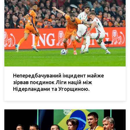
Непередбачуваний інцидент майже
зірвав поєдинок Ліги націй між
Нідерландами та Угорщиною.