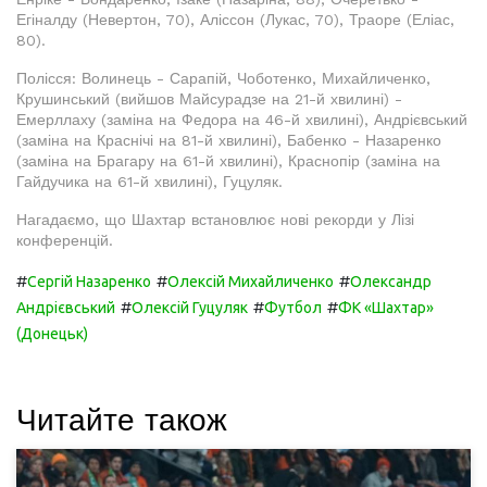
Егіналду (Невертон, 70), Аліссон (Лукас, 70), Траоре (Еліас,
80).
Полісся: Волинець - Сарапій, Чоботенко, Михайличенко,
Крушинський (вийшов Майсурадзе на 21-й хвилині) -
Емерллаху (заміна на Федора на 46-й хвилині), Андрієвський
(заміна на Краснічі на 81-й хвилині), Бабенко - Назаренко
(заміна на Брагару на 61-й хвилині), Краснопір (заміна на
Гайдучика на 61-й хвилині), Гуцуляк.
Нагадаємо, що Шахтар встановлює нові рекорди у Лізі
конференцій.
#
#
#
Сергій Назаренко
Олексій Михайличенко
Олександр
#
#
#
Андрієвський
Олексій Гуцуляк
Футбол
ФК «Шахтар»
(Донецьк)
Читайте також