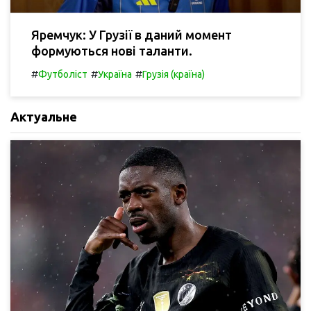
Яремчук: У Грузії в даний момент
формуються нові таланти.
#
#
#
Футболіст
Україна
Грузія (країна)
Актуальне