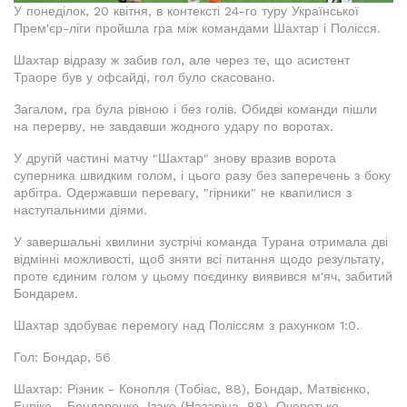
У понеділок, 20 квітня, в контексті 24-го туру Української
Прем'єр-ліги пройшла гра між командами Шахтар і Полісся.
Шахтар відразу ж забив гол, але через те, що асистент
Траоре був у офсайді, гол було скасовано.
Загалом, гра була рівною і без голів. Обидві команди пішли
на перерву, не завдавши жодного удару по воротах.
У другій частині матчу "Шахтар" знову вразив ворота
суперника швидким голом, і цього разу без заперечень з боку
арбітра. Одержавши перевагу, "гірники" не квапилися з
наступальними діями.
У завершальні хвилини зустрічі команда Турана отримала дві
відмінні можливості, щоб зняти всі питання щодо результату,
проте єдиним голом у цьому поєдинку виявився м'яч, забитий
Бондарем.
Шахтар здобуває перемогу над Поліссям з рахунком 1:0.
Гол: Бондар, 56
Шахтар: Різник - Конопля (Тобіас, 88), Бондар, Матвієнко,
Енріке - Бондаренко, Ізаке (Назаріна, 88), Очеретько -