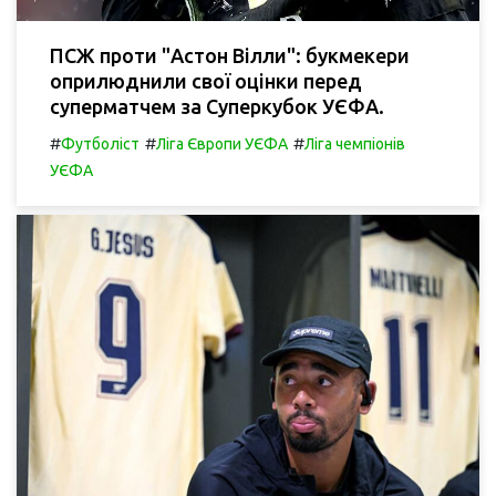
ПСЖ проти "Астон Вілли": букмекери
оприлюднили свої оцінки перед
суперматчем за Суперкубок УЄФА.
#
#
#
Футболіст
Ліга Європи УЄФА
Ліга чемпіонів
УЄФА