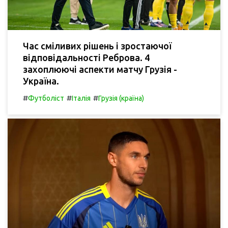
Час сміливих рішень і зростаючої
відповідальності Реброва. 4
захоплюючі аспекти матчу Грузія -
Україна.
#
#
#
Футболіст
Італія
Грузія (країна)