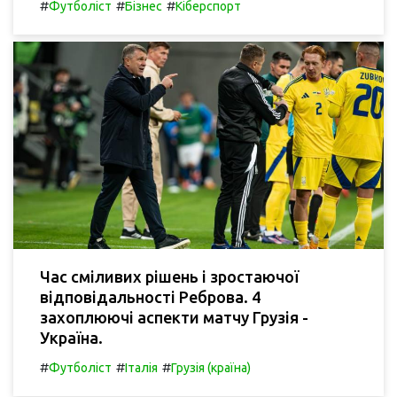
#
#
#
Футболіст
Бізнес
Кіберспорт
Час сміливих рішень і зростаючої
відповідальності Реброва. 4
захоплюючі аспекти матчу Грузія -
Україна.
#
#
#
Футболіст
Італія
Грузія (країна)