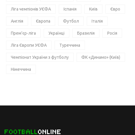
Ліга чемпіонів УЄФА
Іспанія
Київ
Євро
Англія
Європа
Футбол
Італія
Прем'єр-ліга
Українці
Бразилія
Росія
Ліга Європи УЄФА
Туреччина
Чемпіонат України з футболу
ФК «Динамо» (Київ)
Німеччина
FOOTBALL
ONLINE