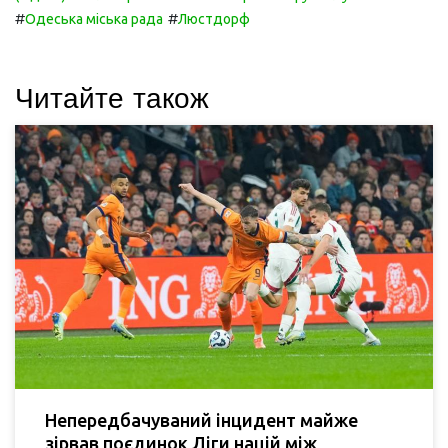
#
#
Одеська міська рада
Люстдорф
Читайте також
Непередбачуваний інцидент майже
зірвав поєдинок Ліги націй між