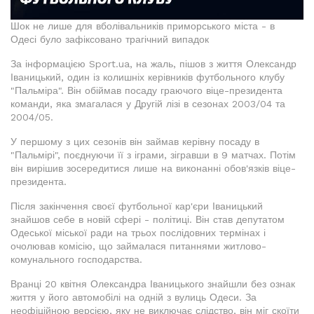
Шок не лише для вболівальників приморського міста - в
Одесі було зафіксовано трагічний випадок
За інформацією Sport.ua, на жаль, пішов з життя Олександр
Іваницький, один із колишніх керівників футбольного клубу
"Пальміра". Він обіймав посаду граючого віце-президента
команди, яка змагалася у Другій лізі в сезонах 2003/04 та
2004/05.
У першому з цих сезонів він займав керівну посаду в
"Пальмірі", поєднуючи її з іграми, зігравши в 9 матчах. Потім
він вирішив зосередитися лише на виконанні обов'язків віце-
президента.
Після закінчення своєї футбольної кар'єри Іваницький
знайшов себе в новій сфері - політиці. Він став депутатом
Одеської міської ради на трьох послідовних термінах і
очолював комісію, що займалася питаннями житлово-
комунального господарства.
Вранці 20 квітня Олександра Іваницького знайшли без ознак
життя у його автомобілі на одній з вулиць Одеси. За
неофіційною версією, яку не виключає слідство, він міг скоїти