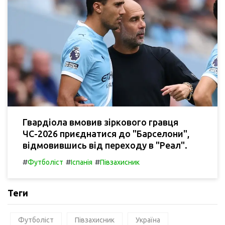
Гвардіола вмовив зіркового гравця
ЧС-2026 приєднатися до "Барселони",
відмовившись від переходу в "Реал".
#
#
#
Футболіст
Іспанія
Півзахисник
Теги
Футболіст
Півзахисник
Україна