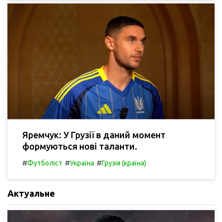
Яремчук: У Грузії в даний момент
формуються нові таланти.
#
#
#
Футболіст
Україна
Грузія (країна)
Актуальне