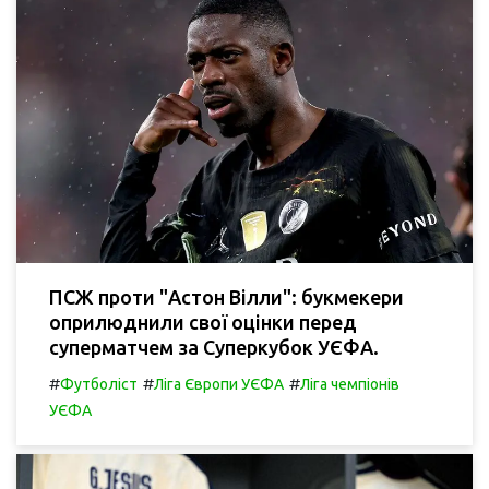
ПСЖ проти "Астон Вілли": букмекери
оприлюднили свої оцінки перед
суперматчем за Суперкубок УЄФА.
#
#
#
Футболіст
Ліга Європи УЄФА
Ліга чемпіонів
УЄФА