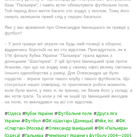
база "Пальміри", і навіть встиг облаштувати футбольне поле.
Той період його життя багато хто згадує з теплом. Тому його
смерть залишила гіркий слід у серцях багатьох.
Яке у вас враження про Олександра Іваницького як гравця у
футбол?
- У ролі гравця міг зіграти на будь-якій позиції в обороні,
віддаючись боротьбі на всі сто відсотків. Пригадується, як в
1/16 фіналу Кубка України "Пальміра" грала вдома з
донецьким "Шахтарем". У цій зустрічі Іваницький грав проти
Агахови, про що на згадку мав у своєму офісі велику світлину
їхнього єдиноборства у рамці. Для Олександра це було
гордістю - зіграти проти такого клубу і такого футболіста. Що
стосується нашої співпраці, то траплялися робочі моменти,
коли були матчі, у яких я, як тренер, не бачив його у складі, а
він хотів грати. Та коли у тій чи іншій грі Іваницький виходив
на поле, то викладався на всі сто відсотків.
#
#
#
#
Одеса
Кубок України
Футбольне поле
Друга ліга
#
#
#
#
України
Футбол
ФК «Шахтар» (Донецьк)
Nike, Inc.
ФК
#
#
«Спартак» (Москва)
Олександр Іваніцький
ФК «Пальміра»
#
#
(Одеса)
Пальміра
Чемпіонат України з футболу 2004—2005