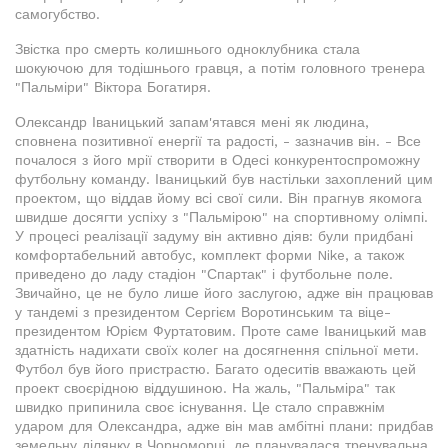
самогубство.
Звістка про смерть колишнього одноклубника стала
шокуючою для тодішнього гравця, а потім головного тренера
"Пальміри" Віктора Богатиря.
Олександр Іваницький запам'ятався мені як людина,
сповнена позитивної енергії та радості, - зазначив він. - Все
почалося з його мрії створити в Одесі конкурентоспроможну
футбольну команду. Іваницький був настільки захоплений цим
проектом, що віддав йому всі свої сили. Він прагнув якомога
швидше досягти успіху з "Пальмірою" на спортивному олімпі.
У процесі реалізації задуму він активно діяв: були придбані
комфортабельний автобус, комплект форми Nike, а також
приведено до ладу стадіон "Спартак" і футбольне поле.
Звичайно, це не було лише його заслугою, адже він працював
у тандемі з президентом Сергієм Воротинським та віце-
президентом Юрієм Фуртатовим. Проте саме Іваницький мав
здатність надихати своїх колег на досягнення спільної мети.
Футбол був його пристрастю. Багато одеситів вважають цей
проект своєрідною віддушиною. На жаль, "Пальміра" так
швидко припинила своє існування. Це стало справжнім
ударом для Олександра, адже він мав амбітні плани: придбав
земельну ділянку в Чорноморці, де планувалася тренувальна