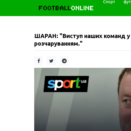
Спорт
фут
FOOTBALL
ONLINE
ШАРАН: "Виступ наших команд у
розчаруванням."