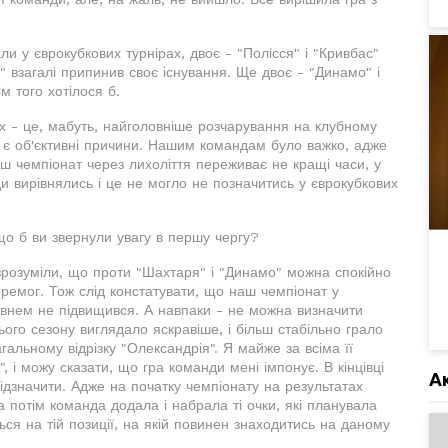
вали у єврокубкових турнірах, двоє - "Полісся" і "Кривбас"
1" взагалі припинив своє існування. Ще двоє - "Динамо" і
м того хотілося б.
ах - це, мабуть, найголовніше розчарування на клубному
ле є об'єктивні причини. Нашим командам було важко, адже
аш чемпіонат через лихоліття переживає не кращі часи, у
ди вирівнялись і це не могло не позначитись у єврокубкових
що б ви звернули увагу в першу чергу?
 зрозуміли, що проти "Шахтаря" і "Динамо" можна спокійно
перемог. Тож слід констатувати, що наш чемпіонат у
рівнем не підвищився. А навпаки - не можна визначити
ього сезону виглядало яскравіше, і більш стабільно грало
альному відрізку "Олександрія". Я майже за всіма її
, і можу сказати, що гра команди мені імпонує. В кінцівці
А
ідзначити. Адже на початку чемпіонату на результатах
а потім команда додала і набрала ті очки, які планувала
ся на тій позиції, на якій повинен знаходитись на даному