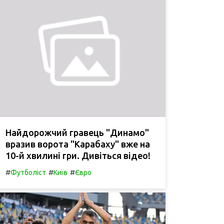
Найдорожчий гравець "Динамо"
вразив ворота "Карабаху" вже на
10-й хвилині гри. Дивіться відео!
#
#
#
Футболіст
Київ
Євро