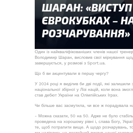
Один із найкваліфікованіших членів нашої тренер
Володимир Шаран, висловив свої міркування щод
завершується, у розмові з Sport.ua.
Що б ви акцентували в першу чергу?
У 2024 році я виділив би дві події, які залишили
національної збірної у Лізі націй, коли вона зм
став дебют України на Олімпійських Іграх.
Чи більше вас засмутила, чи все ж порадувала 
- Можна сказати, 50 на 50. Адже не було стабільн
проведена на хорошому рівні і, слава Богу, Укр
те, щоб потрапити вище. А щодо розчарувань, то
ми надіялись на достойний виступ нашої головно