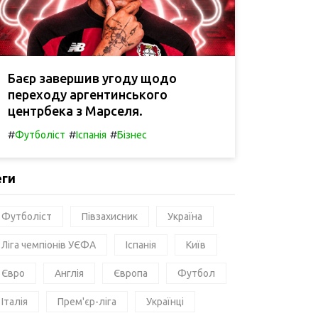
Баєр завершив угоду щодо
переходу аргентинського
центрбека з Марселя.
#
#
#
Футболіст
Іспанія
Бізнес
еги
Футболіст
Півзахисник
Україна
Ліга чемпіонів УЄФА
Іспанія
Київ
Євро
Англія
Європа
Футбол
Італія
Прем'єр-ліга
Українці