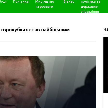
бол
Політика
Мистецтво
Бізнес
політика та
та розваги
державне
управління
 єврокубках став найбільшим
Н