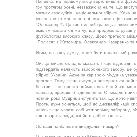
Напевно, на першому місці варто виділити футбол
гру протягом осені, незважаючи на те, що виступ
матчах єврокубків і національної збірної. Хоча 
рівень гри та має непогані показники ефективност
"Олександрії". Це креативний гравець з відмінним
вміє змінювати хід матчу, що продемонстрував у к
футболістом високого класу. Щодо третього місця
"Полісся" з Житомира, Олександр Назаренко та 
Яким, на вашу думку, може бути подальший розви
Ой, це дійсно складно сказати. Якщо відповідні 
підтвердять наявність забороненого засобу, це б
збірної України. Адже за кар'єрою Мудрика уважн
прогрес. Тому, якщо ситуація розгорнеться найг
без гри — це просто неймовірно! У цей час може 
навпаки, вражаюче відновлення. Є чимало прикл
чотири роки Мудрик виступить так, що ніхто наві
Проте, дуже хочеться, щоб до дискваліфікації с
навіть якщо уявити собі чотирирічну заборону, 
так говорять люди, які його добре знають.
Які ваші найближчі індивідуальні наміри?
Мій головний план на найближчий місяць — це н