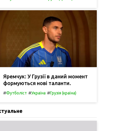
Яремчук: У Грузії в даний момент
формуються нові таланти.
#
#
#
Футболіст
Україна
Грузія (країна)
ктуальне