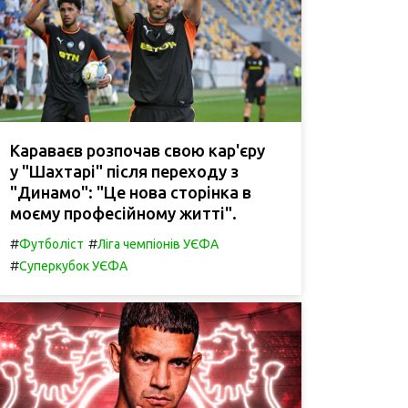
Караваєв розпочав свою кар'єру
у "Шахтарі" після переходу з
"Динамо": "Це нова сторінка в
моєму професійному житті".
#
#
Футболіст
Ліга чемпіонів УЄФА
#
Суперкубок УЄФА