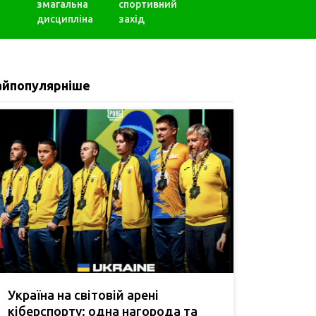
змагальна
спортивний
дисципліна
захід
айпопулярніше
Україна на світовій арені
кіберспорту: одна нагорода та