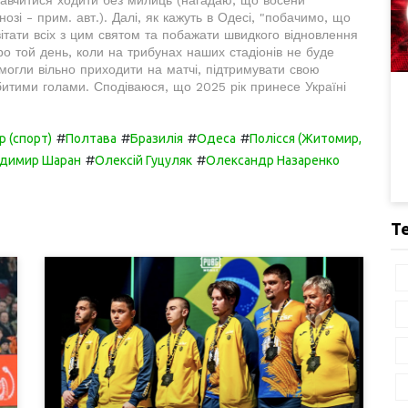
і - прим. авт.). Далі, як кажуть в Одесі, "побачимо, що
ивітати всіх з цим святом та побажати швидкого відновлення
ро той день, коли на трибунах наших стадіонів не буде
огли вільно приходити на матчі, підтримувати свою
итими голами. Сподіваюся, що 2025 рік принесе Україні
#
#
#
#
р (спорт)
Полтава
Бразилія
Одеса
Полісся (Житомир,
#
#
димир Шаран
Олексій Гуцуляк
Олександр Назаренко
Т