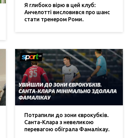
Я глибоко вірю в цей клуб:
Анчелотті висловився про шанс
стати тренером Роми.
Потрапили до зони єврокубків.
Санта-Клара з невеликою
перевагою обіграла Фамалікау.