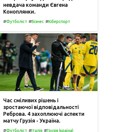
невдача команди Євгена
Коноплянки.
#
#
#
Футболіст
Бізнес
Кіберспорт
Час сміливих рішень і
зростаючої відповідальності
Реброва. 4 захоплюючі аспекти
матчу Грузія - Україна.
#
#
#
Футболіст
Італія
Грузія (країна)