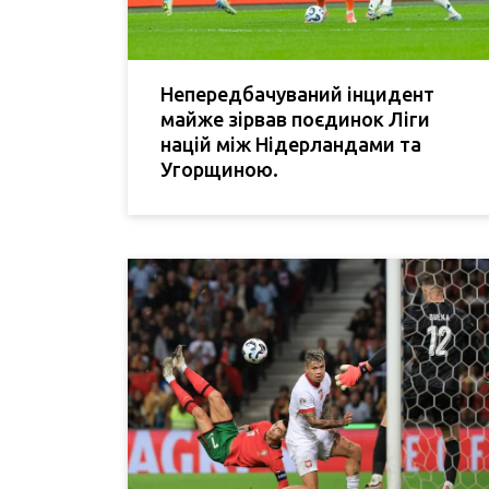
Непередбачуваний інцидент
майже зірвав поєдинок Ліги
націй між Нідерландами та
Угорщиною.