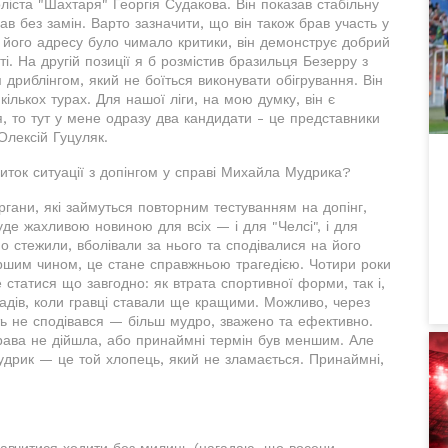
іста "Шахтаря" Георгія Судакова. Він показав стабільну
ав без замін. Варто зазначити, що він також брав участь у
на його адресу було чимало критики, він демонструє добрий
і. На другій позиції я б розмістив бразильця Безерру з
 дриблінгом, який не боїться виконувати обігрування. Він
ількох турах. Для нашої ліги, на мою думку, він є
, то тут у мене одразу два кандидати - це представники
Олексій Гуцуляк.
ток ситуації з допінгом у справі Михайла Мудрика?
органи, які займуться повторним тестуванням на допінг,
уде жахливою новиною для всіх — і для "Челсі", і для
о стежили, вболівали за нього та сподівалися на його
іршим чином, це стане справжньою трагедією. Чотири роки
статися що завгодно: як втрата спортивної форми, так і,
адів, коли гравці ставали ще кращими. Можливо, через
ть не сподівався — більш мудро, зважено та ефективно.
права не дійшла, або принаймні термін був меншим. Але
Мудрик — це той хлопець, який не зламається. Принаймні,
авчитися ходити без милиць (нагадаю, що восени