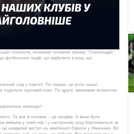
ської спільноти, колишній головний тренер "Олександрії"
о футбольних подій, що відбулися в році, що
 значний слід у пам'яті. По-перше, це успіх нашої
огла подолати груповий етап. По-друге, важливим моментом
національна команда?
ості. Та все ж головне - це кінцівка. А вона була
аїна вийшла у плей-оф і у наступному році боротиметься за
 це невдалий виступ на чемпіонаті Європи у Німеччині. Всі
ї команди, але, на жаль, не вийшло. Все вирішила гра з