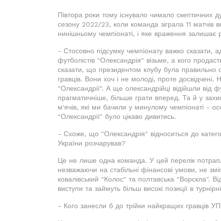
Півтора роки тому існувало чимало скептичних ду
сезону 2022/23, коли команда зіграла 11 матчів 
нинішньому чемпіонаті, і яке враження залишає
- Стосовно підсумку чемпіонату важко сказати, а
футболістів "Олександрія" візьме, а кого продас
сказати, що президентом клубу була правильно о
гравців. Вони хоч і не молоді, проте досвідчені.
"Олександрії". А ще олександрійці відійшли від ф
прагматичніше, більше грати вперед. Та й у захи
м'ячів, які ми бачили у минулому чемпіонаті - ос
"Олександрії" було цікаво дивитись.
- Схоже, що "Олександрія" відноситься до категор
України розчарував?
Це не лише одна команда. У цей перелік потрапл
незважаючи на стабільні фінансові умови, не змі
ковалівський "Колос" та полтавська "Ворскла". Ві
виступи та займуть більш високі позиції в турнірні
- Кого занесли б до трійки найкращих гравців У