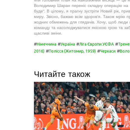
Володимир Шаран переніс складну операцію на ноз
буде". В цілому, я прагну зустріти Новий рік, пр
миру. Звісно, бажаю всім здоров'я. Також мрію п
жодних обмежень для глядачів. Хочу, щоб люди м
команду та насолоджуватися якісною грою та заб
щасливі зміни.
#
#
#
#
Німеччина
Україна
Ліга Європи УЄФА
Трене
#
#
#
2016)
Полісся (Житомир, 1959)
Черкаси
Воло
Читайте також