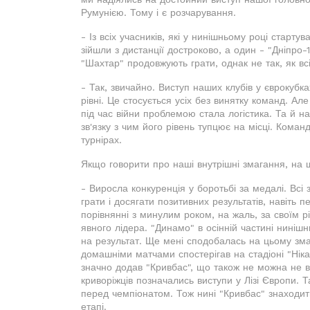
Румунією. Тому і є розчарування.
- Із всіх учасників, які у нинішньому році старту
зійшли з дистанції достроково, а один - "Дніпро-
"Шахтар" продовжують грати, однак не так, як всі
- Так, звичайно. Виступ наших клубів у єврокубк
рівні. Це стосується усіх без винятку команд. А
під час війни проблемою стала логістика. Та й н
зв'язку з чим його рівень тупцює на місці. Коман
турнірах.
Якщо говорити про наші внутрішні змагання, на 
- Виросла конкуренція у боротьбі за медалі. Всі
грати і досягати позитивних результатів, навіть 
порівнянні з минулим роком, на жаль, за своїм 
явного лідера. "Динамо" в осінній частині нинішн
на результат. Ще мені сподобалась на цьому змаг
домашніми матчами спостерігав на стадіоні "Ніка"
значно додав "Кривбас", що також не можна не в
криворіжців позначались виступи у Лізі Європи. Т
перед чемпіонатом. Тож нині "Кривбас" знаходить
етапі.