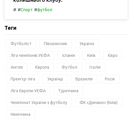
#
#
#
Спорт
футбол
Теги
Футболіст
Півзахисник
Україна
Ліга чемпіонів УЄФА
Іспанія
Київ
Євро
Англія
Європа
Футбол
Італія
Прем'єр-ліга
Українці
Бразилія
Росія
Ліга Європи УЄФА
Туреччина
Чемпіонат України з футболу
ФК «Динамо» (Київ)
Німеччина