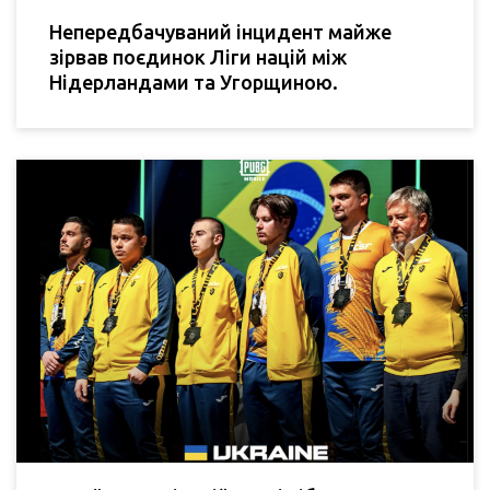
Непередбачуваний інцидент майже
зірвав поєдинок Ліги націй між
Нідерландами та Угорщиною.