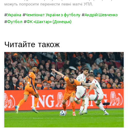
можуть попросити перенести певні матчі УПЛ.
#
#
#
Україна
Чемпіонат України з футболу
Андрій Шевченко
#
#
Футбол
ФК «Шахтар» (Донецьк)
Читайте також