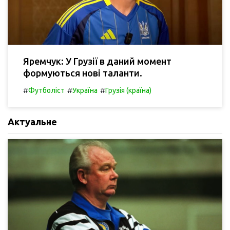
Яремчук: У Грузії в даний момент
формуються нові таланти.
#
#
#
Футболіст
Україна
Грузія (країна)
Актуальне