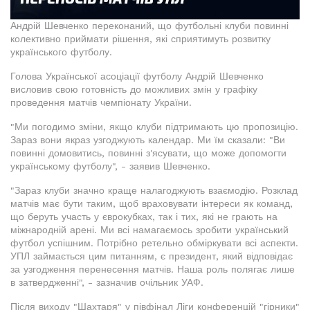
Андрій Шевченко переконаний, що футбольні клуби повинні
колективно приймати рішення, які сприятимуть розвитку
українського футболу.
Голова Української асоціації футболу Андрій Шевченко
висловив свою готовність до можливих змін у графіку
проведення матчів чемпіонату України.
"Ми погодимо зміни, якщо клуби підтримають цю пропозицію.
Зараз вони якраз узгоджують календар. Ми їм сказали: "Ви
повинні домовитись, повинні з'ясувати, що може допомогти
українському футболу", - заявив Шевченко.
"Зараз клуби значно краще налагоджують взаємодію. Розклад
матчів має бути таким, щоб враховувати інтереси як команд,
що беруть участь у єврокубках, так і тих, які не грають на
міжнародній арені. Ми всі намагаємось зробити український
футбол успішним. Потрібно ретельно обміркувати всі аспекти.
УПЛ займається цим питанням, є президент, який відповідає
за узгодження перенесення матчів. Наша роль полягає лише
в затвердженні", - зазначив очільник УАФ.
Після виходу "Шахтаря" у півфінал Ліги конференцій "гірники"