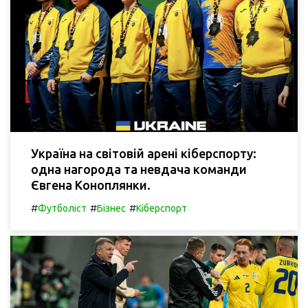
Україна на світовій арені кіберспорту:
одна нагорода та невдача команди
Євгена Коноплянки.
#
#
#
Футболіст
Бізнес
Кіберспорт