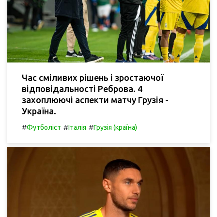
Час сміливих рішень і зростаючої
відповідальності Реброва. 4
захоплюючі аспекти матчу Грузія -
Україна.
#
#
#
Футболіст
Італія
Грузія (країна)