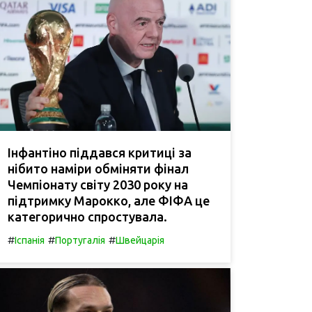
Інфантіно піддався критиці за
нібито наміри обміняти фінал
Чемпіонату світу 2030 року на
підтримку Марокко, але ФІФА це
категорично спростувала.
#
#
#
Іспанія
Португалія
Швейцарія