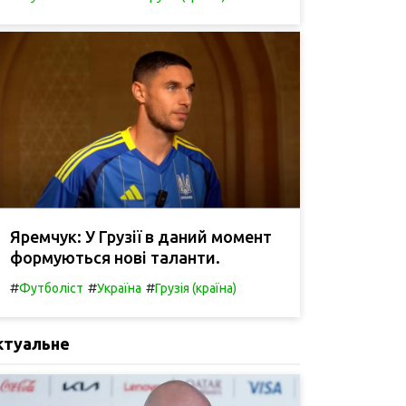
Яремчук: У Грузії в даний момент
формуються нові таланти.
#
#
#
Футболіст
Україна
Грузія (країна)
ктуальне