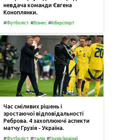
невдача команди Євгена
Коноплянки.
#
#
#
Футболіст
Бізнес
Кіберспорт
Час сміливих рішень і
зростаючої відповідальності
Реброва. 4 захоплюючі аспекти
матчу Грузія - Україна.
#
#
#
Футболіст
Італія
Грузія (країна)