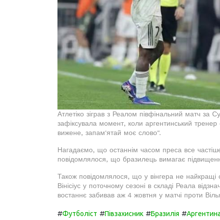
Атлетіко зіграв з Реалом півфінальний матч за Су
зафіксувала момент, коли аргентинський тренер 
вижене, запам'ятай моє слово".
Нагадаємо, що останнім часом преса все частіше
повідомлялося, що бразилець вимагає підвищенн
Також повідомлялося, що у вінгера не найкращі
Вінісіус у поточному сезоні в складі Реала відзн
востаннє забивав аж 4 жовтня у матчі проти Віль
#
#
#
#
Футболіст
Півзахисник
Бразилія
Аргентин