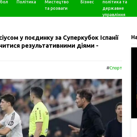
бол
Політика
Мистецтво
Бізнес
політика та
та розваги
державне
управління
сіусом у поєдинку за Суперкубок Іспанії
Н
начитися результативними діями -
#
Спорт