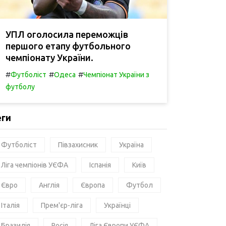
УПЛ оголосила переможців
першого етапу футбольного
чемпіонату України.
#
#
#
Футболіст
Одеса
Чемпіонат України з
футболу
еги
Футболіст
Півзахисник
Україна
Ліга чемпіонів УЄФА
Іспанія
Київ
Євро
Англія
Європа
Футбол
Італія
Прем'єр-ліга
Українці
Бразилія
Росія
Ліга Європи УЄФА