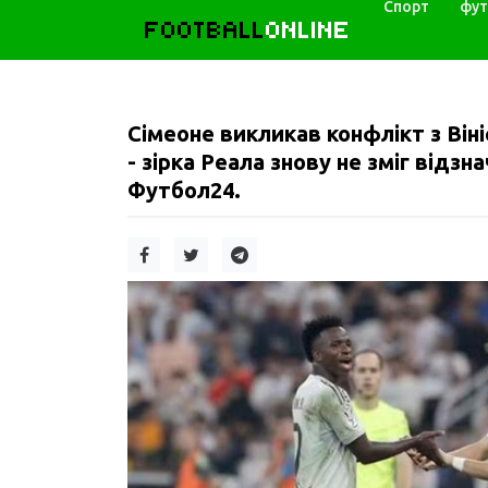
Спорт
фут
FOOTBALL
ONLINE
Сімеоне викликав конфлікт з Віні
- зірка Реала знову не зміг відз
Футбол24.