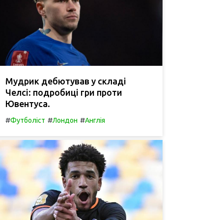
Мудрик дебютував у складі
Челсі: подробиці гри проти
Ювентуса.
#
#
#
Футболіст
Лондон
Англія