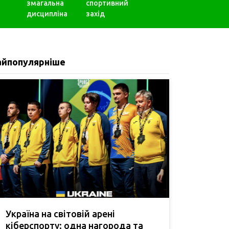
змагальна
спортивний
дисципліна
захід
айпопулярніше
Україна на світовій арені
кіберспорту: одна нагорода та