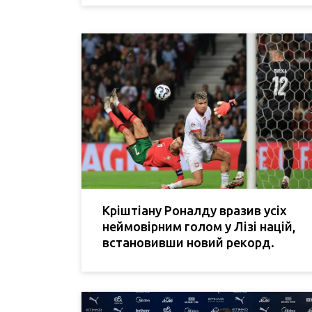
Кріштіану Роналду вразив усіх
неймовірним голом у Лізі націй,
встановивши новий рекорд.