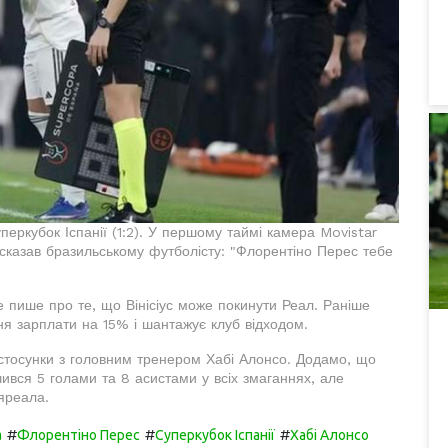
перкубок Іспанії (1:2). У першому таймі камера Movistar
сказав бразильському футболісту: "Флорентіно Перес тебе
 пише про те, що Вінісіус може покинути Реал. Раніше
я зарплати на 15% і шантажує клуб відходом.
 стосунки з головним тренером Хабі Алонсо. Додамо, що
ачився 5 голами та 8 асистами у всіх змаганнях, але
яреала.
#
#
#
а
Флорентіно Перес
Суперкубок Іспанії
Хабі Алонсо