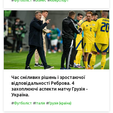
#
#
#
Футболіст
Бізнес
Кіберспорт
Час сміливих рішень і зростаючої
відповідальності Реброва. 4
захоплюючі аспекти матчу Грузія -
Україна.
#
#
#
Футболіст
Італія
Грузія (країна)