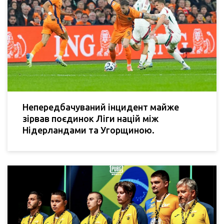
Непередбачуваний інцидент майже
зірвав поєдинок Ліги націй між
Нідерландами та Угорщиною.