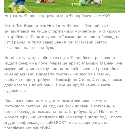
Ноттінгем Форест зустрічається з Фенербахче / IMAGO
Матч Ліги Європи між Ноттінгем Форест і Фенербахче
запам'ятався не лише спортивними моментами, а й хаосом
на трибунах. Фанати турецької команди створили безлад на
Сіті Граунд, а після завершення гри гостьовий сектор
виглядав, наче після бурі.
На початку зустрічі вболівальники Фенербахче розпочали
кидати фаєри на поле. Через це арбітр Мауріціо Маріані був
змушений зупинити гру вже на першій хвилині. Гравці обох
команд активно відкидали піротехнічні засоби з газону,
особливо перед трибуною Бріджфорд Стенд. Стюарди також
допомагали в прибиранні, і вже на другій хвилині матч
відновився.
Після завершення матчу в мережі з'явилися знімки з
гостьового сектора, де сидіння були вирвані з кріплень, а
сміття безладно розкидане по всій трибуні. Клуб Ноттінгем
Форест офіційно утримався від коментарів щодо події, проте,
згідно з інформацією talkSPORT, організація очікує на
розслідування від УЄФА.