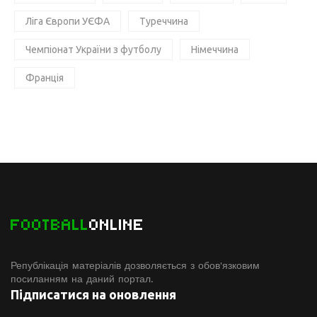
Ліга Європи УЄФА
Туреччина
Чемпіонат України з футболу
Німеччина
Франція
FOOTBALL
ONLINE
Републікація матеріалів дозволяється з обов'язковим
посиланням на даний портал.
Підписатися на оновлення