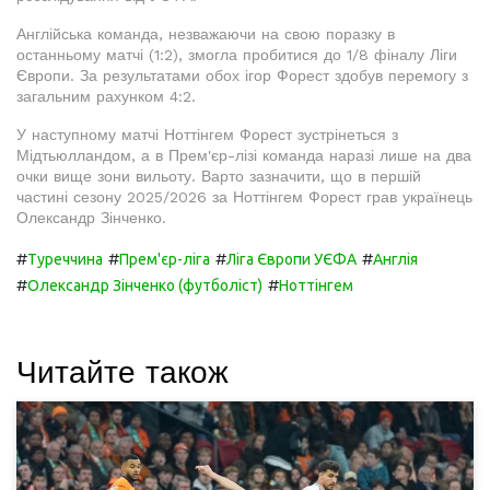
Англійська команда, незважаючи на свою поразку в
останньому матчі (1:2), змогла пробитися до 1/8 фіналу Ліги
Європи. За результатами обох ігор Форест здобув перемогу з
загальним рахунком 4:2.
У наступному матчі Ноттінгем Форест зустрінеться з
Мідтьюлландом, а в Прем'єр-лізі команда наразі лише на два
очки вище зони вильоту. Варто зазначити, що в першій
частині сезону 2025/2026 за Ноттінгем Форест грав українець
Олександр Зінченко.
#
#
#
#
Туреччина
Прем'єр-ліга
Ліга Європи УЄФА
Англія
#
#
Олександр Зінченко (футболіст)
Ноттінгем
Читайте також