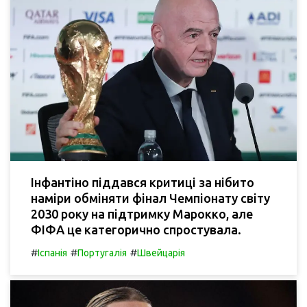
Інфантіно піддався критиці за нібито
наміри обміняти фінал Чемпіонату світу
2030 року на підтримку Марокко, але
ФІФА це категорично спростувала.
#
#
#
Іспанія
Португалія
Швейцарія