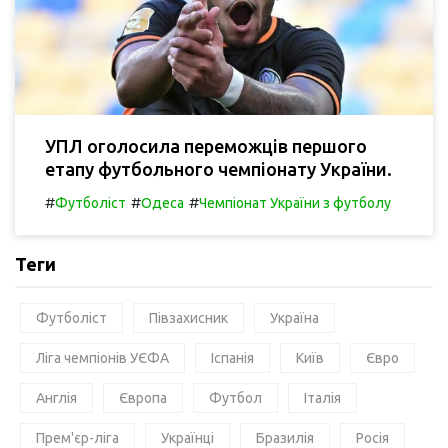
УПЛ оголосила переможців першого
етапу футбольного чемпіонату України.
#
#
#
Футболіст
Одеса
Чемпіонат України з футболу
Теги
Футболіст
Півзахисник
Україна
Ліга чемпіонів УЄФА
Іспанія
Київ
Євро
Англія
Європа
Футбол
Італія
Прем'єр-ліга
Українці
Бразилія
Росія