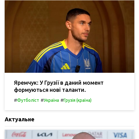
Яремчук: У Грузії в даний момент
формуються нові таланти.
#
#
#
Футболіст
Україна
Грузія (країна)
Актуальне