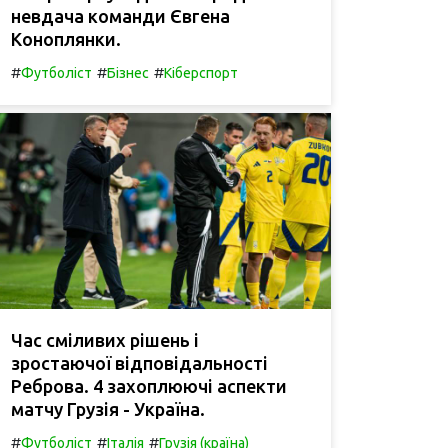
невдача команди Євгена
Коноплянки.
#
#
#
Футболіст
Бізнес
Кіберспорт
Час сміливих рішень і
зростаючої відповідальності
Реброва. 4 захоплюючі аспекти
матчу Грузія - Україна.
#
#
#
Футболіст
Італія
Грузія (країна)