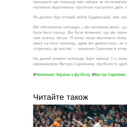
тренувати цю команду вже завтра чи післязавтра
належить відпочивати протягом наступних двох т
Як далеко був готовий зайти Будківський, аби п
Ми обговорили ситуацію, і він запевнив мене, щ
були його пальці. Ми були впевнені, що він прине
нам значно легше. Я можу лише висловити йому
увагу на його приклад, адже він демонструє, як п
готуючись до матчів, – зазначив Скрипник в інте
На даний момент команда Зоря займає 7-у позицію
керівництвом Віктора Скрипника, футболісти здоб
#
#
Чемпіонат України з футболу
Віктор Скрипник
Читайте також