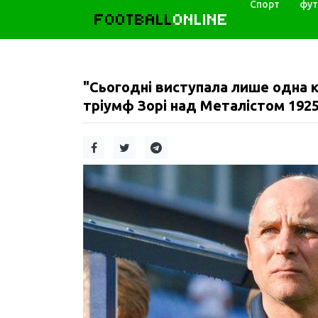
Спорт
фут
FOOTBALL
ONLINE
"Сьогодні виступала лише одна 
тріумф Зорі над Металістом 1925