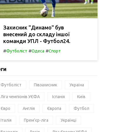
Захисник "Динамо" був
внесений до складу іншої
команди УПЛ - Футбол24.
#
#
#
Футболіст
Одеса
Спорт
еги
Футболіст
Півзахисник
Україна
Ліга чемпіонів УЄФА
Іспанія
Київ
Євро
Англія
Європа
Футбол
Італія
Прем'єр-ліга
Українці