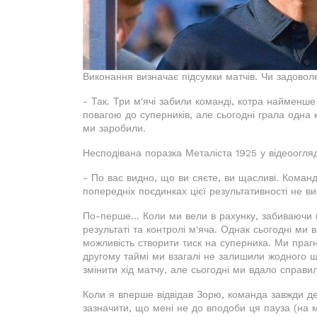
Виконання визначає підсумки матчів. Чи задовол
- Так. Три м'ячі забили команді, котра найменше
повагою до суперників, але сьогодні грала одна к
ми заробили.
Несподівана поразка Металіста 1925 у відеоогляді
- По вас видно, що ви сяєте, ви щасливі. Команд
попередніх поєдинках цієї результативності не в
По-перше... Коли ми вели в рахунку, забиваючи 
результаті та контролі м'яча. Однак сьогодні ми 
можливість створити тиск на суперника. Ми прагн
другому таймі ми взагалі не залишили жодного ша
змінити хід матчу, але сьогодні ми вдало справи
Коли я вперше відвідав Зорю, команда завжди де
зазначити, що мені не до вподоби ця пауза (на м