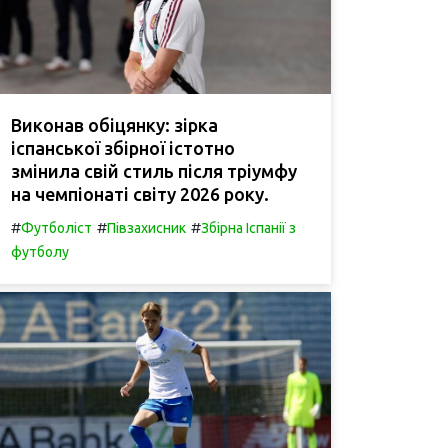
Виконав обіцянку: зірка
іспанської збірної істотно
змінила свій стиль після тріумфу
на чемпіонаті світу 2026 року.
#
#
#
Футболіст
Півзахисник
Збірна Іспанії з
футболу