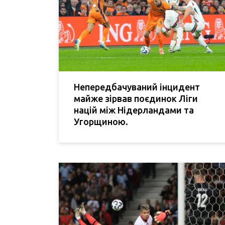
Непередбачуваний інцидент
майже зірвав поєдинок Ліги
націй між Нідерландами та
Угорщиною.