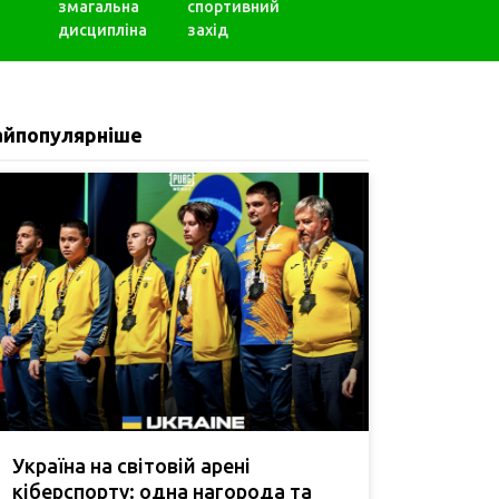
змагальна
спортивний
дисципліна
захід
айпопулярніше
Україна на світовій арені
кіберспорту: одна нагорода та