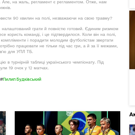
. Але, на жаль, регламент є регламентом. Отже, нам
ижнів.
ровести 90 хвилин на полі, незважаючи на свою травму?
о налаштований грати й повністю готовий. Єдиним ризиком
се користь команді, і це підтвердилося. Коли він на полі,
 компліменти і порадити молодим футболістам звертати
отрібно працювати не тільки під час гри, а й за її межами,
рв'ю для УПЛ ТБ.
 в турнірній таблиці українського чемпіонату. Під
ули 19 очок у 12 матчах.
#
Пилип Будківський
А