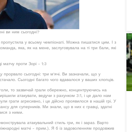
ені ви ним сьогодні?
 пропустила у всьому чемпіонаті. Можна пишатися цим. І з
оманда, яка, як на мене, заслуговувала на ті три бали, які
 матчу проти Зорі - 1:3
у прорвало сьогодні: три м'ячі. Ви зазначали, що у
истачало. Сьогодні багато чого вдавалося у ваших хлопців.
голи, то зазвичай грали обережно, концентруючись на
вирішили атакувати, ведучи з рахунком 3:1, і це дало нам
ули грати агресивно, і це дійсно проявилося в нашій грі. У
нсу для суперників. Ми знали, що в них є гравці, здатні
лися з ними.
монструвала атакувальний стиль гри, як і зараз. Варто
іжнародні матчі - прим.). Я б із задоволенням продовжив