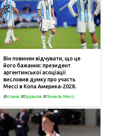
Він повинен відчувати, що це
його бажання: президент
аргентинської асоціації
висловив думку про участь
Мессі в Копа Америка-2028.
#
#
#
Іспанія
Бразилія
Ліонель Мессі