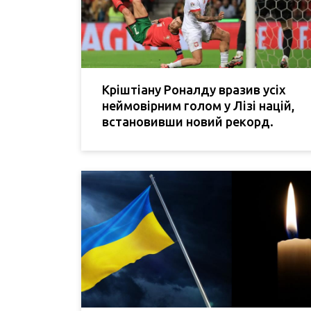
Кріштіану Роналду вразив усіх
неймовірним голом у Лізі націй,
встановивши новий рекорд.