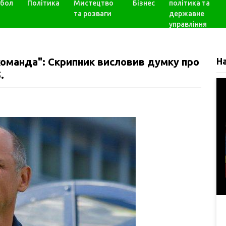
бол
Політика
Мистецтво
Бізнес
політика та
та розваги
державне
управління
команда": Скрипник висловив думку про
Н
.