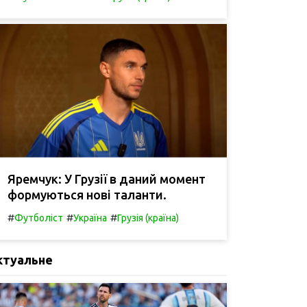
Яремчук: У Грузії в даний момент
формуються нові таланти.
#
#
#
Футболіст
Україна
Грузія (країна)
ктуальне