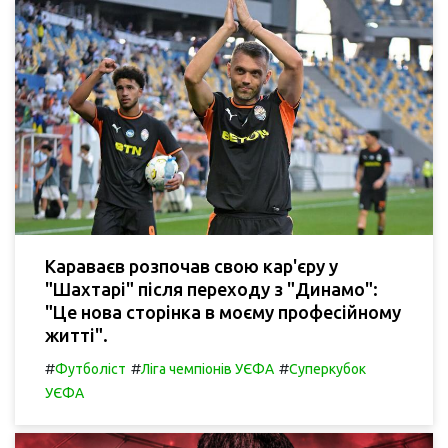
Караваєв розпочав свою кар'єру у
"Шахтарі" після переходу з "Динамо":
"Це нова сторінка в моєму професійному
житті".
#
#
#
Футболіст
Ліга чемпіонів УЄФА
Суперкубок
УЄФА