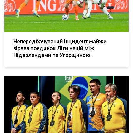
Непередбачуваний інцидент майже
зірвав поєдинок Ліги націй між
Нідерландами та Угорщиною.