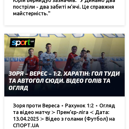
постріли - два забиті м'ячі. Це справжня
майстерність."
Зоря проти Вереса ⋆ Рахунок 1:2 ⋆ Огляд
та відео матчу ≻ Прем'єр-ліга ≺ Дата:
13.04.2025 ≻ Відео з голами {Футбол} на
СПОРТ.UA