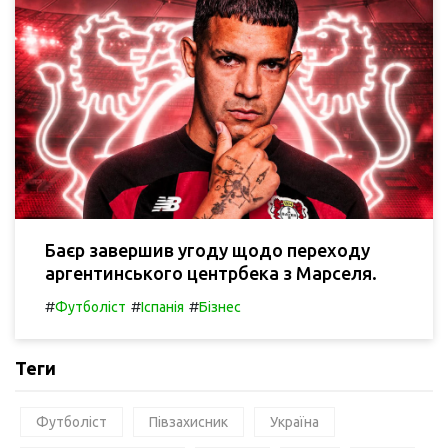
Баєр завершив угоду щодо переходу
аргентинського центрбека з Марселя.
#
#
#
Футболіст
Іспанія
Бізнес
Теги
Футболіст
Півзахисник
Україна