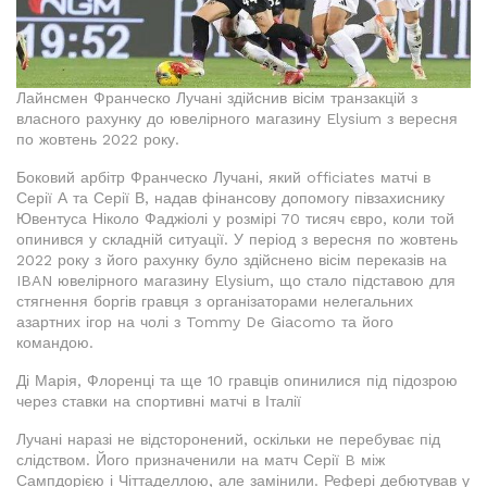
Лайнсмен Франческо Лучані здійснив вісім транзакцій з
власного рахунку до ювелірного магазину Elysium з вересня
по жовтень 2022 року.
Боковий арбітр Франческо Лучані, який officiates матчі в
Серії А та Серії В, надав фінансову допомогу півзахиснику
Ювентуса Ніколо Фаджіолі у розмірі 70 тисяч євро, коли той
опинився у складній ситуації. У період з вересня по жовтень
2022 року з його рахунку було здійснено вісім переказів на
IBAN ювелірного магазину Elysium, що стало підставою для
стягнення боргів гравця з організаторами нелегальних
азартних ігор на чолі з Tommy De Giacomo та його
командою.
Ді Марія, Флоренці та ще 10 гравців опинилися під підозрою
через ставки на спортивні матчі в Італії
Лучані наразі не відсторонений, оскільки не перебуває під
слідством. Його призначенили на матч Серії B між
Сампдорією і Чіттаделлою, але замінили. Рефері дебютував у