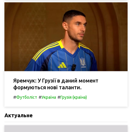
Яремчук: У Грузії в даний момент
формуються нові таланти.
#
#
#
Футболіст
Україна
Грузія (країна)
Актуальне