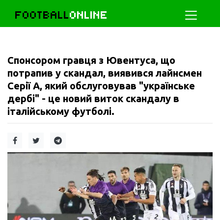
FOOTBALL
ONLINE
Спонсором гравця з Ювентуса, що
потрапив у скандал, виявився лайнсмен
Серії А, який обслуговував "українське
дербі" - це новий виток скандалу в
італійському футболі.