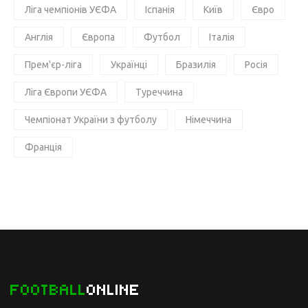
Ліга чемпіонів УЄФА
Іспанія
Київ
Євро
Англія
Європа
Футбол
Італія
Прем'єр-ліга
Українці
Бразилія
Росія
Ліга Європи УЄФА
Туреччина
Чемпіонат України з футболу
Німеччина
Франція
FOOTBALL
ONLINE