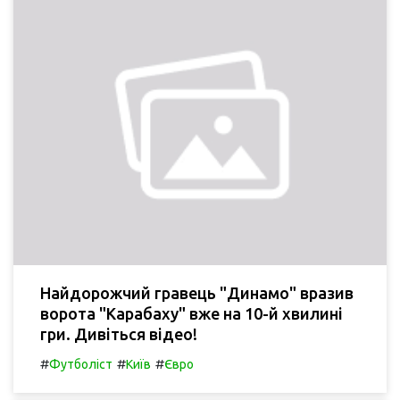
Найдорожчий гравець "Динамо" вразив
ворота "Карабаху" вже на 10-й хвилині
гри. Дивіться відео!
#
#
#
Футболіст
Київ
Євро