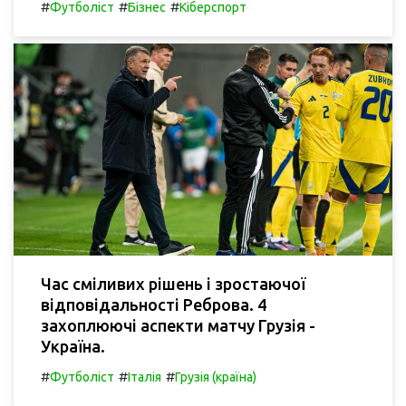
#
#
#
Футболіст
Бізнес
Кіберспорт
Час сміливих рішень і зростаючої
відповідальності Реброва. 4
захоплюючі аспекти матчу Грузія -
Україна.
#
#
#
Футболіст
Італія
Грузія (країна)