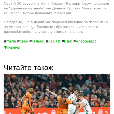
Серії А 30 вересня в матчі Парма - Кальярі. Також працював
на "українському дербі" між Дженоа Руслана Маліновського
та Емполі Віктора Коваленка 2 березня.
Нагадаємо, що в даний час Фаджіолі виступає за Фіорентину
на умовах оренди. Раніше він був покараний тривалою
дискваліфікацією за участь у ставках на спорт.
#
#
#
#
#
#
Італія
Євро
Кальярі
Серія B
Банк
Алессандро
Флоренці
Читайте також