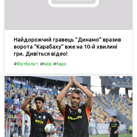
Найдорожчий гравець "Динамо" вразив
ворота "Карабаху" вже на 10-й хвилині
гри. Дивіться відео!
#
#
#
Футболіст
Київ
Євро