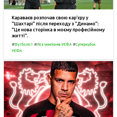
Караваєв розпочав свою кар'єру у
"Шахтарі" після переходу з "Динамо":
"Це нова сторінка в моєму професійному
житті".
#
#
#
Футболіст
Ліга чемпіонів УЄФА
Суперкубок
УЄФА