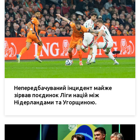
Непередбачуваний інцидент майже
зірвав поєдинок Ліги націй між
Нідерландами та Угорщиною.