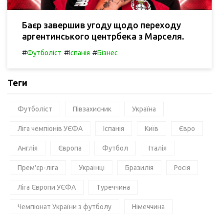
Баєр завершив угоду щодо переходу
аргентинського центрбека з Марселя.
#
#
#
Футболіст
Іспанія
Бізнес
Теги
Футболіст
Півзахисник
Україна
Ліга чемпіонів УЄФА
Іспанія
Київ
Євро
Англія
Європа
Футбол
Італія
Прем'єр-ліга
Українці
Бразилія
Росія
Ліга Європи УЄФА
Туреччина
Чемпіонат України з футболу
Німеччина