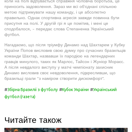
коли на полі відбувається справжня чоловіча боротьба, це
приносить задоволення. Зараз ми всі об'єднані спільною
метою підтримувати нашу команду, і це абсолютно
правильно. Однак спортивна агресія завжди повинна бути
присутня на полі. У другій грі я це помітив, і мені це
сподобалося, - передає слова Степаненка Український
футбол.
Нагадаємо, що після тріумфу Динамо над Шахтарем у Кубку
України Попов висловив свою думку про сучасних бразильців
команди Шахтар, назвавши їх пародією на легендарних
гравців минулого, таких як Марлос, Тайсон і Жуніор Мораєс.
А після невдалого виступу у матчі чемпіонату захисник
Динамо висловив своє невдоволення, підкресливши, що
бразильці грали "з наміром створити дискомфорт".
#
#
#
Збірна Бразилії з футболу
Кубок України
Український
футбол (газета)
Читайте також