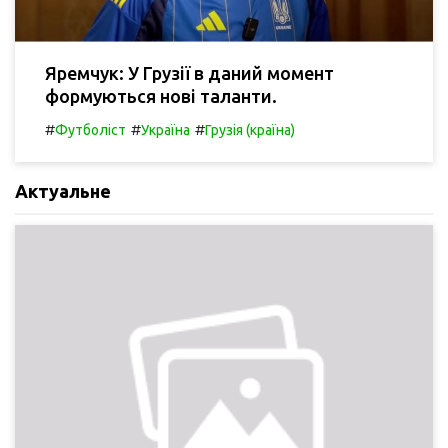
Яремчук: У Грузії в даний момент
формуються нові таланти.
#
#
#
Футболіст
Україна
Грузія (країна)
Актуальне