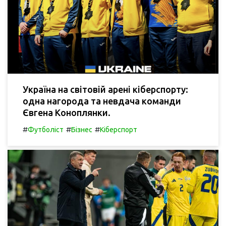
Україна на світовій арені кіберспорту:
одна нагорода та невдача команди
Євгена Коноплянки.
#
#
#
Футболіст
Бізнес
Кіберспорт