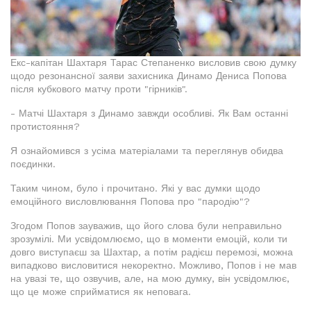
Екс-капітан Шахтаря Тарас Степаненко висловив свою думку
щодо резонансної заяви захисника Динамо Дениса Попова
після кубкового матчу проти "гірників".
- Матчі Шахтаря з Динамо завжди особливі. Як Вам останні
протистояння?
Я ознайомився з усіма матеріалами та переглянув обидва
поєдинки.
Таким чином, було і прочитано. Які у вас думки щодо
емоційного висловлювання Попова про "пародію"?
Згодом Попов зауважив, що його слова були неправильно
зрозумілі. Ми усвідомлюємо, що в моменти емоцій, коли ти
довго виступаєш за Шахтар, а потім радієш перемозі, можна
випадково висловитися некоректно. Можливо, Попов і не мав
на увазі те, що озвучив, але, на мою думку, він усвідомлює,
що це може сприйматися як неповага.