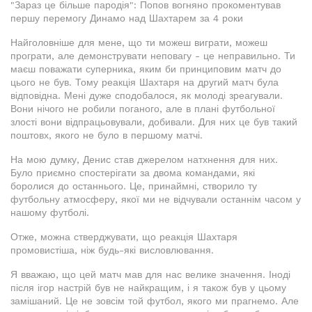
"Зараз це більше пародія": Попов вогняно прокоментував
першу перемогу Динамо над Шахтарем за 4 роки
Найголовніше для мене, що ти можеш виграти, можеш
програти, але демонструвати неповагу - це неправильно. Ти
маєш поважати суперника, яким би принциповим матч до
цього не був. Тому реакція Шахтаря на другий матч була
відповідна. Мені дуже сподобалося, як молоді зреагували.
Вони нічого не робили поганого, але в плані футбольної
злості вони відпрацьовували, добивали. Для них це був такий
поштовх, якого не було в першому матчі.
На мою думку, Денис став джерелом натхнення для них.
Було приємно спостерігати за двома командами, які
боролися до останнього. Це, принаймні, створило ту
футбольну атмосферу, якої ми не відчували останнім часом у
нашому футболі.
Отже, можна стверджувати, що реакція Шахтаря
промовистіша, ніж будь-які висловлювання.
Я вважаю, що цей матч мав для нас велике значення. Іноді
після ігор настрій був не найкращим, і я також був у цьому
замішаний. Це не зовсім той футбол, якого ми прагнемо. Але