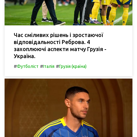
Час сміливих рішень і зростаючої
відповідальності Реброва. 4
захоплюючі аспекти матчу Грузія -
Україна.
#
#
#
Футболіст
Італія
Грузія (країна)