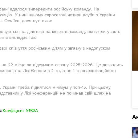
країні вдалося випередити російську команду. На
зицію. У нинішньому євросезоні чотири клуби з України
 Ось їхні досягнуті очки:
мовуються та діляться на кількість команд, які взяли участь
нтів виглядає так:
ої співчуття російським дітям у зв'язку з недопуском
у на 22 місце за підсумком сезону 2025-2026. Це дозволить
мпіонів та Лізі Європи з 2-го, а не 1-го кваліфікаційного
, Україні треба піднятися мінімум у топ-15. При цьому
едставник у Лізі конференцій не починав свій шлях на
#
Коефіцієнт УЄФА
А