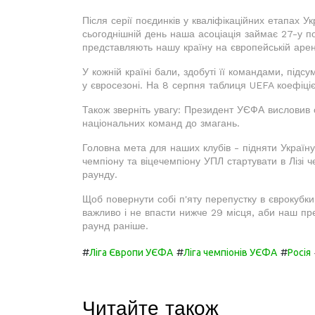
Після серії поєдинків у кваліфікаційних етапах У
сьогоднішній день наша асоціація займає 27-у по
представляють нашу країну на європейській арені.
У кожній країні бали, здобуті її командами, підсу
у євросезоні. На 8 серпня таблиця UEFA коефіціє
Також зверніть увагу: Президент УЄФА висловив св
національних команд до змагань.
Головна мета для наших клубів - підняти Україн
чемпіону та віцечемпіону УПЛ стартувати в Лізі че
раунду.
Щоб повернути собі п'яту перепустку в єврокубки
важливо і не впасти нижче 29 місця, аби наш пр
раунд раніше.
#
#
#
Ліга Європи УЄФА
Ліга чемпіонів УЄФА
Росія
Читайте також