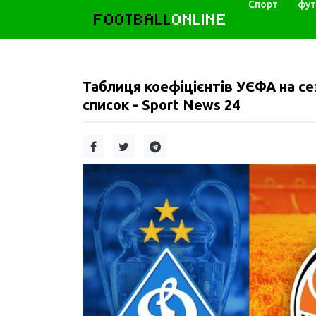
Спорт
фут
FOOTBALL
ONLINE
Таблиця коефіцієнтів УЄФА на сез
список - Sport News 24