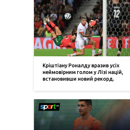
Кріштіану Роналду вразив усіх
неймовірним голом у Лізі націй,
встановивши новий рекорд.