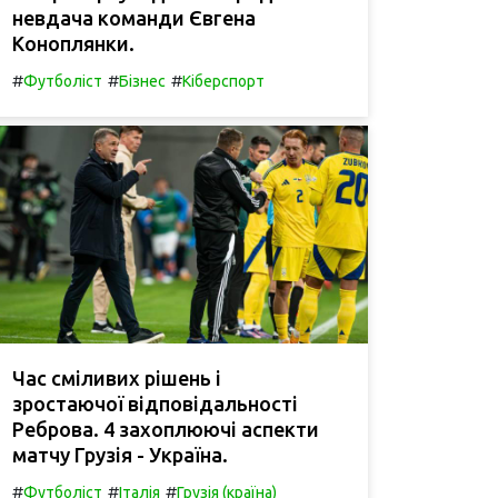
невдача команди Євгена
Коноплянки.
#
#
#
Футболіст
Бізнес
Кіберспорт
Час сміливих рішень і
зростаючої відповідальності
Реброва. 4 захоплюючі аспекти
матчу Грузія - Україна.
#
#
#
Футболіст
Італія
Грузія (країна)