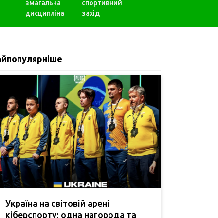
змагальна
спортивний
дисципліна
захід
айпопулярніше
Україна на світовій арені
кіберспорту: одна нагорода та