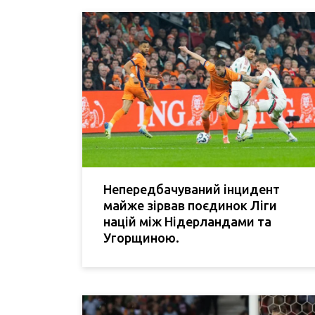
Непередбачуваний інцидент
майже зірвав поєдинок Ліги
націй між Нідерландами та
Угорщиною.