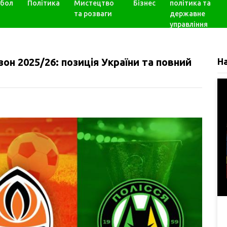
бол
Політика
Мистецтво
Бізнес
політика та
та розваги
державне
управління
он 2025/26: позиція України та повний
Н