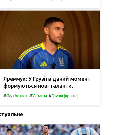
Яремчук: У Грузії в даний момент
формуються нові таланти.
#
#
#
Футболіст
Україна
Грузія (країна)
ктуальне