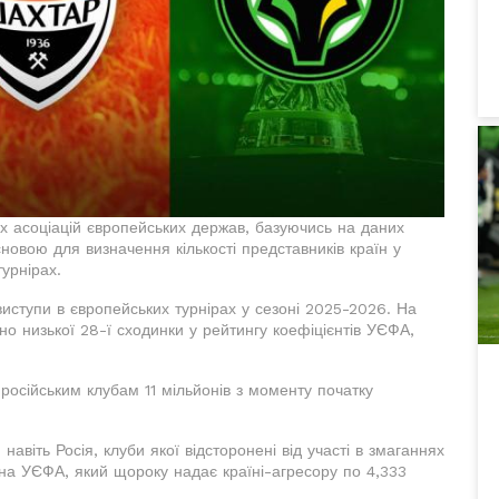
 асоціацій європейських держав, базуючись на даних
основою для визначення кількості представників країн у
турнірах.
виступи в європейських турнірах у сезоні 2025-2026. На
о низької 28-ї сходинки у рейтингу коефіцієнтів УЄФА,
осійським клубам 11 мільйонів з моменту початку
віть Росія, клуби якої відсторонені від участі в змаганнях
ина УЄФА, який щороку надає країні-агресору по 4,333