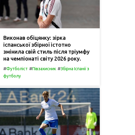
Виконав обіцянку: зірка
іспанської збірної істотно
змінила свій стиль після тріумфу
на чемпіонаті світу 2026 року.
#
#
#
Футболіст
Півзахисник
Збірна Іспанії з
футболу