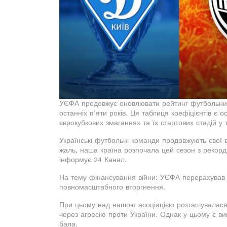
УЄФА продовжує оновлювати рейтинг футбольних
останніх п’яти років. Ця таблиця коефіцієнтів є 
єврокубкових змаганнях та їх стартових стадій у 
Українські футбольні команди продовжують свої 
жаль, наша країна розпочала цей сезон з рекордн
інформує 24 Канал.
На тему фінансування війни: УЄФА перерахував р
повномасштабного вторгнення.
При цьому над нашою асоціацією розташувалася на
через агресію проти України. Однак у цьому є в
бала.