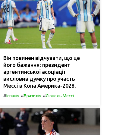
Він повинен відчувати, що це
його бажання: президент
аргентинської асоціації
висловив думку про участь
Мессі в Копа Америка-2028.
#
#
#
Іспанія
Бразилія
Ліонель Мессі