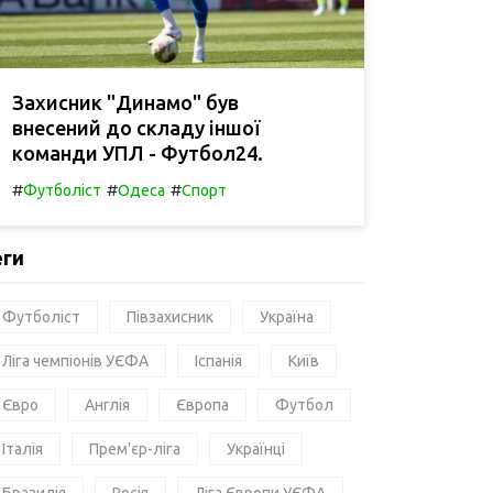
Захисник "Динамо" був
внесений до складу іншої
команди УПЛ - Футбол24.
#
#
#
Футболіст
Одеса
Спорт
еги
Футболіст
Півзахисник
Україна
Ліга чемпіонів УЄФА
Іспанія
Київ
Євро
Англія
Європа
Футбол
Італія
Прем'єр-ліга
Українці