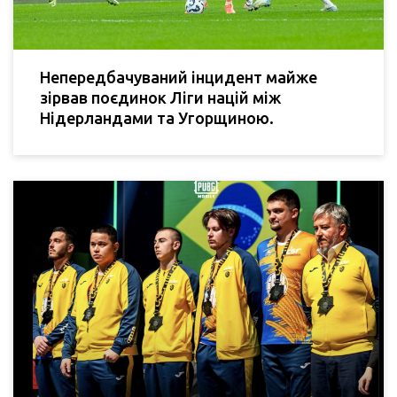
Непередбачуваний інцидент майже
зірвав поєдинок Ліги націй між
Нідерландами та Угорщиною.