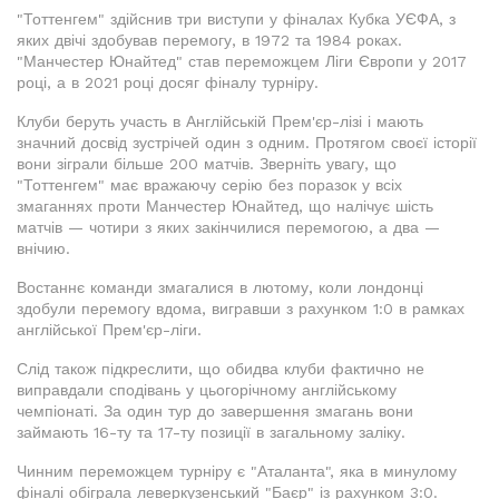
"Тоттенгем" здійснив три виступи у фіналах Кубка УЄФА, з
яких двічі здобував перемогу, в 1972 та 1984 роках.
"Манчестер Юнайтед" став переможцем Ліги Європи у 2017
році, а в 2021 році досяг фіналу турніру.
Клуби беруть участь в Англійській Прем'єр-лізі і мають
значний досвід зустрічей один з одним. Протягом своєї історії
вони зіграли більше 200 матчів. Зверніть увагу, що
"Тоттенгем" має вражаючу серію без поразок у всіх
змаганнях проти Манчестер Юнайтед, що налічує шість
матчів — чотири з яких закінчилися перемогою, а два —
внічию.
Востаннє команди змагалися в лютому, коли лондонці
здобули перемогу вдома, вигравши з рахунком 1:0 в рамках
англійської Прем'єр-ліги.
Слід також підкреслити, що обидва клуби фактично не
виправдали сподівань у цьогорічному англійському
чемпіонаті. За один тур до завершення змагань вони
займають 16-ту та 17-ту позиції в загальному заліку.
Чинним переможцем турніру є "Аталанта", яка в минулому
фіналі обіграла леверкузенський "Баєр" із рахунком 3:0.