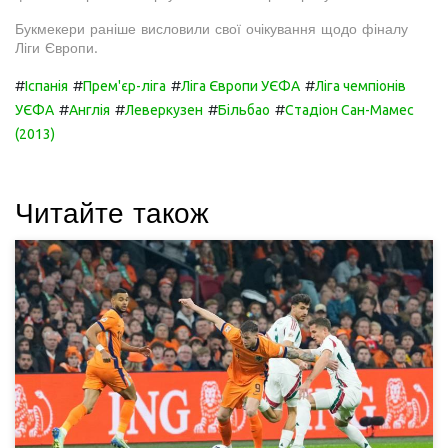
Букмекери раніше висловили свої очікування щодо фіналу
Ліги Європи.
#
#
#
#
Іспанія
Прем'єр-ліга
Ліга Європи УЄФА
Ліга чемпіонів
#
#
#
#
УЄФА
Англія
Леверкузен
Більбао
Стадіон Сан-Мамес
(2013)
Читайте також