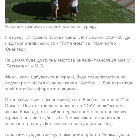
Команди визначать нового чемпіона турніру.
У середу, 21 травня, пройде фінал Ліги Європи 2024/25, де
зійдуться англійські клуби "Тоттенгем" та "Манчестер
Юнайтед".
На ZN.UA буде доступна текстова онлайн-трансляція матчу
"Тоттенгем" - МЮ.
Фінал, який відбудеться в Україні, буде транслюватися на
медіасервісі MEGOGO через канал "Футбол 1". Для перегляду
події потрібно оформити підписку.
Матч відбудеться в іспанському місті Більбао на арені "Сан-
Мамес". Початок гри заплановано на 22:00 за київським
часом. Команда, яка вийде переможцем з цього поєдинку,
отримає не лише кубок, але й можливість потрапити до
основного раунду Ліги чемпіонів наступного сезону.
Головним суддею гри буде німецький арбітер Фелікс Цваєр.