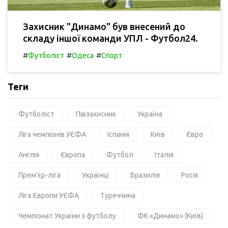
Захисник "Динамо" був внесений до
складу іншої команди УПЛ - Футбол24.
#
#
#
Футболіст
Одеса
Спорт
Теги
Футболіст
Півзахисник
Україна
Ліга чемпіонів УЄФА
Іспанія
Київ
Євро
Англія
Європа
Футбол
Італія
Прем'єр-ліга
Українці
Бразилія
Росія
Ліга Європи УЄФА
Туреччина
Чемпіонат України з футболу
ФК «Динамо» (Київ)