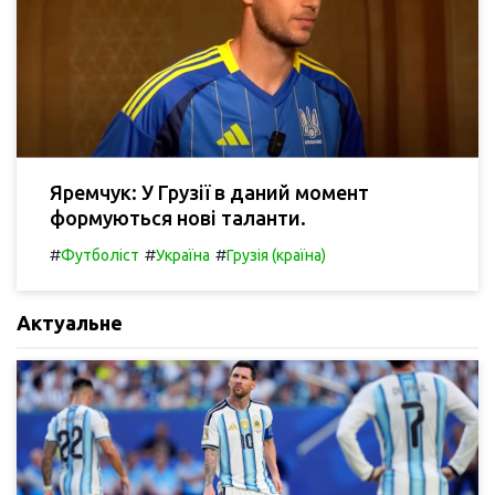
Яремчук: У Грузії в даний момент
формуються нові таланти.
#
#
#
Футболіст
Україна
Грузія (країна)
Актуальне