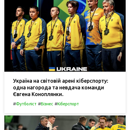
Україна на світовій арені кіберспорту:
одна нагорода та невдача команди
Євгена Коноплянки.
#
#
#
Футболіст
Бізнес
Кіберспорт