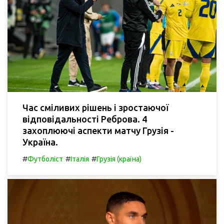
Час сміливих рішень і зростаючої
відповідальності Реброва. 4
захоплюючі аспекти матчу Грузія -
Україна.
#
#
#
Футболіст
Італія
Грузія (країна)