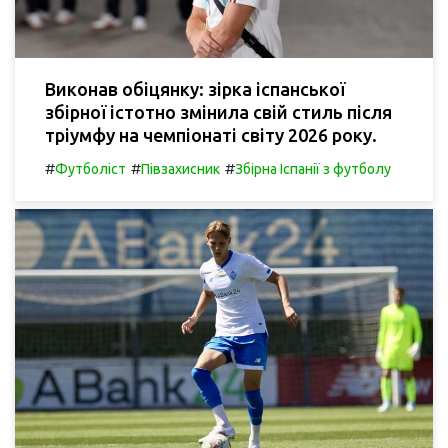
Виконав обіцянку: зірка іспанської
збірної істотно змінила свій стиль після
тріумфу на чемпіонаті світу 2026 року.
#
#
#
Футболіст
Півзахисник
Збірна Іспанії з футболу