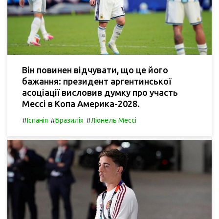
Він повинен відчувати, що це його
бажання: президент аргентинської
асоціації висловив думку про участь
Мессі в Копа Америка-2028.
#
#
#
Іспанія
Бразилія
Ліонель Мессі