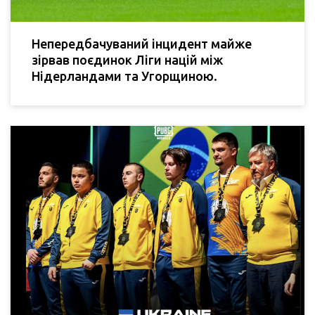
Непередбачуваний інцидент майже
зірвав поєдинок Ліги націй між
Нідерландами та Угорщиною.