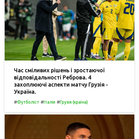
Час сміливих рішень і зростаючої
відповідальності Реброва. 4
захоплюючі аспекти матчу Грузія -
Україна.
#
#
#
Футболіст
Італія
Грузія (країна)