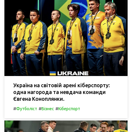
Україна на світовій арені кіберспорту:
одна нагорода та невдача команди
Євгена Коноплянки.
#
#
#
Футболіст
Бізнес
Кіберспорт