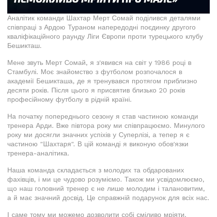
Аналітик команди Шахтар Мерт Сомай поділився деталями
співпраці з Ардою Тураном напередодні поєдинку другого
кваліфікаційного раунду Ліги Європи проти турецького клубу
Бешикташ.
Мене звуть Мерт Сомай, я з'явився на світ у 1986 році в
Стамбулі. Моє знайомство з футболом розпочалося в
академії Бешикташа, де я тренувався протягом приблизно
десяти років. Після цього я присвятив близько 20 років
професійному футболу в рідній країні.
На початку попереднього сезону я став частиною команди
тренера Арди. Вже півтора року ми співпрацюємо. Минулого
року ми досягли значних успіхів у Суперлізі, а тепер я є
частиною "Шахтаря". В цій команді я виконую обов'язки
тренера-аналітика.
Наша команда складається з молодих та обдарованих
фахівців, і ми це чудово розуміємо. Також ми усвідомлюємо,
що наш головний тренер є не лише молодим і талановитим,
а й має значний досвід. Це справжній подарунок для всіх нас.
І саме тому ми можемо дозволити собі сміливо мріяти.