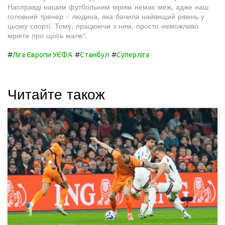
Насправді нашим футбольним мріям немає меж, адже наш
головний тренер - людина, яка бачила найвищий рівень у
цьому спорті. Тому, працюючи з ним, просто неможливо
мріяти про щось мале".
#
#
#
Ліга Європи УЄФА
Стамбул
Суперліга
Читайте також