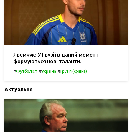
Яремчук: У Грузії в даний момент
формуються нові таланти.
#
#
#
Футболіст
Україна
Грузія (країна)
Актуальне