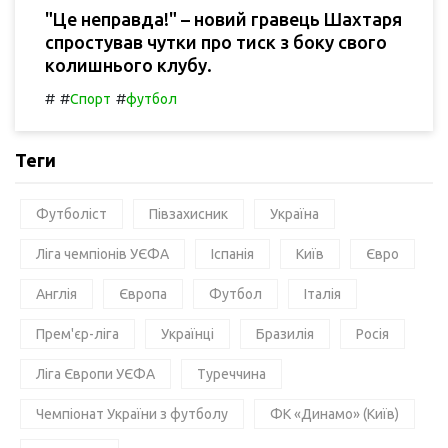
"Це неправда!" – новий гравець Шахтаря
спростував чутки про тиск з боку свого
колишнього клубу.
#
#
#
Спорт
футбол
Теги
Футболіст
Півзахисник
Україна
Ліга чемпіонів УЄФА
Іспанія
Київ
Євро
Англія
Європа
Футбол
Італія
Прем'єр-ліга
Українці
Бразилія
Росія
Ліга Європи УЄФА
Туреччина
Чемпіонат України з футболу
ФК «Динамо» (Київ)