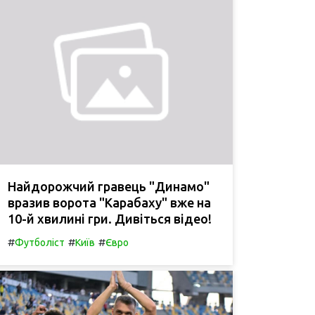
Найдорожчий гравець "Динамо"
вразив ворота "Карабаху" вже на
10-й хвилині гри. Дивіться відео!
#
#
#
Футболіст
Київ
Євро