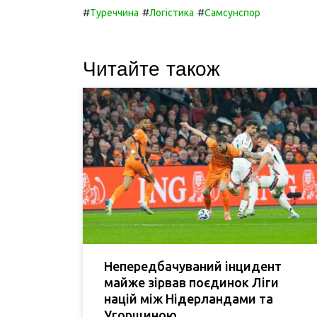
#
#
#
Туреччина
Логістика
Самсунспор
Читайте також
Непередбачуваний інцидент
майже зірвав поєдинок Ліги
націй між Нідерландами та
Угорщиною.