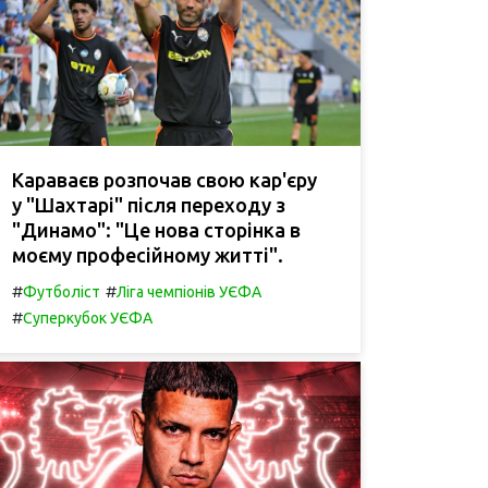
Караваєв розпочав свою кар'єру
у "Шахтарі" після переходу з
"Динамо": "Це нова сторінка в
моєму професійному житті".
#
#
Футболіст
Ліга чемпіонів УЄФА
#
Суперкубок УЄФА