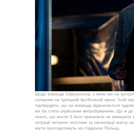
Щодо команди Самсунспор, з якою ми не зустріл
суперник на турецькій футбольній арені. Їхній п
підтвердити, що ця команда відзначається чудо
міг би стати серйозним випробуванням. Що ж до
нічого, що могло б його принизити чи зменшити й
ситуації питання логістики та організації матчу 
матчі проходитимуть на стадіонах Польщі.