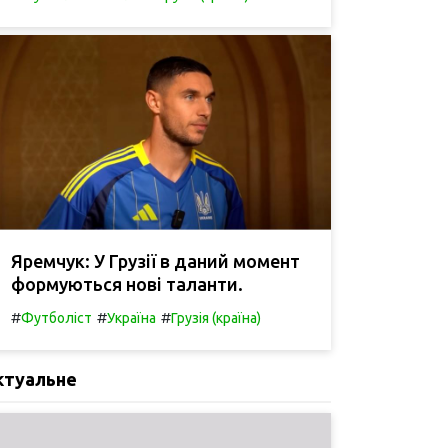
Яремчук: У Грузії в даний момент
формуються нові таланти.
#
#
#
Футболіст
Україна
Грузія (країна)
ктуальне