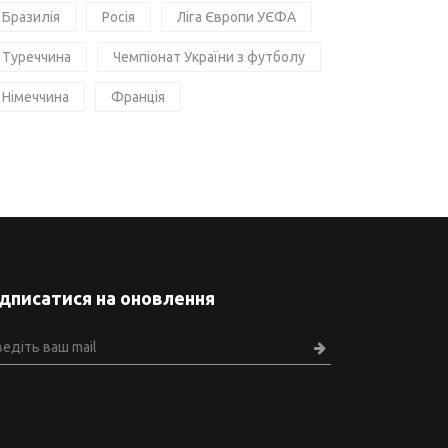
Бразилія
Росія
Ліга Європи УЄФА
Туреччина
Чемпіонат України з футболу
Німеччина
Франція
ідписатися на оновлення