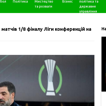
бол
Політика
Мистецтво
Бізнес
політика та
та розваги
державне
управління
 матчів 1/8 фіналу Ліги конференцій на
Н