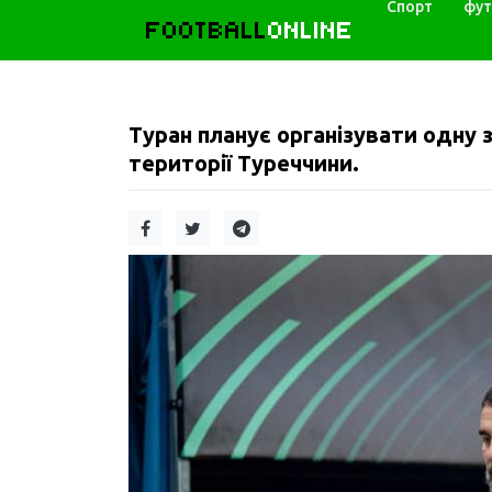
Спорт
фут
FOOTBALL
ONLINE
Туран планує організувати одну з
території Туреччини.