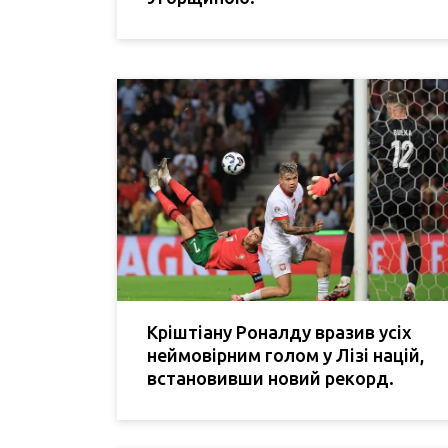
Кріштіану Роналду вразив усіх
неймовірним голом у Лізі націй,
встановивши новий рекорд.