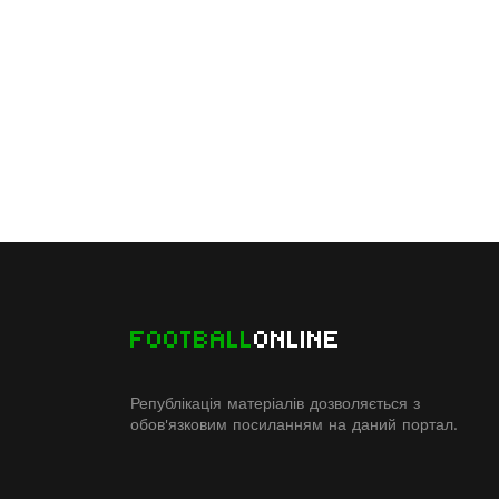
FOOTBALL
ONLINE
Републікація матеріалів дозволяється з
обов'язковим посиланням на даний портал.