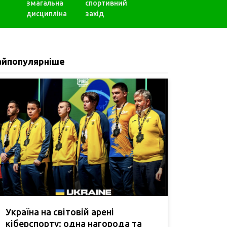
змагальна
спортивний
дисципліна
захід
айпопулярніше
Україна на світовій арені
кіберспорту: одна нагорода та