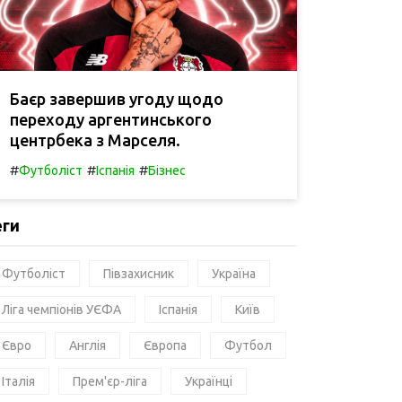
Баєр завершив угоду щодо
переходу аргентинського
центрбека з Марселя.
#
#
#
Футболіст
Іспанія
Бізнес
еги
Футболіст
Півзахисник
Україна
Ліга чемпіонів УЄФА
Іспанія
Київ
Євро
Англія
Європа
Футбол
Італія
Прем'єр-ліга
Українці