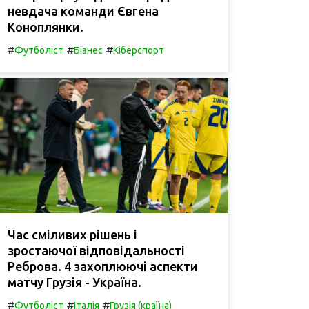
невдача команди Євгена
Коноплянки.
#
#
#
Футболіст
Бізнес
Кіберспорт
Час сміливих рішень і
зростаючої відповідальності
Реброва. 4 захоплюючі аспекти
матчу Грузія - Україна.
#
#
#
Футболіст
Італія
Грузія (країна)