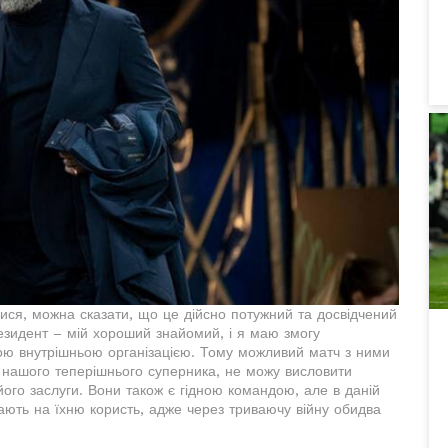
ися, можна сказати, що це дійсно потужний та досвідчений
резидент – мій хороший знайомий, і я маю змогу
вою внутрішньою організацією. Тому можливий матч з ними
 нашого теперішнього суперника, не можу висловити
ого заслуги. Вони також є гідною командою, але в даній
грають на їхню користь, адже через триваючу війну обидва