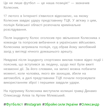
Це не лише футбол — це наша позиція!" — зазначив
Колесник.
17 лютого в Інтернеті з'явилося відеозапис, на якому
Колесник завдає удару представнику ТЦК. У зв'язку з цим,
поліція Київської області розпочала кримінальне
розслідування.
Після інциденту Колос оголосив про звільнення Колесника з
команди та попросив вибачення в українських військових.
Колесника затримала поліція, суд обрав йому запобіжний
захід у вигляді нічного домашнього арешту.
Невдовзі після інциденту спортсмен виклав повне відео події і
пояснив, що вступився за людину, щодо якої були вжиті
незаконні дії. За його словами, на записі можна побачити
момент, коли чоловіка, якого він захищав, збили на
автомобілі, а далі представники ТЦК почали погрожувати
використанням зброї і першими завдали удари.
На підтримку Колесника виступили колишні гравці Динамо
Олександр Алієв та Артем Мілевський.
#
#
#
#
Футболіст
Instagram
Збройні сили України
Олександр