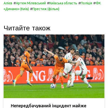
#
#
#
#
Алієв
Артем Мілевський
Київська область
Поліція
ФК
#
«Динамо» (Київ)
Престиж (фільм)
Читайте також
Непередбачуваний інцидент майже