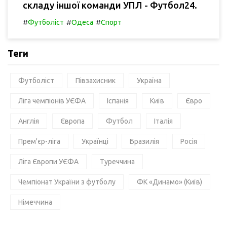
складу іншої команди УПЛ - Футбол24.
#
#
#
Футболіст
Одеса
Спорт
Теги
Футболіст
Півзахисник
Україна
Ліга чемпіонів УЄФА
Іспанія
Київ
Євро
Англія
Європа
Футбол
Італія
Прем'єр-ліга
Українці
Бразилія
Росія
Ліга Європи УЄФА
Туреччина
Чемпіонат України з футболу
ФК «Динамо» (Київ)
Німеччина