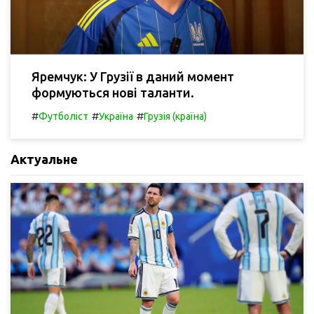
Яремчук: У Грузії в даний момент
формуються нові таланти.
#
#
#
Футболіст
Україна
Грузія (країна)
Актуальне