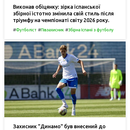
Виконав обіцянку: зірка іспанської
збірної істотно змінила свій стиль після
тріумфу на чемпіонаті світу 2026 року.
#
#
#
Футболіст
Півзахисник
Збірна Іспанії з футболу
Захисник "Динамо" був внесений до