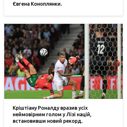
Євгена Коноплянки.
Кріштіану Роналду вразив усіх
неймовірним голом у Лізі націй,
встановивши новий рекорд.