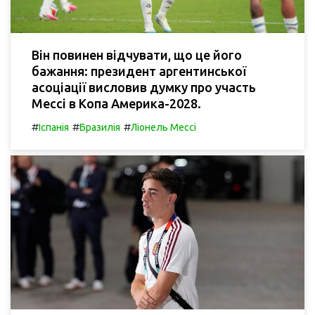
Він повинен відчувати, що це його
бажання: президент аргентинської
асоціації висловив думку про участь
Мессі в Копа Америка-2028.
#
#
#
Іспанія
Бразилія
Ліонель Мессі