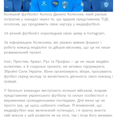
Колишній футболіст Колоса Данило Колесник, який раніше
потрапив у скандал через те, що вдарив представника ТЦК,
оголосив, що продовжить свою кар'єру у медіафутболі.
24-річний футболіст оприлюднив свою заяву в Instagram.
За інформацією Колесника, він уважно вивчив формат і
роботу команд медіаліги та дійшов висновку, що це не лише
розважальний проект.
Ігніс, Престиж, Армат, Рух та Профан – це не лише медійні
колективи, а й соціальні проекти, які активно підтримують
Збройні Сили України. Вони організовують збори, просувають
футбол серед молоді та висвітлюють діяльність своїх команд і
гравців.
У багатьох командах виступають колишні військові, яскраві
представники українського футболу та сильні особистості з
вираженими громадянськими поглядами. Для мене це не
просто гра, це щось набагато глибше. Я впевнений, що
медіафутбол має величезний потенціал, і я прагну внести
свій внесок у цей розвиток як на полі, так і поза його межами.