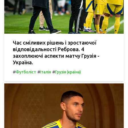
Час сміливих рішень і зростаючої
відповідальності Реброва. 4
захоплюючі аспекти матчу Грузія -
Україна.
#
#
#
Футболіст
Італія
Грузія (країна)