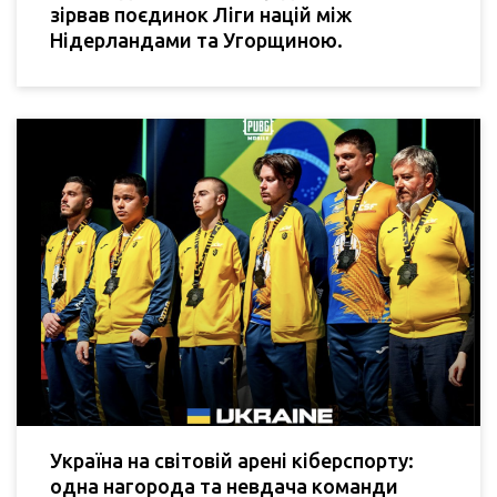
зірвав поєдинок Ліги націй між
Нідерландами та Угорщиною.
Україна на світовій арені кіберспорту:
одна нагорода та невдача команди