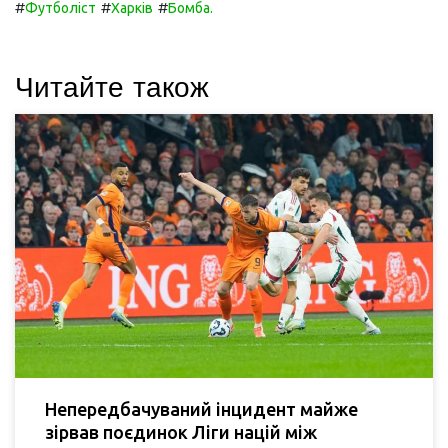
#
#
#
Футболіст
Харків
Бомба.
Читайте також
Непередбачуваний інцидент майже
зірвав поєдинок Ліги націй між