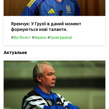
Яремчук: У Грузії в даний момент
формуються нові таланти.
#
#
#
Футболіст
Україна
Грузія (країна)
Актуальне