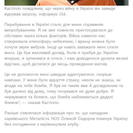
Кастілло повідомив, що через війну в Україні він завжди
відчував загрозу, інформує Olé.
Перебування в Україні стало для мене справжнім
випробуванням. Я не зміг повністю пристосуватися до
обставин через кілька факторів. Війна навколо нас
створювала атмосферу небезпеки, і вранці можна було
почути звуки вибухів. Іноді це навіть заважало мені спати
вночі. Це був жахливий досвід. Коли я прибув до України
вперше, я зупинився в готелі, і нам доводилося долати великі
відстані, щоб дістатися до місць проведення матчів.
Це не допомогло мені швидше адаптуватися, скоріше
навпаки. У мене було відчуття страху, ніколи не знаєш, чи
впаде на тебе бомба. Я був не таким вже й досвідченим та
був далеко від дому, тому почувався не дуже добре. Я
нервувався та боявся, що бомба наближається дедалі
ближче", -- сказав Кастілло.
Раніше з'являлася інформація про те, що нападник
харківського Металіста 1925 Олексій Сидоров покинув Україну
без погодження з керівництвом клубу.