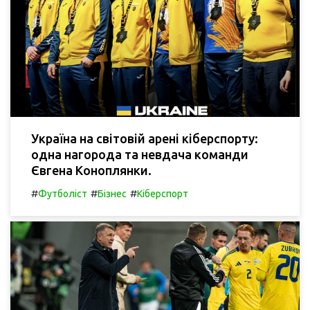
Україна на світовій арені кіберспорту:
одна нагорода та невдача команди
Євгена Коноплянки.
#
#
#
Футболіст
Бізнес
Кіберспорт