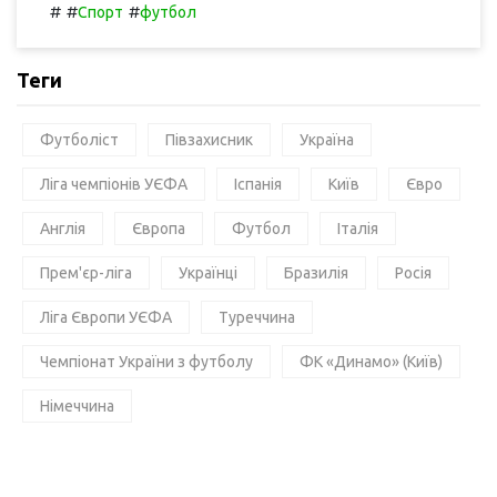
#
#
#
Спорт
футбол
Теги
Футболіст
Півзахисник
Україна
Ліга чемпіонів УЄФА
Іспанія
Київ
Євро
Англія
Європа
Футбол
Італія
Прем'єр-ліга
Українці
Бразилія
Росія
Ліга Європи УЄФА
Туреччина
Чемпіонат України з футболу
ФК «Динамо» (Київ)
Німеччина