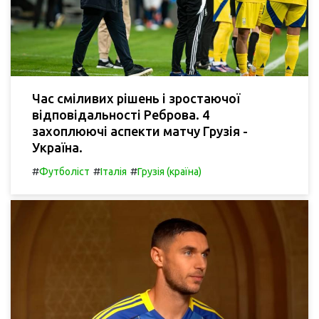
Час сміливих рішень і зростаючої
відповідальності Реброва. 4
захоплюючі аспекти матчу Грузія -
Україна.
#
#
#
Футболіст
Італія
Грузія (країна)