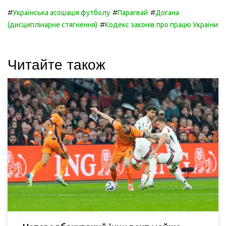
#
#
#
Українська асоціація футболу
Парагвай
Догана
#
(дисциплінарне стягнення)
Кодекс законів про працю України
Читайте також