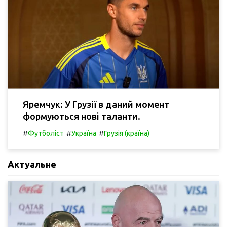
Яремчук: У Грузії в даний момент
формуються нові таланти.
#
#
#
Футболіст
Україна
Грузія (країна)
Актуальне