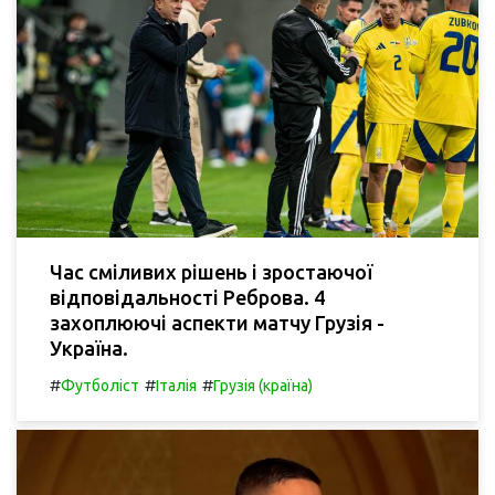
Час сміливих рішень і зростаючої
відповідальності Реброва. 4
захоплюючі аспекти матчу Грузія -
Україна.
#
#
#
Футболіст
Італія
Грузія (країна)