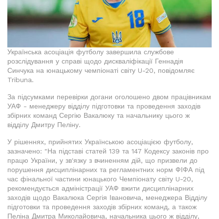
Українська асоціація футболу завершила службове
розслідування у справі щодо дискваліфікації Геннадія
Синчука на юнацькому чемпіонаті світу U-20, повідомляє
Tribuna.
За підсумками перевірки догани оголошено двом працівникам
УАФ - менеджеру відділу підготовки та проведення заходів
збірних команд Сергію Вакалюку та начальнику цього ж
відділу Дмитру Пеліну.
У рішеннях, прийнятих Українською асоціацією футболу,
зазначено: "На підставі статей 139 та 147 Кодексу законів про
працю України, у зв'язку з вчиненням дій, що призвели до
порушення дисциплінарних та регламентних норм ФІФА під
час фінальної частини юнацького Чемпіонату світу U-20,
рекомендується адміністрації УАФ вжити дисциплінарних
заходів щодо Вакалюка Сергія Івановича, менеджера Відділу
підготовки та проведення заходів збірних команд, а також
Пеліна Дмитра Миколайовича, начальника цього ж відділу,