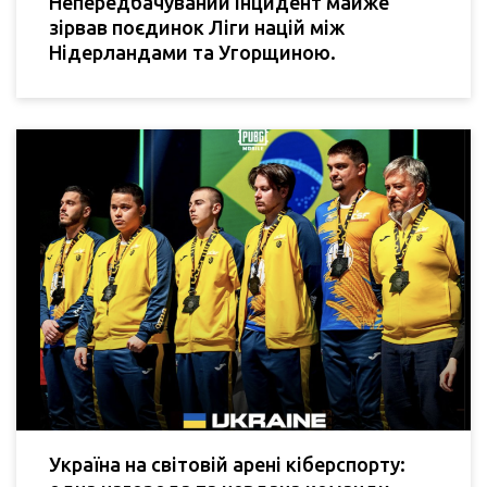
Непередбачуваний інцидент майже
зірвав поєдинок Ліги націй між
Нідерландами та Угорщиною.
Україна на світовій арені кіберспорту: