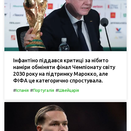
Інфантіно піддався критиці за нібито
наміри обміняти фінал Чемпіонату світу
2030 року на підтримку Марокко, але
ФІФА це категорично спростувала.
#
#
#
Іспанія
Португалія
Швейцарія