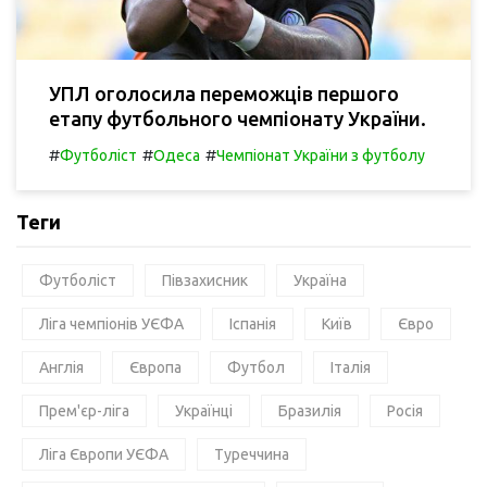
УПЛ оголосила переможців першого
етапу футбольного чемпіонату України.
#
#
#
Футболіст
Одеса
Чемпіонат України з футболу
Теги
Футболіст
Півзахисник
Україна
Ліга чемпіонів УЄФА
Іспанія
Київ
Євро
Англія
Європа
Футбол
Італія
Прем'єр-ліга
Українці
Бразилія
Росія
Ліга Європи УЄФА
Туреччина