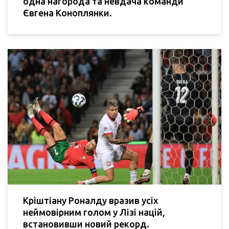
одна нагорода та невдача команди
Євгена Коноплянки.
Кріштіану Роналду вразив усіх
неймовірним голом у Лізі націй,
встановивши новий рекорд.