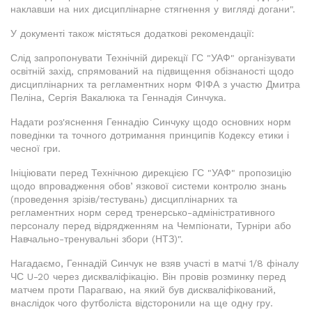
наклавши на них дисциплінарне стягнення у вигляді догани".
У документі також містяться додаткові рекомендації:
Слід запропонувати Технічній дирекції ГС "УАФ" організувати
освітній захід, спрямований на підвищення обізнаності щодо
дисциплінарних та регламентних норм ФІФА з участю Дмитра
Пеліна, Сергія Вакалюка та Геннадія Синчука.
Надати роз'яснення Геннадію Синчуку щодо основних норм
поведінки та точного дотримання принципів Кодексу етики і
чесної гри.
Ініціювати перед Технічною дирекцією ГС "УАФ" пропозицію
щодо впровадження обовʼязкової системи контролю знань
(проведення зрізів/тестувань) дисциплінарних та
регламентних норм серед тренерсько-адміністративного
персоналу перед відрядженням на Чемпіонати, Турніри або
Навчально-тренувальні збори (НТЗ)".
Нагадаємо, Геннадій Синчук не взяв участі в матчі 1/8 фіналу
ЧС U-20 через дискваліфікацію. Він провів розминку перед
матчем проти Парагваю, на який був дискваліфікований,
внаслідок чого футболіста відсторонили на ще одну гру.